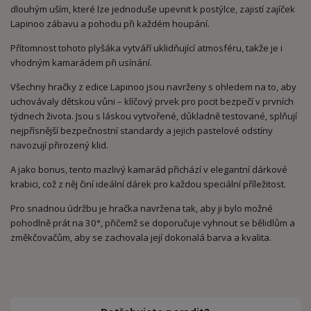
dlouhým uším, které lze jednoduše upevnit k postýlce, zajistí zajíček
Lapinoo zábavu a pohodu při každém houpání.
Přítomnost tohoto plyšáka vytváří uklidňující atmosféru, takže je i
vhodným kamarádem při usínání.
Všechny hračky z edice Lapinoo jsou navrženy s ohledem na to, aby
uchovávaly dětskou vůni – klíčový prvek pro pocit bezpečí v prvních
týdnech života. Jsou s láskou vytvořené, důkladně testované, splňují
nejpřísnější bezpečnostní standardy a jejich pastelové odstíny
navozují přirozený klid.
A jako bonus, tento mazlivý kamarád přichází v elegantní dárkové
krabici, což z něj činí ideální dárek pro každou speciální příležitost.
Pro snadnou údržbu je hračka navržena tak, aby ji bylo možné
pohodlně prát na 30°, přičemž se doporučuje vyhnout se bělidlům a
změkčovačům, aby se zachovala její dokonalá barva a kvalita.