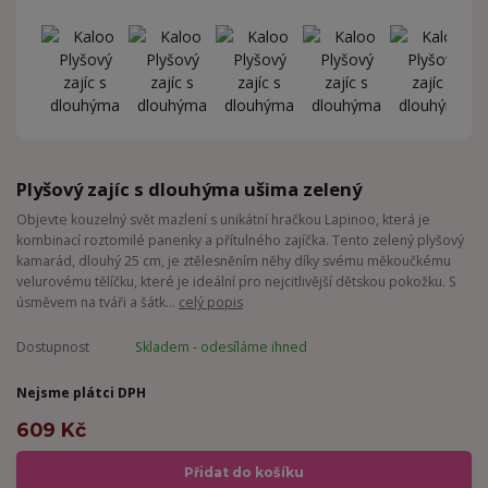
Plyšový zajíc s dlouhýma ušima zelený
Objevte kouzelný svět mazlení s unikátní hračkou Lapinoo, která je
kombinací roztomilé panenky a přítulného zajíčka. Tento zelený plyšový
kamarád, dlouhý 25 cm, je ztělesněním něhy díky svému měkoučkému
velurovému tělíčku, které je ideální pro nejcitlivější dětskou pokožku. S
úsměvem na tváři a šátk...
celý popis
Dostupnost
Skladem - odesíláme ihned
Nejsme plátci DPH
609 Kč
Přidat do košíku