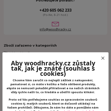
Potřebujete poradit?
+420 605 062 233
(Po-Ne, 8-21 hod.)
info@woodhracky.cz
Zboží zařazeno v kategoriích
Látkové hračky
Plyšové hračky
Aby woodhracky.cz zůstaly
Kaloo
tak, jak je znáte
(souhlas s
cookies)
Související zboží
2
Chceme Vám zaručit co nejlepší zážitek z nakupování,
pamatovat si, co máte v košíku a Vaše oblíbené produkty,
abyste se nemuseli pokaždé přihlašovat a na našich stránkách
vždy rychle našli to, co hledáte a ušetřili spoustu klikání.
Proto od Vás potřebujeme souhlas se zpracováním souborů
cookies tj. malých souborů, které se dočasně ukládají na
Vašem prohlížeči. Děkujeme, že nám ho dáte a pomůžete nám