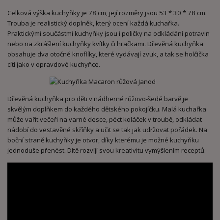
Celková výška kuchyňky je 78 cm, její rozměry jsou 53 * 30 * 78 cm.
Trouba je realistický doplněk, který ocení každá kuchařka.
Praktickými součástmi kuchyňky jsou i poličky na odkládání potravin
nebo na zkrášlení kuchyňky kvítky či hračkami. Dřevěná kuchyňka
obsahuje dva otočné knoflíky, které vydávají zvuk, a tak se holčička
cítí jako v opravdové kuchyňce.
Dřevěná kuchyňka pro děti v nádherné růžovo-šedé barvě je
skvělým doplňkem do každého dětského pokojíčku. Malá kuchařka
může vařit večeři na varné desce, péct koláček v troubě, odkládat
nádobí do vestavěné skříňky a učit se tak jak udržovat pořádek. Na
boční straně kuchyňky je otvor, díky kterému je možné kuchyňku
jednoduše přenést. Dítě rozvíjí svou kreativitu vymýšlením receptů.