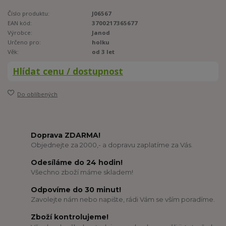
Číslo produktu:
J06567
EAN kód:
3700217365677
Výrobce:
Janod
Určeno pro:
holku
Věk:
od 3 let
Hlídat cenu / dostupnost
Do oblíbených
Doprava ZDARMA!
Objednejte za 2000,- a dopravu zaplatíme za Vás.
Odesíláme do 24 hodin!
Všechno zboží máme skladem!
Odpovíme do 30 minut!
Zavolejte nám nebo napište, rádi Vám se vším poradíme.
Zboží kontrolujeme!