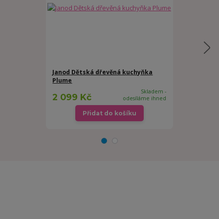
Janod Dětská dřevěná kuchyňka
Janod Dřevě
Plume
panenky Twi
Skladem -
2 099 Kč
2 999 Kč
odesíláme ihned
Přidat do košíku
Př