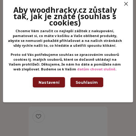
Potřebujete poradit?
Aby woodhracky.cz zůstaly
+420 605 062 233
tak, jak je znáte
(souhlas s
(Po-Ne, 8-21 hod.)
cookies)
Chceme Vám zaručit co nejlepší zážitek z nakupování,
pamatovat si, co máte v košíku a Vaše oblíbené produkty,
info@woodhracky.cz
abyste se nemuseli pokaždé přihlašovat a na našich stránkách
vždy rychle našli to, co hledáte a ušetřili spoustu klikání.
Proto od Vás potřebujeme souhlas se zpracováním souborů
Zboží zařazeno v kategoriích
cookies tj. malých souborů, které se dočasně ukládají na
Vašem prohlížeči. Děkujeme, že nám ho dáte a pomůžete nám
Dřevěné hračky
web zlepšovat. Budeme se k Vašim
datům chovat slušně
.
Dřevěné kuchyňky
Janod
Nastavení
Souhlasím
Související zboží
2