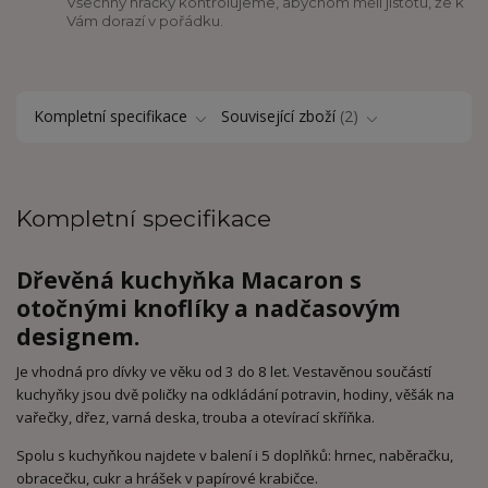
Všechny hračky kontrolujeme, abychom měli jistotu, že k
Vám dorazí v pořádku.
Kompletní specifikace
Související zboží
2
Kompletní specifikace
Dřevěná kuchyňka Macaron s
otočnými knoflíky a nadčasovým
designem.
Je vhodná pro dívky ve věku od 3 do 8 let. Vestavěnou součástí
kuchyňky jsou dvě poličky na odkládání potravin, hodiny, věšák na
vařečky, dřez, varná deska, trouba a otevírací skříňka.
Spolu s kuchyňkou najdete v balení i 5 doplňků: hrnec, naběračku,
obracečku, cukr a hrášek v papírové krabičce.