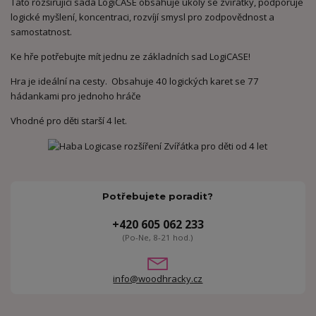
Tato rozšiřující sada LogiCASE obsahuje úkoly se zvířátky, podporuje
logické myšlení, koncentraci, rozvíjí smysl pro zodpovědnost a
samostatnost.
Ke hře potřebujte mít jednu ze základních sad LogiCASE!
Hra je ideální na cesty. Obsahuje
40 logických karet se 77
hádankami
pro jednoho hráče
Vhodné pro děti starší 4 let.
Potřebujete poradit?
+420 605 062 233
(Po-Ne, 8-21 hod.)
info@woodhracky.cz