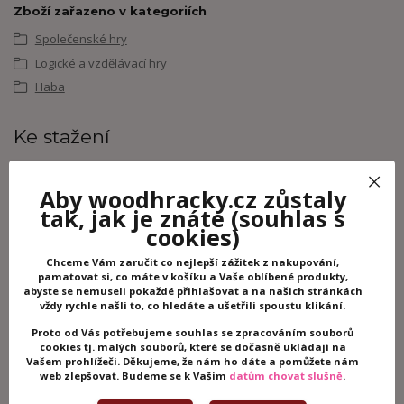
Zboží zařazeno v kategoriích
Společenské hry
Logické a vzdělávací hry
Haba
Ke stažení
Návod
Aby woodhracky.cz zůstaly
tak, jak je znáte
(souhlas s
Související zboží
2
cookies)
Chceme Vám zaručit co nejlepší zážitek z nakupování,
pamatovat si, co máte v košíku a Vaše oblíbené produkty,
abyste se nemuseli pokaždé přihlašovat a na našich stránkách
vždy rychle našli to, co hledáte a ušetřili spoustu klikání.
Proto od Vás potřebujeme souhlas se zpracováním souborů
cookies tj. malých souborů, které se dočasně ukládají na
Vašem prohlížeči. Děkujeme, že nám ho dáte a pomůžete nám
web zlepšovat. Budeme se k Vašim
datům chovat slušně
.