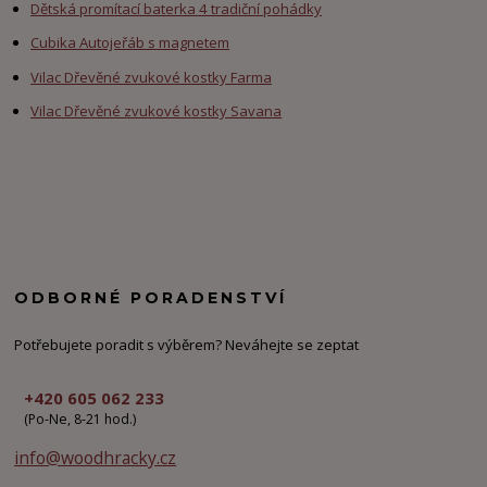
Dětská promítací baterka 4 tradiční pohádky
Cubika Autojeřáb s magnetem
Vilac Dřevěné zvukové kostky Farma
Vilac Dřevěné zvukové kostky Savana
ODBORNÉ PORADENSTVÍ
Potřebujete poradit s výběrem? Neváhejte se zeptat
+420 605 062 233
(Po-Ne, 8-21 hod.)
info@woodhracky.cz