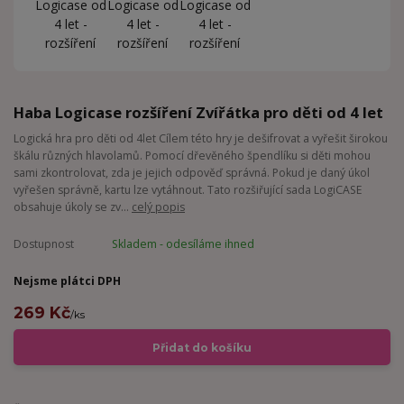
Haba Logicase rozšíření Zvířátka pro děti od 4 let
Logická hra pro děti od 4let Cílem této hry je dešifrovat a vyřešit širokou
škálu různých hlavolamů. Pomocí dřevěného špendlíku si děti mohou
sami zkontrolovat, zda je jejich odpověď správná. Pokud je daný úkol
vyřešen správně, kartu lze vytáhnout. Tato rozšiřující sada LogiCASE
obsahuje úkoly se zv...
celý popis
Dostupnost
Skladem - odesíláme ihned
Nejsme plátci DPH
269 Kč
/
ks
Přidat do košíku