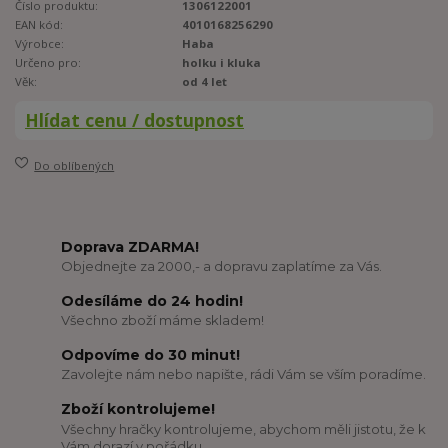
Číslo produktu:
1306122001
EAN kód:
4010168256290
Výrobce:
Haba
Určeno pro:
holku i kluka
Věk:
od 4 let
Hlídat cenu / dostupnost
Do oblíbených
Doprava ZDARMA!
Objednejte za 2000,- a dopravu zaplatíme za Vás.
Odesíláme do 24 hodin!
Všechno zboží máme skladem!
Odpovíme do 30 minut!
Zavolejte nám nebo napište, rádi Vám se vším poradíme.
Zboží kontrolujeme!
Všechny hračky kontrolujeme, abychom měli jistotu, že k
Vám dorazí v pořádku.