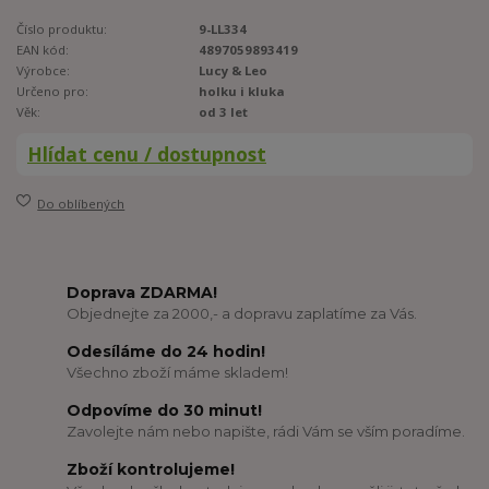
Číslo produktu:
9-LL334
EAN kód:
4897059893419
Výrobce:
Lucy & Leo
Určeno pro:
holku i kluka
Věk:
od 3 let
Hlídat cenu / dostupnost
Do oblíbených
Doprava ZDARMA!
Objednejte za 2000,- a dopravu zaplatíme za Vás.
Odesíláme do 24 hodin!
Všechno zboží máme skladem!
Odpovíme do 30 minut!
Zavolejte nám nebo napište, rádi Vám se vším poradíme.
Zboží kontrolujeme!