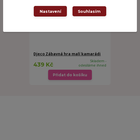
Nastavení
Souhlasím
Djeco Zábavná hra malí kamarádi
Skladem -
439 Kč
odesíláme ihned
Přidat do košíku