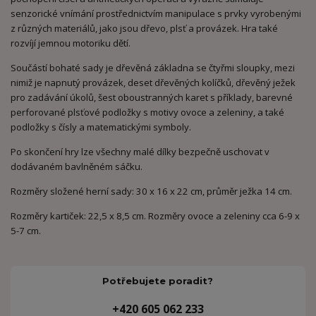
senzorické vnímání prostřednictvím manipulace s prvky vyrobenými
z různých materiálů, jako jsou dřevo, plsť a provázek. Hra také
rozvíjí jemnou motoriku dětí.
Součástí bohaté sady je dřevěná základna se čtyřmi sloupky, mezi
nimiž je napnutý provázek, deset dřevěných kolíčků, dřevěný ježek
pro zadávání úkolů, šest oboustranných karet s příklady, barevné
perforované plsťové podložky s motivy ovoce a zeleniny, a také
podložky s čísly a matematickými symboly.
Po skončení hry lze všechny malé dílky bezpečně uschovat v
dodávaném bavlněném sáčku.
Rozměry složené herní sady: 30 x 16 x 22 cm, průměr ježka 14 cm.
Rozměry kartiček: 22,5 x 8,5 cm. Rozměry ovoce a zeleniny cca 6-9 x
5-7 cm.
Potřebujete poradit?
+420 605 062 233