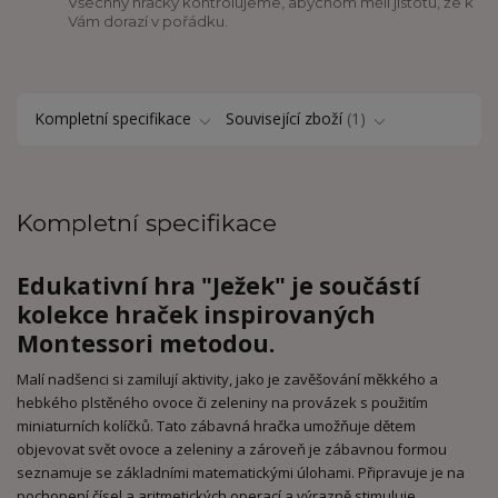
Všechny hračky kontrolujeme, abychom měli jistotu, že k
Vám dorazí v pořádku.
Kompletní specifikace
Související zboží
1
Kompletní specifikace
Edukativní hra "Ježek" je součástí
kolekce hraček inspirovaných
Montessori metodou.
Malí nadšenci si zamilují aktivity, jako je zavěšování měkkého a
hebkého plstěného ovoce či zeleniny na provázek s použitím
miniaturních kolíčků. Tato zábavná hračka umožňuje dětem
objevovat svět ovoce a zeleniny a zároveň je zábavnou formou
seznamuje se základními matematickými úlohami. Připravuje je na
pochopení čísel a aritmetických operací a výrazně stimuluje