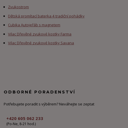
Zvukostrom
Dětská promítací baterka 4 tradiční pohádky
Cubika Autojeřáb s magnetem
Vilac Dřevěné zvukové kostky Farma
Vilac Dřevěné zvukové kostky Savana
ODBORNÉ PORADENSTVÍ
Potřebujete poradit s výběrem? Neváhejte se zeptat
+420 605 062 233
(Po-Ne, 8-21 hod.)