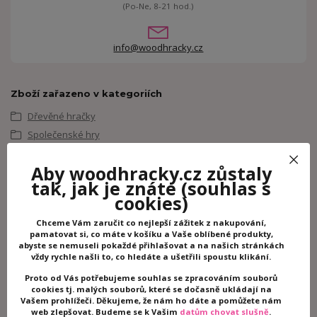
(Po-Ne, 8-21 hod.)
info@woodhracky.cz
Zboží zařazeno v kategoriích
Dřevěné hračky
Společenské hry
Dřevěné hračky pro nejmenší
Aby woodhracky.cz zůstaly
Motorické hračky
tak, jak je znáte
(souhlas s
Logické a vzdělávací hry
cookies)
Lucy & Leo
Chceme Vám zaručit co nejlepší zážitek z nakupování,
pamatovat si, co máte v košíku a Vaše oblíbené produkty,
Související zboží
1
abyste se nemuseli pokaždé přihlašovat a na našich stránkách
vždy rychle našli to, co hledáte a ušetřili spoustu klikání.
Proto od Vás potřebujeme souhlas se zpracováním souborů
cookies tj. malých souborů, které se dočasně ukládají na
Vašem prohlížeči. Děkujeme, že nám ho dáte a pomůžete nám
web zlepšovat. Budeme se k Vašim
datům chovat slušně
.