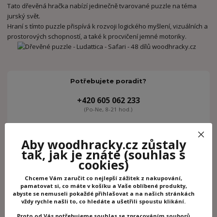
Tato dřevěná hračka nabízí jedinečně tvarované puzzle na téma
jurský svět.
Hraní s tímto puzzle přispívá k rozvoji logického myšlení, vizuálních a
prostorových schopností, a také k procvičení jemné motoriky.
Potřebujete poradit?
+420 605 062 233
(Po-Ne, 8-21 hod.)
info@woodhracky.cz
Aby woodhracky.cz zůstaly
tak, jak je znáte
(souhlas s
cookies)
Zboží zařazeno v kategoriích
Chceme Vám zaručit co nejlepší zážitek z nakupování,
Puzzle
pamatovat si, co máte v košíku a Vaše oblíbené produkty,
abyste se nemuseli pokaždé přihlašovat a na našich stránkách
Puzzle Ludattica
vždy rychle našli to, co hledáte a ušetřili spoustu klikání.
Ludattica
Proto od Vás potřebujeme souhlas se zpracováním souborů