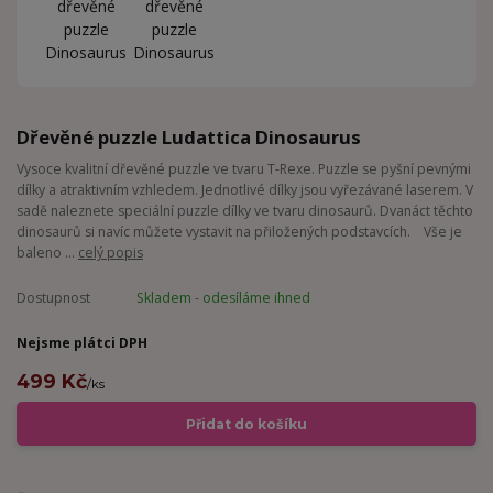
Dřevěné puzzle Ludattica Dinosaurus
Vysoce kvalitní dřevěné puzzle ve tvaru T-Rexe. Puzzle se pyšní pevnými
dílky a atraktivním vzhledem. Jednotlivé dílky jsou vyřezávané laserem. V
sadě naleznete speciální puzzle dílky ve tvaru dinosaurů. Dvanáct těchto
dinosaurů si navíc můžete vystavit na přiložených podstavcích. Vše je
baleno ...
celý popis
Dostupnost
Skladem - odesíláme ihned
Nejsme plátci DPH
499 Kč
/
ks
Přidat do košíku