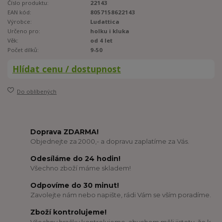
Číslo produktu:
22143
EAN kód:
8057158622143
Výrobce:
Ludattica
Určeno pro:
holku i kluka
Věk:
od 4 let
Počet dílků:
9-50
Hlídat cenu / dostupnost
Do oblíbených
Doprava ZDARMA!
Objednejte za 2000,- a dopravu zaplatíme za Vás.
Odesíláme do 24 hodin!
Všechno zboží máme skladem!
Odpovíme do 30 minut!
Zavolejte nám nebo napište, rádi Vám se vším poradíme.
Zboží kontrolujeme!
Všechny hračky kontrolujeme, abychom měli jistotu, že k