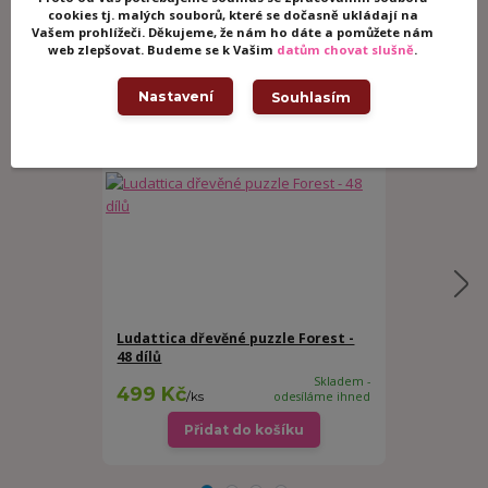
cookies tj. malých souborů, které se dočasně ukládají na
Vašem prohlížeči. Děkujeme, že nám ho dáte a pomůžete nám
Související zboží
4
web zlepšovat. Budeme se k Vašim
datům chovat slušně
.
Nastavení
Souhlasím
Ludattica dřevěné puzzle Forest -
Ludattica d
48 dílů
oceán- 48 dí
Skladem -
499 Kč
499 Kč
/
ks
odesíláme ihned
/
ks
Přidat do košíku
Př