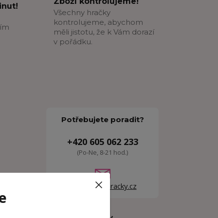
Zboží kontrolujeme!
nut!
Všechny hračky
kontrolujeme, abychom
ším
měli jistotu, že k Vám dorazí
v pořádku.
Potřebujete poradit?
+420 605 062 233
(Po-Ne, 8-21 hod.)
etky
info@woodhracky.cz
e
Zboží zařazeno v