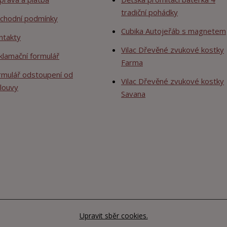
tradiční pohádky
chodní podmínky
Cubika Autojeřáb s magnetem
ntakty
Vilac Dřevěné zvukové kostky
klamační formulář
Farma
rmulář odstoupení od
Vilac Dřevěné zvukové kostky
louvy
Savana
Upravit sběr cookies.