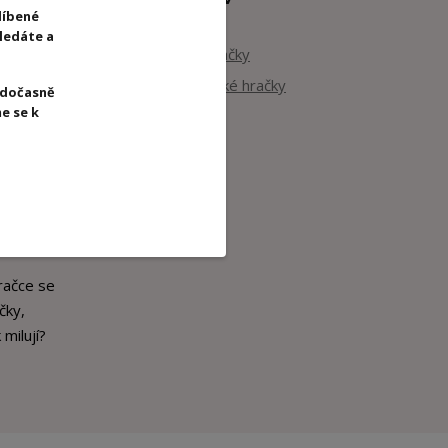
líbené
kategoriích
hledáte a
Magnetické hračky
Další magnetické hračky
 dočasně
e se k
Vilac
i, jezery
rními
omáhá
 jen tak
račce se
čky,
 milují?