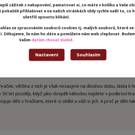
epší zážitek z nakupování, pamatovat si, co máte v košíku a Vaše ob
pokaždé přihlašovat a na našich stránkách vždy rychle našli to, co 
ušetřili spoustu klikání.
uhlas se zpracováním souborů cookies tj. malých souborů, které se
eči. Děkujeme, že nám ho dáte a pomůžete nám web zlepšovat. Budem
Vašim
datům chovat slušně
.
. Společnost Vilac sídlí hluboko v srdci pohoří Jura, obklopena horam
Nastavení
Souhlasím
 roku 1911 dřevěné hračky v klasickém, starodávném stylu s mode
nikdy nevyjdou z módy a dokáží okouzlit všechny generace. Vilac p
lustracemi či dizajny a reinterpretací klasických hraček, které se
raček, většina z nich je však nezaujme na dlouhou dobu, láska k h
o 50 let později, když jako dospělí náhodou najdete v podkroví hra
ojuje děti s hračkami, které si oblíbí a váží si jich. A proč je děti tak