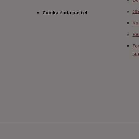
Ob
Cubika-řada pastel
Ko
Re
Fo
sm