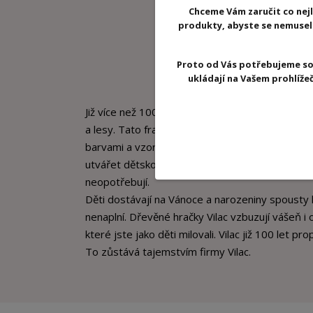
Chceme Vám zaručit co nejl
produkty, abyste se nemuseli 
Proto od Vás potřebujeme so
ukládají na Vašem prohlíž
Již více než 100 let plní značka Vilac dětské sny
a lesy. Tato francouzská společnost vyrábí od
barvami a vzory. Hračky Vilac jsou jedinečné, 
utvářet dětskou představivost svými radostnými i
neopotřebují.
Děti dostávají na Vánoce a narozeniny spousty h
nenaplní. Dřevěné hračky Vilac vzbuzují vášeň i 
které jste jako děti milovali. Vilac již 100 let prop
To zůstává tajemstvím firmy Vilac.