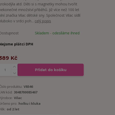
krokodýla atd. Děti si s magnetky mohou tvořit
nekonečné množství přiběhů. Již více než 100 let
plní značka Vilac dětské sny. Společnost Vilac sídlí
hluboko v srdci poh...
celý popis
Dostupnost
Skladem - odesíláme ihned
Nejsme plátci DPH
389 Kč
Přidat do košíku
Číslo produktu:
V8546
EAN kód:
3048700085467
Výrobce:
Vilac
Určeno pro:
holku i kluka
Věk:
od 2 let