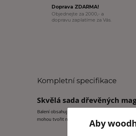
Doprava ZDARMA!
Objednejte za 2000,- a
dopravu zaplatíme za Vás.
Kompletní specifikace
Skvělá sada dřevěných mag
Balení obsahuje celkem 20 ks různých obrázků: s
mohou tvořit nekonečné množství přiběhů.
Aby woodhr