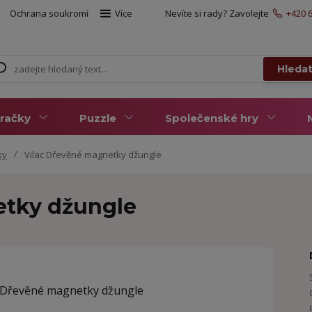
Ochrana soukromí
Více
Nevíte si rady? Zavolejte
+420 6
Hleda
račky
Puzzle
Společenské hry
ky
Vilac Dřevěné magnetky džungle
etky džungle