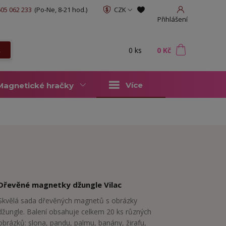
05 062 233
(Po-Ne, 8-21 hod.)
CZK
Přihlášení
0
ks
za
0 Kč
t
Více
Magnetické hračky
Dřevěné magnetky džungle Vilac
Skvělá sada dřevěných magnetů s obrázky
džungle. Balení obsahuje celkem 20 ks různých
obrázků: slona, pandu, palmu, banány, žirafu,