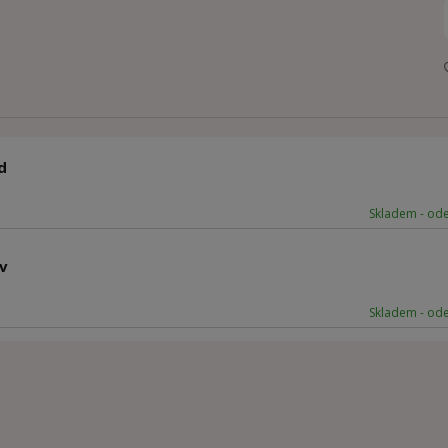
d
Skladem - od
v
Skladem - od