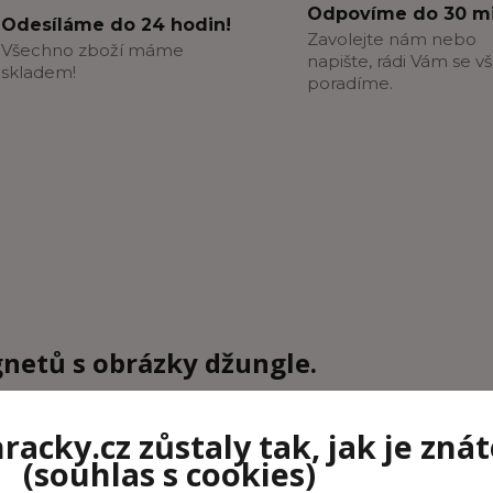
Odpovíme do 30 mi
Odesíláme do 24 hodin!
Zavolejte nám nebo
Všechno zboží máme
napište, rádi Vám se v
skladem!
poradíme.
netů s obrázky džungle.
lona, pandu, palmu, banány, žirafu, krokodýla atd. Děti si s magn
acky.cz zůstaly tak, jak je znát
(souhlas s cookies)