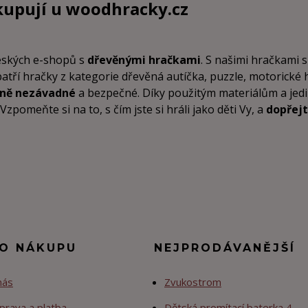
kupují u
woodhracky.cz
českých e-shopů s
dřevěnými hračkami
. S našimi hračkami s
patří hračky z kategorie dřevěná autíčka, puzzle, motorické
tně nezávadné
a bezpečné. Díky použitým materiálům a je
pomeňte si na to, s čím jste si hráli jako děti Vy, a
dopřejt
 O NÁKUPU
NEJPRODÁVANĚJŠÍ
nás
Zvukostrom
prava a platba
Dětská promítací baterka 4