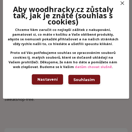
že lesy jsou využívány v souladu s normami, znovu vysazeny a
zodpovědně udržovány. Obaly našich her jsou vyrobeny z 90%
Aby woodhracky.cz zůstaly
recyklovaného papíru.
tak, jak je znáte
(souhlas s
cookies)
RUČNÍ VÝROBA
S výjimkou tisku a vázání se výroba všech her Marbushka provádí
Chceme Vám zaručit co nejlepší zážitek z nakupování,
pamatovat si, co máte v košíku a Vaše oblíbené produkty,
ručně. Ručně vyráběné výrobky mají menší dopad na životní
abyste se nemuseli pokaždé přihlašovat a na našich stránkách
prostředí.
vždy rychle našli to, co hledáte a ušetřili spoustu klikání.
PŘÍRODNÍ MATERIÁLY
Proto od Vás potřebujeme souhlas se zpracováním souborů
cookies tj. malých souborů, které se dočasně ukládají na
Preferujeme přírodní materiály: papír, dřevo, plátno. K barvení a
Vašem prohlížeči. Děkujeme, že nám ho dáte a pomůžete nám
ochraně dřevěných částí našich her používáme přírodní barvy.
web zlepšovat. Budeme se k Vašim
datům chovat slušně
.
FAIRTRADE
Nastavení
Souhlasím
Hračky Marbushka se vyrábějí hlavně v Maďarsku. Naši partneři,
dodavatelé, výrobci a maloobchodníci jsou malé rodinné podniky.
Všechny výrobky Marbushky jsou vyráběny v podmínkách
Sweatshop-free.