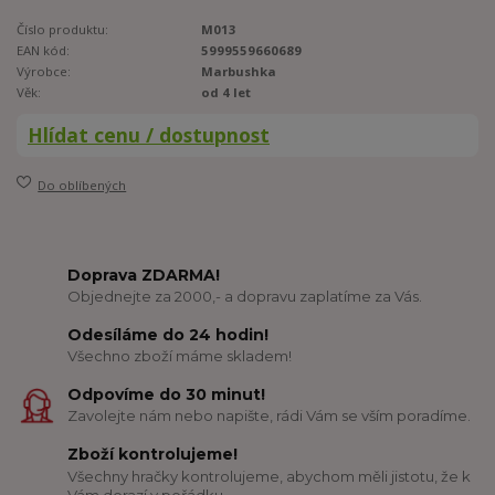
Číslo produktu:
M013
EAN kód:
5999559660689
Výrobce:
Marbushka
Věk:
od 4 let
Hlídat cenu / dostupnost
Do oblíbených
Doprava ZDARMA!
Objednejte za 2000,- a dopravu zaplatíme za Vás.
Odesíláme do 24 hodin!
Všechno zboží máme skladem!
Odpovíme do 30 minut!
Zavolejte nám nebo napište, rádi Vám se vším poradíme.
Zboží kontrolujeme!
Všechny hračky kontrolujeme, abychom měli jistotu, že k
Vám dorazí v pořádku.