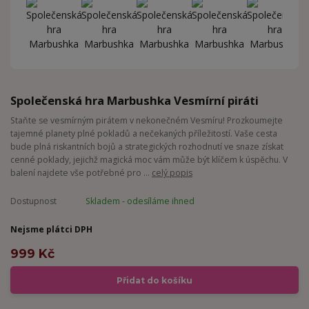
Společenská hra Marbushka Vesmírní piráti
Staňte se vesmírným pirátem v nekonečném Vesmíru! Prozkoumejte
tajemné planety plné pokladů a nečekaných příležitostí. Vaše cesta
bude plná riskantních bojů a strategických rozhodnutí ve snaze získat
cenné poklady, jejichž magická moc vám může být klíčem k úspěchu. V
balení najdete vše potřebné pro ...
celý popis
Dostupnost
Skladem - odesíláme ihned
Nejsme plátci DPH
999 Kč
Přidat do košíku