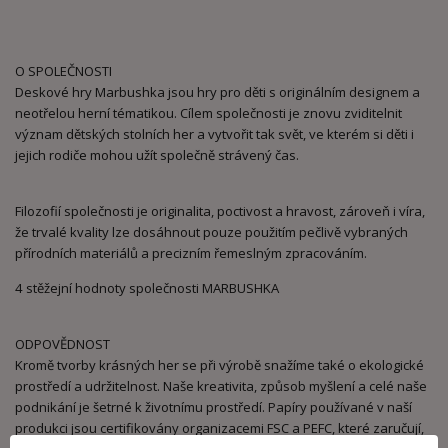
O SPOLEČNOSTI
Deskové hry Marbushka jsou hry pro děti s originálním designem a
neotřelou herní tématikou. Cílem společnosti je znovu zviditelnit
význam dětských stolních her a vytvořit tak svět, ve kterém si děti i
jejich rodiče mohou užít společně strávený čas.
Filozofií společnosti je originalita, poctivost a hravost, zároveň i víra,
že trvalé kvality lze dosáhnout pouze použitím pečlivě vybraných
přírodních materiálů a precizním řemeslným zpracováním.
4 stěžejní hodnoty společnosti MARBUSHKA
ODPOVĚDNOST
Kromě tvorby krásných her se při výrobě snažíme také o ekologické
prostředí a udržitelnost. Naše kreativita, způsob myšlení a celé naše
podnikání je šetrné k životnímu prostředí. Papíry používané v naší
produkci jsou certifikovány organizacemi FSC a PEFC, které zaručují,