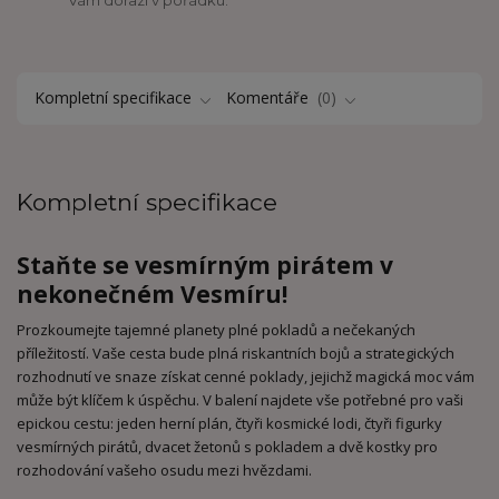
Kompletní specifikace
Komentáře
0
Kompletní specifikace
Staňte se vesmírným pirátem v
nekonečném Vesmíru!
Prozkoumejte tajemné planety plné pokladů a nečekaných
příležitostí. Vaše cesta bude plná riskantních bojů a strategických
rozhodnutí ve snaze získat cenné poklady, jejichž magická moc vám
může být klíčem k úspěchu. V balení najdete vše potřebné pro vaši
epickou cestu: jeden herní plán, čtyři kosmické lodi, čtyři figurky
vesmírných pirátů, dvacet žetonů s pokladem a dvě kostky pro
rozhodování vašeho osudu mezi hvězdami.