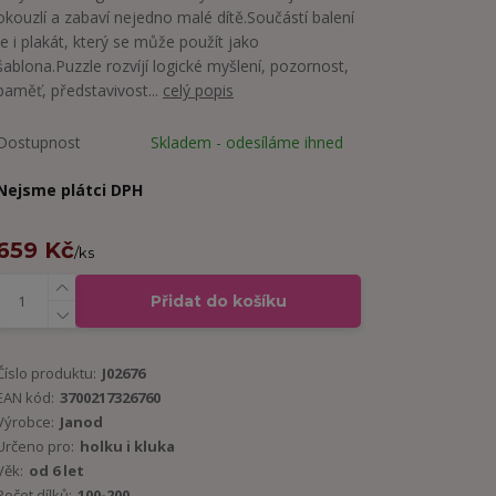
okouzlí a zabaví nejedno malé dítě.Součástí balení
je i plakát, který se může použít jako
šablona.Puzzle rozvíjí logické myšlení, pozornost,
paměť, představivost...
celý popis
Dostupnost
Skladem - odesíláme ihned
Nejsme plátci DPH
659 Kč
/
ks
Přidat do košíku
Číslo produktu:
J02676
EAN kód:
3700217326760
Výrobce:
Janod
Určeno pro:
holku i kluka
Věk:
od 6 let
Počet dílků:
100-200