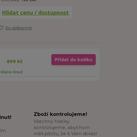
Hlídat cenu / dostupnost
Do oblíbených
Přidat do košíku
899 Kč
esíláme ihned
Zboží kontrolujeme!
nut!
Všechny hračky
kontrolujeme, abychom
ším
měli jistotu, že k Vám dorazí