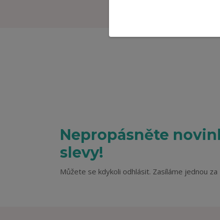
Nepropásněte novink
slevy!
Můžete se kdykoli odhlásit. Zasíláme jednou za 