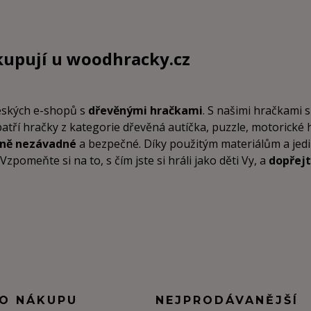
kupují u
woodhracky.cz
českých e-shopů s
dřevěnými hračkami
. S našimi hračkami s
patří hračky z kategorie dřevěná autíčka, puzzle, motorické
tně nezávadné
a bezpečné. Díky použitým materiálům a je
pomeňte si na to, s čím jste si hráli jako děti Vy, a
dopřejt
 O NÁKUPU
NEJPRODÁVANĚJŠÍ