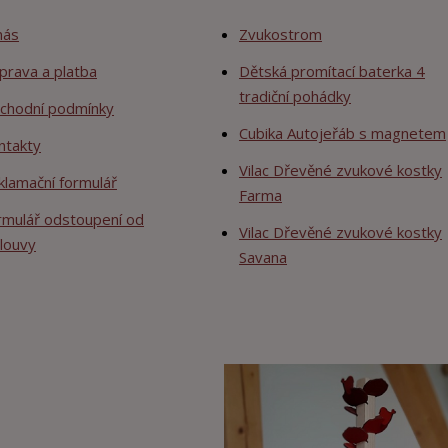
nás
Zvukostrom
prava a platba
Dětská promítací baterka 4
tradiční pohádky
chodní podmínky
Cubika Autojeřáb s magnetem
ntakty
Vilac Dřevěné zvukové kostky
klamační formulář
Farma
rmulář odstoupení od
Vilac Dřevěné zvukové kostky
louvy
Savana