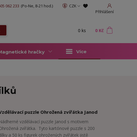
05 062 233
(Po-Ne, 8-21 hod.)
CZK
Přihlášení
0
ks
za
0 Kč
t
Více
Magnetické hračky
ílků
Vzdělávací puzzle Ohrožená zvířátka Janod
Nádherné vzdělávací puzzle Janod s motivem
Ohrožená zvířátka. Tyto kartónové puzzle s 200
dílky a 50 ks figurek ohrožených zvířátek jistě