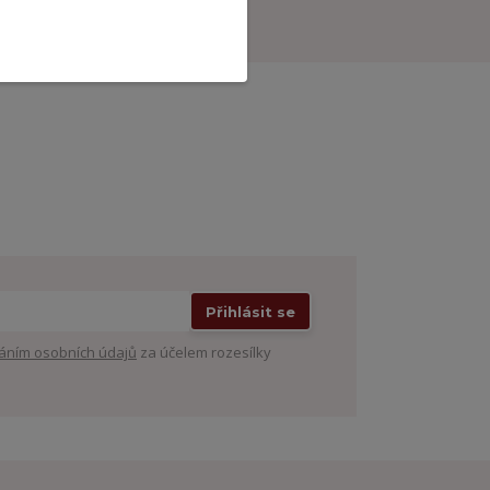
Přihlásit se
áním osobních údajů
za účelem rozesílky