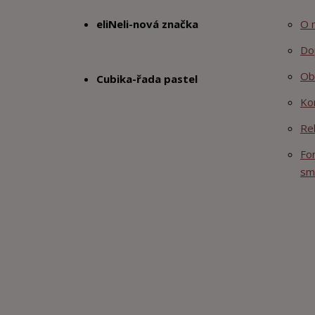
eliNeli-nová značka
O 
Do
Ob
Cubika-řada pastel
Ko
Re
Fo
sm