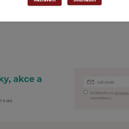
Souhlasím
y, akce a
Souhlasím se
zpracov
newsletteru.
14 dní.