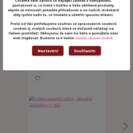
Chceme Vám zaručit co nejlepší zážitek z nakupování,
Zboží zařazeno v kategoriích
pamatovat si, co máte v košíku a Vaše oblíbené produkty,
abyste se nemuseli pokaždé přihlašovat a na našich stránkách
Dřevěné hračky
vždy rychle našli to, co hledáte a ušetřili spoustu klikání.
Dřevěné kostky
Proto od Vás potřebujeme souhlas se zpracováním souborů
cookies tj. malých souborů, které se dočasně ukládají na
Dřevěné hračky pro nejmenší
Vašem prohlížeči. Děkujeme, že nám ho dáte a pomůžete nám
Motorické hračky
web zlepšovat. Budeme se k Vašim
datům chovat slušně
.
Cubika
Nastavení
Souhlasím
Související zboží
4