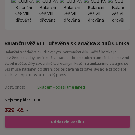
Balanční věž VIII - dřevěná skládačka 8 dílů Cubika
Balanční skládačka s 8 dřevěnými barevnými díly. Každá kostka je
navržena tak, aby perfektně zapadala do ostatních a umožnila sestavení
stabilní věže. Díky speciálně tvarovaným kusům a unikátnímu designu se
věž může naklánět do stran, což přidává na zábavě, avšak je zapotřebí
zachovat opatrnost a tr...
celý popis
Dostupnost
Skladem - odesíláme ihned
Nejsme plátci DPH
329 Kč
/
ks
Přidat do košíku