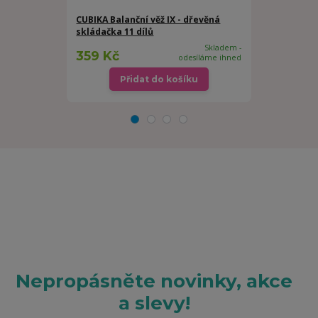
CUBIKA Balanční věž IX - dřevěná
Vilac Motori
skládačka 11 dílů
Velryba
Skladem -
359 Kč
549 Kč
odesíláme ihned
Přidat do košíku
Př
Nepropásněte novinky, akce
a slevy!