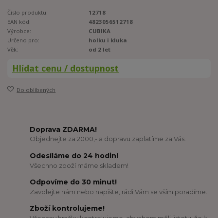
Číslo produktu:
12718
EAN kód:
4823056512718
Výrobce:
CUBIKA
Určeno pro:
holku i kluka
Věk:
od 2 let
Hlídat cenu / dostupnost
Do oblíbených
Doprava ZDARMA!
Objednejte za 2000,- a dopravu zaplatíme za Vás.
Odesíláme do 24 hodin!
Všechno zboží máme skladem!
Odpovíme do 30 minut!
Zavolejte nám nebo napište, rádi Vám se vším poradíme.
Zboží kontrolujeme!
Všechny hračky kontrolujeme, abychom měli jistotu, že k