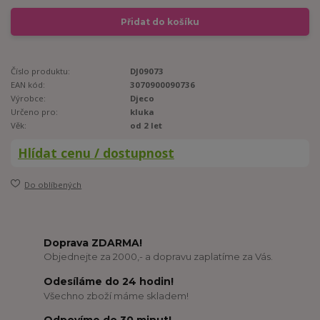
Přidat do košíku
Číslo produktu:
DJ09073
EAN kód:
3070900090736
Výrobce:
Djeco
Určeno pro:
kluka
Věk:
od 2 let
Hlídat cenu / dostupnost
Do oblíbených
Doprava ZDARMA!
Objednejte za 2000,- a dopravu zaplatíme za Vás.
Odesíláme do 24 hodin!
Všechno zboží máme skladem!