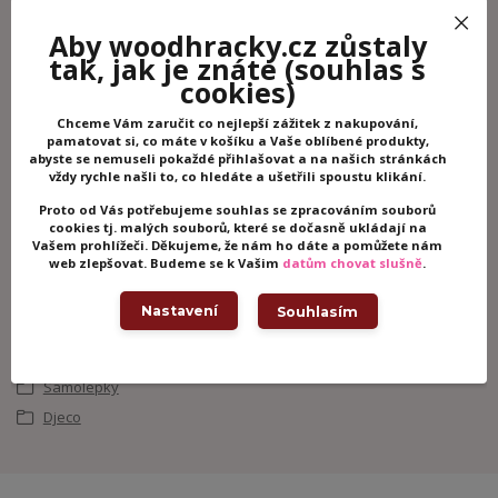
Aby woodhracky.cz zůstaly
tak, jak je znáte
(souhlas s
cookies)
Potřebujete poradit?
Chceme Vám zaručit co nejlepší zážitek z nakupování,
pamatovat si, co máte v košíku a Vaše oblíbené produkty,
abyste se nemuseli pokaždé přihlašovat a na našich stránkách
+420 605 062 233
vždy rychle našli to, co hledáte a ušetřili spoustu klikání.
(Po-Ne, 8-21 hod.)
Proto od Vás potřebujeme souhlas se zpracováním souborů
cookies tj. malých souborů, které se dočasně ukládají na
Vašem prohlížeči. Děkujeme, že nám ho dáte a pomůžete nám
info@woodhracky.cz
web zlepšovat. Budeme se k Vašim
datům chovat slušně
.
Nastavení
Souhlasím
Zboží zařazeno v kategoriích
Kreativní hračky
Samolepky
Djeco