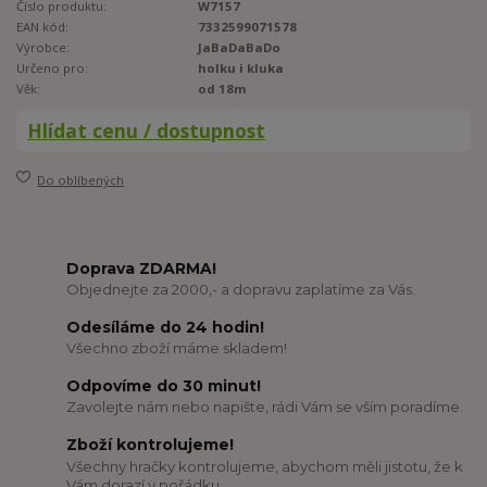
Číslo produktu:
W7157
EAN kód:
7332599071578
Výrobce:
JaBaDaBaDo
Určeno pro:
holku i kluka
Věk:
od 18m
Hlídat cenu / dostupnost
Do oblíbených
Doprava ZDARMA!
Objednejte za 2000,- a dopravu zaplatíme za Vás.
Odesíláme do 24 hodin!
Všechno zboží máme skladem!
Odpovíme do 30 minut!
Zavolejte nám nebo napište, rádi Vám se vším poradíme.
Zboží kontrolujeme!
Všechny hračky kontrolujeme, abychom měli jistotu, že k
Vám dorazí v pořádku.