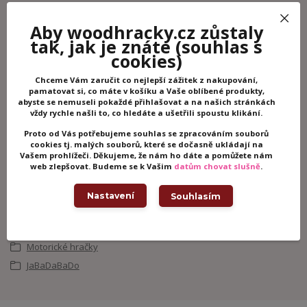
Rozměry: 18 x 9 x 18 cm
Aby woodhracky.cz zůstaly
tak, jak je znáte
(souhlas s
cookies)
Potřebujete poradit?
Chceme Vám zaručit co nejlepší zážitek z nakupování,
+420 605 062 233
pamatovat si, co máte v košíku a Vaše oblíbené produkty,
abyste se nemuseli pokaždé přihlašovat a na našich stránkách
(Po-Ne, 8-21 hod.)
vždy rychle našli to, co hledáte a ušetřili spoustu klikání.
Proto od Vás potřebujeme souhlas se zpracováním souborů
info@woodhracky.cz
cookies tj. malých souborů, které se dočasně ukládají na
Vašem prohlížeči. Děkujeme, že nám ho dáte a pomůžete nám
web zlepšovat. Budeme se k Vašim
datům chovat slušně
.
Zboží zařazeno v kategoriích
Nastavení
Souhlasím
Dřevěné hračky
Dřevěné hračky pro nejmenší
Motorické hračky
JaBaDaBaDo