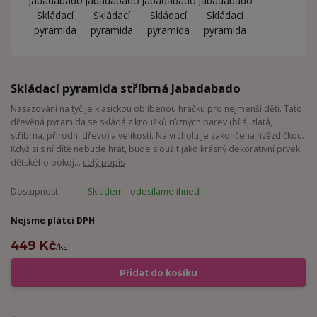
Skládací pyramida stříbrná Jabadabado
Nasazování na tyč je klasickou oblíbenou hračku pro nejmenší děti. Tato
dřevěná pyramida se skládá z kroužků různých barev (bílá, zlatá,
stříbrná, přírodní dřevo) a velikostí. Na vrcholu je zakončena hvězdičkou.
Když si s ní dítě nebude hrát, bude sloužit jako krásný dekorativní prvek
dětského pokoj...
celý popis
Dostupnost
Skladem - odesíláme ihned
Nejsme plátci DPH
449 Kč
/
ks
Přidat do košíku