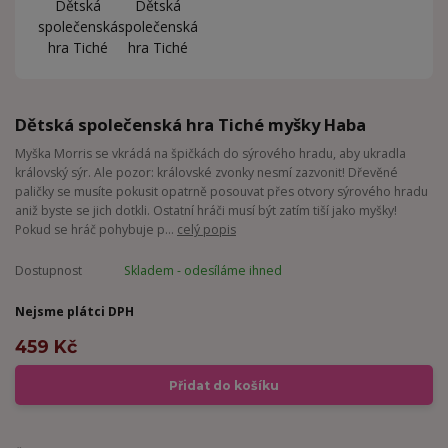
Dětská společenská hra Tiché myšky Haba
Myška Morris se vkrádá na špičkách do sýrového hradu, aby ukradla
královský sýr. Ale pozor: královské zvonky nesmí zazvonit! Dřevěné
paličky se musíte pokusit opatrně posouvat přes otvory sýrového hradu
aniž byste se jich dotkli. Ostatní hráči musí být zatím tiší jako myšky!
Pokud se hráč pohybuje p...
celý popis
Dostupnost
Skladem - odesíláme ihned
Nejsme plátci DPH
459 Kč
Přidat do košíku