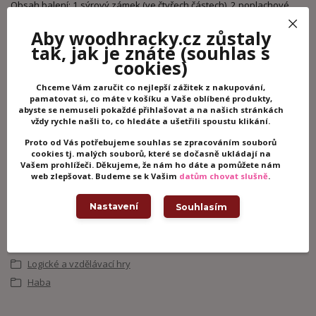
Obsah balení: 1 sýrový zámek (ve čtyřech částech), 2 poplachové
rolničky, 2 barevné kostky, 16 dřevěných tyčinek, 1 návod.
Aby woodhracky.cz zůstaly
Vhodné pro děti: od 5 let
tak, jak je znáte
(souhlas s
cookies)
Chceme Vám zaručit co nejlepší zážitek z nakupování,
Potřebujete poradit?
pamatovat si, co máte v košíku a Vaše oblíbené produkty,
abyste se nemuseli pokaždé přihlašovat a na našich stránkách
+420 605 062 233
vždy rychle našli to, co hledáte a ušetřili spoustu klikání.
(Po-Ne, 8-21 hod.)
Proto od Vás potřebujeme souhlas se zpracováním souborů
cookies tj. malých souborů, které se dočasně ukládají na
Vašem prohlížeči. Děkujeme, že nám ho dáte a pomůžete nám
web zlepšovat. Budeme se k Vašim
datům chovat slušně
.
info@woodhracky.cz
Nastavení
Souhlasím
Zboží zařazeno v kategoriích
Společenské hry
Logické a vzdělávací hry
Haba