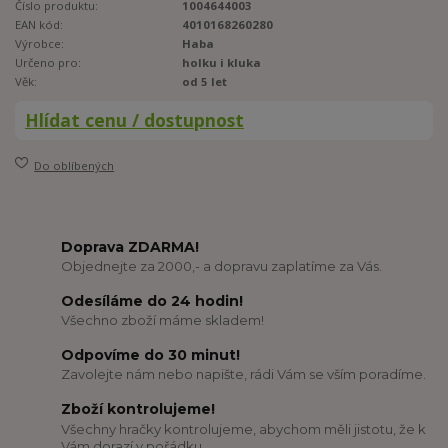
Číslo produktu:
1004644003
EAN kód:
4010168260280
Výrobce:
Haba
Určeno pro:
holku i kluka
Věk:
od 5 let
Hlídat cenu / dostupnost
Do oblíbených
Doprava ZDARMA!
Objednejte za 2000,- a dopravu zaplatíme za Vás.
Odesíláme do 24 hodin!
Všechno zboží máme skladem!
Odpovíme do 30 minut!
Zavolejte nám nebo napište, rádi Vám se vším poradíme.
Zboží kontrolujeme!
Všechny hračky kontrolujeme, abychom měli jistotu, že k
Vám dorazí v pořádku.