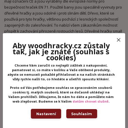
mají označení CE a jsou vyráběny dle evropské normy pro
bezpečnost hraček EN 71. Použité barvy jsou speciálně vyvinuty pro
dřevěné hračky a jsou odolné i proti slinám dětí. Dřevo, které se
používá pro tyto hračky, většinou pochází z lesnických společností
zapojených do zalesňování. To nabízí všem zákazníkům možnost
přispět k zachování přirozeně rostoucích lesů. Dřevěné hračky small
foot jsou zářivě barevné produkty, které jsou vyrobeny převážně
z přírodních surovin – dřeva. Dětem dělají radost od útlého věku,
Aby woodhracky.cz zůstaly
rozvíjí jejich hmatové a smyslové dovednosti. Cílem značky small
tak, jak je znáte
(souhlas s
foot je podporovat duševní a fyzický vývoj dětí.
cookies)
Chceme Vám zaručit co nejlepší zážitek z nakupování,
pamatovat si, co máte v košíku a Vaše oblíbené produkty,
abyste se nemuseli pokaždé přihlašovat a na našich stránkách
Potřebujete poradit?
vždy rychle našli to, co hledáte a ušetřili spoustu klikání.
+420 605 062 233
Proto od Vás potřebujeme souhlas se zpracováním souborů
cookies tj. malých souborů, které se dočasně ukládají na
(Po-Ne, 8-21 hod.)
Vašem prohlížeči. Děkujeme, že nám ho dáte a pomůžete nám
web zlepšovat. Budeme se k Vašim
datům chovat slušně
.
info@woodhracky.cz
Nastavení
Souhlasím
Zboží zařazeno v kategoriích