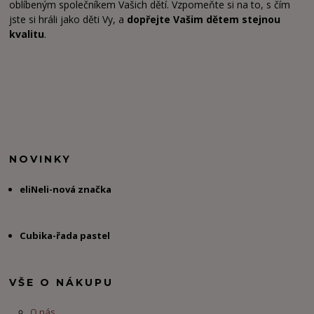
oblíbeným společníkem Vašich dětí. Vzpomeňte si na to, s čím
jste si hráli jako děti Vy, a
dopřejte Vašim dětem stejnou
kvalitu
.
NOVINKY
eliNeli-nová značka
Cubika-řada pastel
VŠE O NÁKUPU
O nás