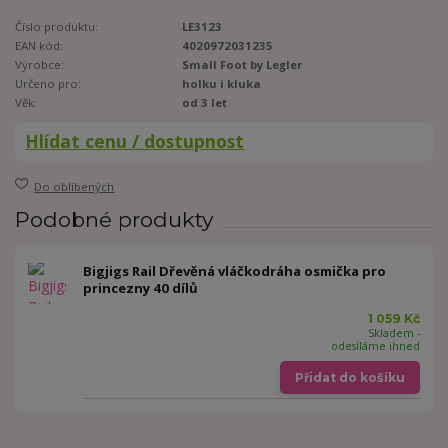
Číslo produktu:
LE3123
EAN kód:
4020972031235
Výrobce:
Small Foot by Legler
Určeno pro:
holku i kluka
Věk:
od 3 let
Hlídat cenu / dostupnost
Do oblíbených
Podobné produkty
Bigjigs Rail Dřevěná vláčkodráha osmička pro
princezny 40 dílů
1 059 Kč
Skladem -
odesíláme ihned
Přidat do košíku