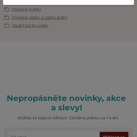
Dřevěné hračky
Dřevěné vláčky a vláčkodráhy
Small Foot by Legler
Nepropásněte novinky, akce
a slevy!
Můžete se kdykoli odhlásit. Zasíláme jednou za 14 dní.