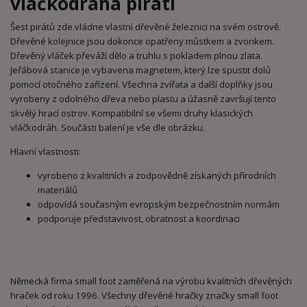
vláčkodráha piráti
Šest pirátů zde vládne vlastní dřevěné železnici na svém ostrově.
Dřevěné kolejnice jsou dokonce opatřeny můstkem a zvonkem.
Dřevěný vláček převáží dělo a truhlu s pokladem plnou zlata.
Jeřábová stanice je vybavena magnetem, který lze spustit dolů
pomocí otočného zařízení. Všechna zvířata a další doplňky jsou
vyrobeny z odolného dřeva nebo plastu a úžasně završují tento
skvělý hrací ostrov. Kompatibilní se všemi druhy klasických
vláčkodráh. Součásti balení je vše dle obrázku.
Hlavní vlastnosti:
vyrobeno z kvalitních a zodpovědně získaných přírodních
materiálů
odpovídá současným evropským bezpečnostním normám
podporuje představivost, obratnost a koordinaci
Německá firma small foot zaměřená na výrobu kvalitních dřevěných
hraček od roku 1996. Všechny dřevěné hračky značky small foot