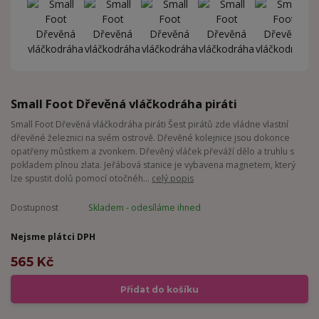
Small Foot Dřevěná vláčkodráha piráti
Small Foot Dřevěná vláčkodráha piráti Šest pirátů zde vládne vlastní
dřevěné železnici na svém ostrově. Dřevěné kolejnice jsou dokonce
opatřeny můstkem a zvonkem. Dřevěný vláček převáží dělo a truhlu s
pokladem plnou zlata. Jeřábová stanice je vybavena magnetem, který
lze spustit dolů pomocí otočnéh...
celý popis
Dostupnost
Skladem - odesíláme ihned
Nejsme plátci DPH
565 Kč
Přidat do košíku