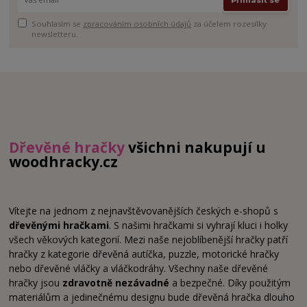
Přihlásit se
Souhlasím se
zpracováním osobních údajů
za účelem rozesílky
newsletteru.
Dřevěné hračky
všichni nakupují u
woodhracky.cz
Vítejte na jednom z nejnavštěvovanějších českých e-shopů s
dřevěnými hračkami
. S našimi hračkami si vyhrají kluci i holky
všech věkových kategorií. Mezi naše nejoblíbenější hračky patří
hračky z kategorie dřevěná autíčka, puzzle, motorické hračky
nebo dřevěné vláčky a vláčkodráhy. Všechny naše dřevěné
hračky jsou
zdravotně nezávadné
a bezpečné. Díky použitým
materiálům a jedinečnému designu bude dřevěná hračka dlouho