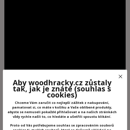
Aby woodhracky.cz zůstaly
tak, jak je znáte
(souhlas s
cookies)
Chceme Vám zaručit co nejlepší zážitek z nakupování,
pamatovat si, co máte v košíku a Vaše oblíbené produkty,
abyste se nemuseli pokaždé přihlašovat a na našich stránkách
vždy rychle našli to, co hledáte a ušetřili spoustu klikání.
Proto od Vás potřebujeme souhlas se zpracováním souborů
cookies tj. malých souborů, které se dočasně ukládají na