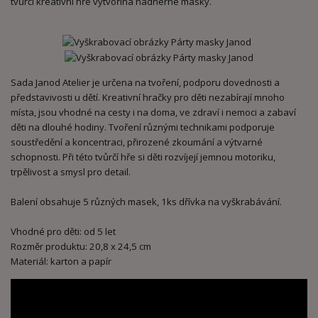
tvůrčí kreativní hře vytvoříná nádherné masky.
Sada Janod Atelier je určena na tvoření, podporu dovednosti a
představivosti u dětí. Kreativní hračky pro děti nezabírají mnoho
místa, jsou vhodné na cesty i na doma, ve zdraví i nemoci a zabaví
děti na dlouhé hodiny. Tvoření různými technikami podporuje
soustředění a koncentraci, přirozené zkoumání a výtvarné
schopnosti. Při této tvůrčí hře si děti rozvíjejí jemnou motoriku,
trpělivost a smysl pro detail.
Balení obsahuje 5 různých masek, 1ks dřívka na vyškrabávání.
Vhodné pro děti: od 5 let
Rozměr produktu: 20,8 x 24,5 cm
Materiál: karton a papír