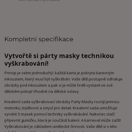
Kompletní specifikace
Vytvořtě si párty masky technikou
vyškrabování!
Princip je velmi jednoduchý: každá karta je pokryta barevným
inkoustem, který musí být vyškrábán. Vaše dítě postupně odhaluje
obrázky pod inkoustem a pak si je může hrdě vystavit ve své
dětském pokoji! Vhodné na dětské oslavy.
Kreativní sada vyškrabovací obrázky Party Masky rozvíjí jemnou
motoriku, trpělivost a smysl pro detail. Kreativní sada umožňuje
vyrobit 5 masek pomocí techniky vyškrabávání. Nakonec stačí
připevnit gumičku, která je součástí balení. A karneval může začít!
Vyškrabování je základem umělecké činnosti. Vaše dítě si v této