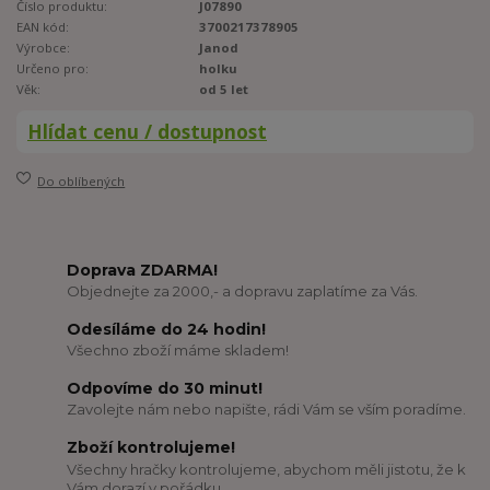
Číslo produktu:
J07890
EAN kód:
3700217378905
Výrobce:
Janod
Určeno pro:
holku
Věk:
od 5 let
Hlídat cenu / dostupnost
Do oblíbených
Doprava ZDARMA!
Objednejte za 2000,- a dopravu zaplatíme za Vás.
Odesíláme do 24 hodin!
Všechno zboží máme skladem!
Odpovíme do 30 minut!
Zavolejte nám nebo napište, rádi Vám se vším poradíme.
Zboží kontrolujeme!
Všechny hračky kontrolujeme, abychom měli jistotu, že k
Vám dorazí v pořádku.