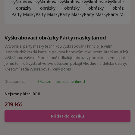
Vyškrabovací obrázky Párty masky Janod
Vytvořtě si párty masky technikou vyškrabování! Princip je velmi
jednoduchý: každá karta je pokryta barevným inkoustem, který musí být
vyškrábán. Vaše dítě postupně odhaluje obrázky pod inkoustem a pak si
je může hrdě vystavit ve své dětském pokoji! Vhodné na dětské oslavy.
Kreativní sada vyškrabova...
celý popis
Dostupnost
Skladem - odesíláme ihned
Nejsme plátci DPH
219 Kč
Přidat do košíku