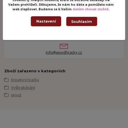
Vašem prohlížeči. Děkujeme, že nám ho dáte a pomůžete nám
web zlepšovat. Budeme se k Vašim
datům chovat slušně
.
Potřebujete poradit?
Nastavení
Souhlasím
+420 605 062 233
(Po-Ne, 8-21 hod.)
info@woodhracky.cz
Zboží zařazeno v kategoriích
Kreativní hračky
Vyškrabávání
Janod