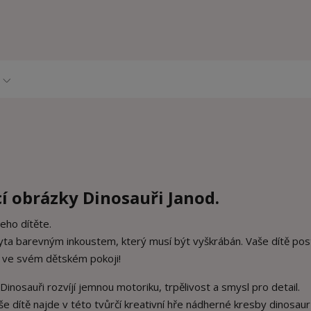
í obrázky Dinosauři Janod.
šeho dítěte.
kryta barevným inkoustem, který musí být vyškrábán. Vaše dítě po
t ve svém dětském pokoji!
inosauři rozvíjí jemnou motoriku, trpělivost a smysl pro detail.
e dítě najde v této tvůrčí kreativní hře nádherné kresby dinosaur