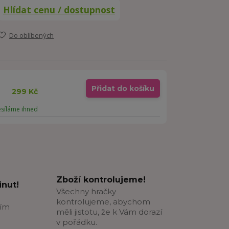
Hlídat cenu / dostupnost
Do oblíbených
Přidat do košíku
299 Kč
esíláme ihned
Zboží kontrolujeme!
nut!
Všechny hračky
kontrolujeme, abychom
ším
měli jistotu, že k Vám dorazí
v pořádku.