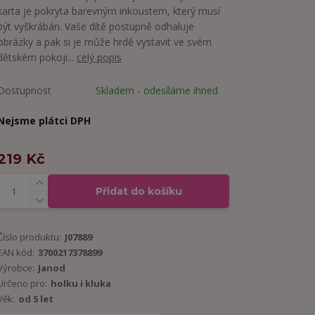
karta je pokryta barevným inkoustem, který musí
být vyškrábán. Vaše dítě postupně odhaluje
obrázky a pak si je může hrdě vystavit ve svém
dětském pokoji...
celý popis
Dostupnost
Skladem - odesíláme ihned
Nejsme plátci DPH
219 Kč
Přidat do košíku
Číslo produktu:
J07889
EAN kód:
3700217378899
Výrobce:
Janod
Určeno pro:
holku i kluka
Věk:
od 5 let