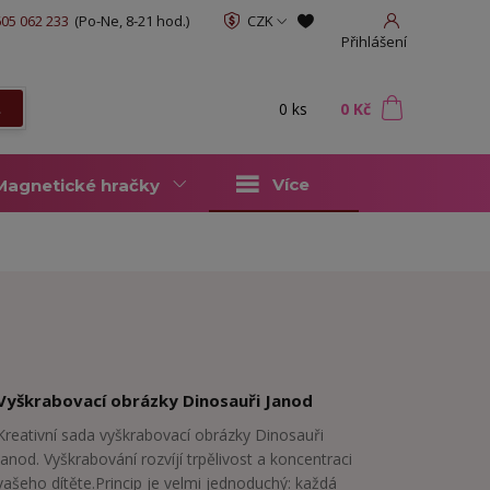
05 062 233
(Po-Ne, 8-21 hod.)
CZK
Přihlášení
0
ks
za
0 Kč
t
Více
Magnetické hračky
Vyškrabovací obrázky Dinosauři Janod
Kreativní sada vyškrabovací obrázky Dinosauři
Janod. Vyškrabování rozvíjí trpělivost a koncentraci
vašeho dítěte.Princip je velmi jednoduchý: každá