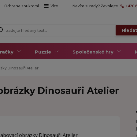
Ochrana soukromí
Více
Nevíte si rady? Zavolejte
+420 6
Hleda
račky
Puzzle
Společenské hry
ky Dinosauři Atelier
brázky Dinosauři Atelier