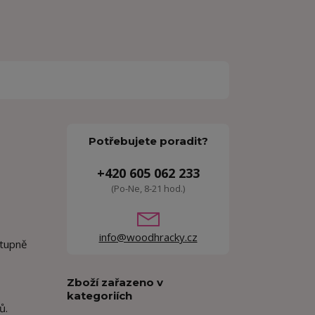
Potřebujete poradit?
+420 605 062 233
(Po-Ne, 8-21 hod.)
info@woodhracky.cz
stupně
Zboží zařazeno v
kategoriích
ů.