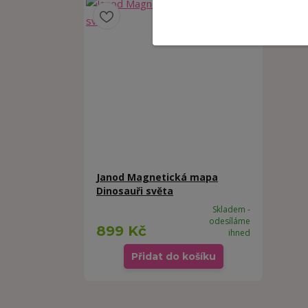
Janod Magnetická mapa
Dinosauři světa
Skladem -
odesíláme
899 Kč
ihned
Přidat do košíku