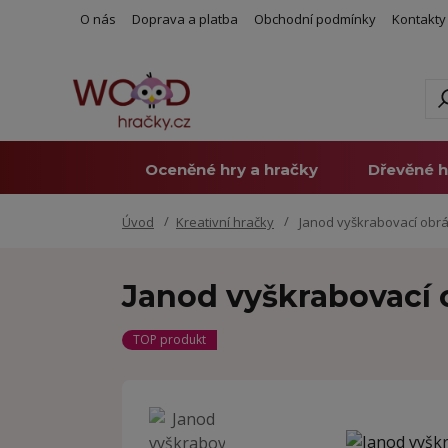
O nás
Doprava a platba
Obchodní podmínky
Kontakty
Oceněné hry a hračky
Dřevěné h
Úvod
Kreativní hračky
Janod vyškrabovací obráz
Janod vyškrabovací o
TOP produkt