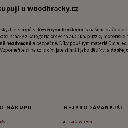
kupují u
woodhracky.cz
českých e-shopů s
dřevěnými hračkami
. S našimi hračkami s
patří hračky z kategorie dřevěná autíčka, puzzle, motorické
tně nezávadné
a bezpečné. Díky použitým materiálům a je
pomeňte si na to, s čím jste si hráli jako děti Vy, a
dopřejt
 O NÁKUPU
NEJPRODÁVANĚJŠÍ
nás
Zvukostrom