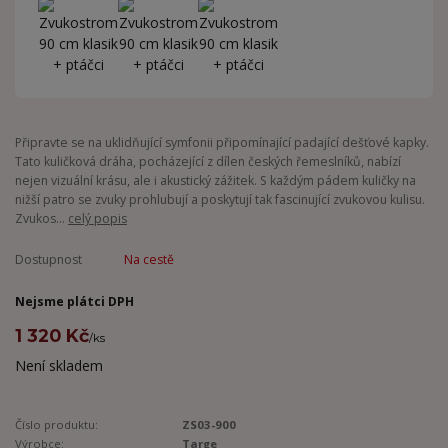
Připravte se na uklidňující symfonii připomínající padající dešťové kapky.
Tato kuličková dráha, pocházející z dílen českých řemeslníků, nabízí
nejen vizuální krásu, ale i akustický zážitek. S každým pádem kuličky na
nižší patro se zvuky prohlubují a poskytují tak fascinující zvukovou kulisu.
Zvukos...
celý popis
Dostupnost
Na cestě
Nejsme plátci DPH
1 320 Kč
/
ks
Není skladem
Číslo produktu:
ZS03-900
Výrobce:
Targe