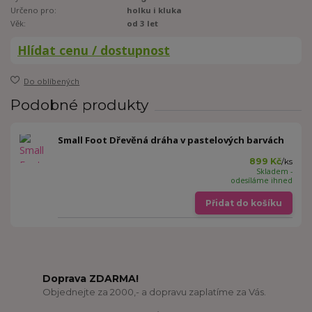
Určeno pro:
holku i kluka
Věk:
od 3 let
Hlídat cenu / dostupnost
Do oblíbených
Podobné produkty
Small Foot Dřevěná dráha v pastelových barvách
899 Kč
/
ks
Skladem -
odesíláme ihned
Přidat do košíku
Doprava ZDARMA!
Objednejte za 2000,- a dopravu zaplatíme za Vás.