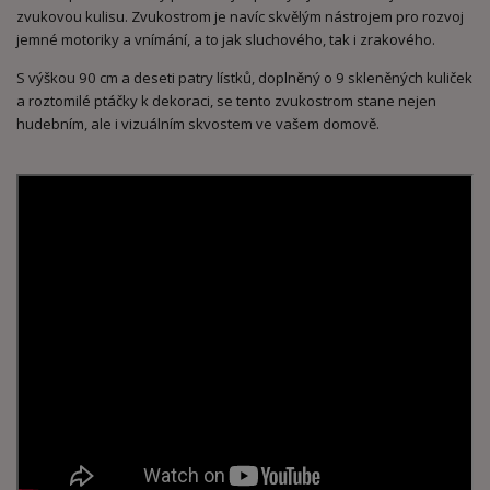
zvukovou kulisu. Zvukostrom je navíc skvělým nástrojem pro rozvoj
jemné motoriky a vnímání, a to jak sluchového, tak i zrakového.
S výškou 90 cm a deseti patry lístků, doplněný o 9 skleněných kuliček
a roztomilé ptáčky k dekoraci, se tento zvukostrom stane nejen
hudebním, ale i vizuálním skvostem ve vašem domově.