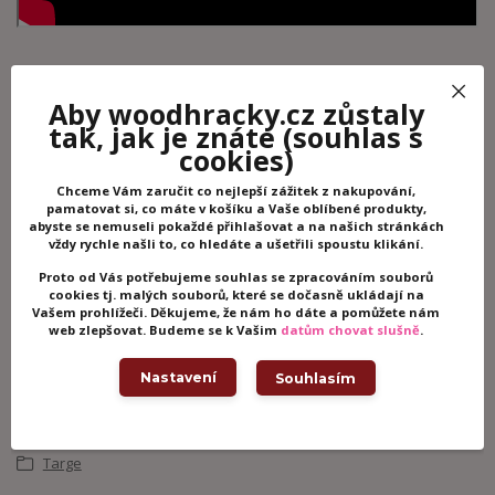
Aby woodhracky.cz zůstaly
tak, jak je znáte
(souhlas s
Potřebujete poradit?
cookies)
+420 605 062 233
Chceme Vám zaručit co nejlepší zážitek z nakupování,
(Po-Ne, 8-21 hod.)
pamatovat si, co máte v košíku a Vaše oblíbené produkty,
abyste se nemuseli pokaždé přihlašovat a na našich stránkách
vždy rychle našli to, co hledáte a ušetřili spoustu klikání.
info@woodhracky.cz
Proto od Vás potřebujeme souhlas se zpracováním souborů
cookies tj. malých souborů, které se dočasně ukládají na
Vašem prohlížeči. Děkujeme, že nám ho dáte a pomůžete nám
web zlepšovat. Budeme se k Vašim
datům chovat slušně
.
Zboží zařazeno v kategoriích
Dřevěné hračky
Nastavení
Souhlasím
Dřevěné hračky pro nejmenší
Motorické hračky
Targe