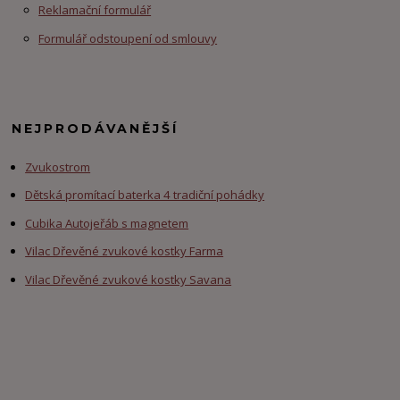
Reklamační formulář
Formulář odstoupení od smlouvy
NEJPRODÁVANĚJŠÍ
Zvukostrom
Dětská promítací baterka 4 tradiční pohádky
Cubika Autojeřáb s magnetem
Vilac Dřevěné zvukové kostky Farma
Vilac Dřevěné zvukové kostky Savana