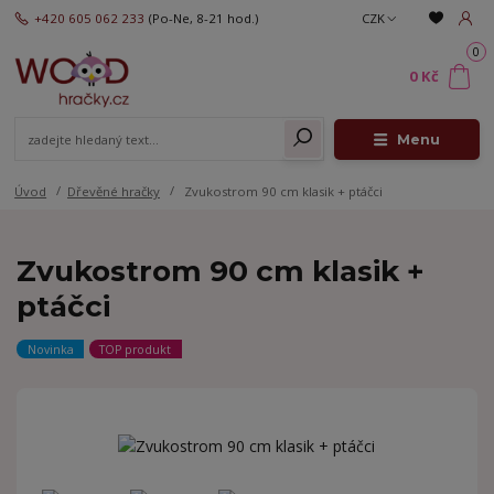
+420 605 062 233
(Po-Ne, 8-21 hod.)
CZK
0
0 Kč
Menu
Úvod
Dřevěné hračky
Zvukostrom 90 cm klasik + ptáčci
Zvukostrom 90 cm klasik +
ptáčci
Novinka
TOP produkt