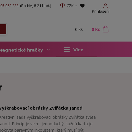
05 062 233
(Po-Ne, 8-21 hod.)
CZK
Přihlášení
0
ks
za
0 Kč
t
Více
Magnetické hračky
r
Vyškrabovací obrázky Zvířátka Janod
Kreativní sada vyškrabovací obrázky Zvířátka světa
Janod. Princip je velmi jednoduchý: každá karta je
pokryta barevným inkoustem, který musí být