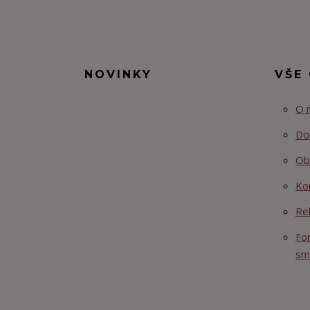
NOVINKY
VŠE
O 
Do
Ob
Ko
Re
Fo
sm