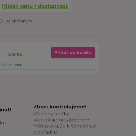
Hlídat cenu / dostupnost
Do oblíbených
Přidat do košíku
219 Kč
esíláme ihned
Zboží kontrolujeme!
nut!
Všechny hračky
kontrolujeme, abychom
ším
měli jistotu, že k Vám dorazí
v pořádku.