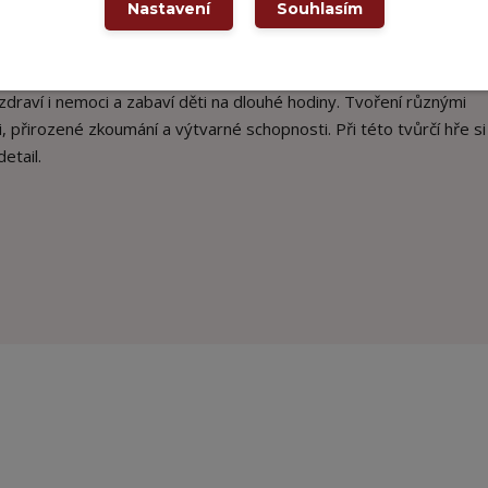
Nastavení
Souhlasím
u dovednosti a představivosti u dětí. Kreativní hračky pro děti ne
draví i nemoci a zabaví děti na dlouhé hodiny. Tvoření různými
 přirozené zkoumání a výtvarné schopnosti. Při této tvůrčí hře si
etail.