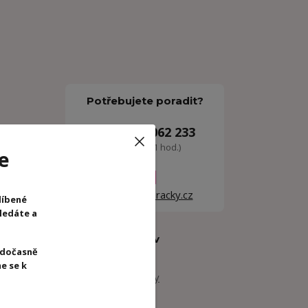
Potřebujete poradit?
+420 605 062 233
(Po-Ne, 8-21 hod.)
e
stupně
info@woodhracky.cz
líbené
hledáte a
ířátek z
Zboží zařazeno v
 dočasně
kategoriích
e se k
Kreativní hračky
Vyškrabávání