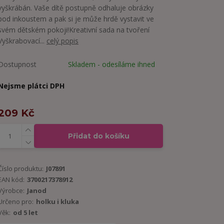
vyškrábán. Vaše dítě postupně odhaluje obrázky
pod inkoustem a pak si je může hrdě vystavit ve
svém dětském pokoji!Kreativní sada na tvoření
Vyškrabovací...
celý popis
Dostupnost
Skladem - odesíláme ihned
Nejsme plátci DPH
209 Kč
Přidat do košíku
Číslo produktu:
J07891
EAN kód:
3700217378912
Výrobce:
Janod
Určeno pro:
holku i kluka
Věk:
od 5 let