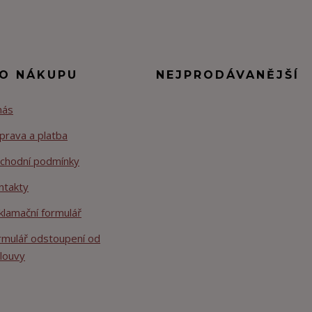
 O NÁKUPU
NEJPRODÁVANĚJŠÍ
nás
prava a platba
chodní podmínky
ntakty
klamační formulář
rmulář odstoupení od
louvy