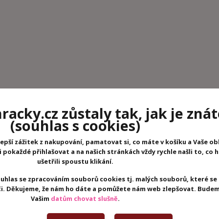
acky.cz zůstaly tak, jak je znát
í obrázky Zvířátka světa Janod.
(souhlas s cookies)
kryta barevným inkoustem, který musí být vyškrábán. Vaše dítě po
epší zážitek z nakupování, pamatovat si, co máte v košíku a Vaše ob
že hrdě vystavit ve svém dětském pokoji!
pokaždé přihlašovat a na našich stránkách vždy rychle našli to, co 
Zvířátka světa rozvíjí jemnou motoriku, trpělivost a smysl pro
ušetřili spoustu klikání.
ti. Vaše dítě najde v této tvůrčí kreativní hře nádherné kresby zv
uhlas se zpracováním souborů cookies tj. malých souborů, které se
eči. Děkujeme, že nám ho dáte a pomůžete nám web zlepšovat. Budem
šeho dítěte.
Vašim
datům chovat slušně
.
řívka na vyškrabávání.