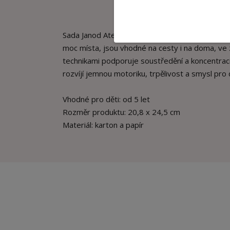
Sada Janod Atelier je určena pro tvoření, podpor
moc místa, jsou vhodné na cesty i na doma, ve z
technikami podporuje soustředění a koncentraci,
rozvíjí jemnou motoriku, trpělivost a smysl pro d
Vhodné pro děti: od 5 let
Rozměr produktu: 20,8 x 24,5 cm
Materiál: karton a papír