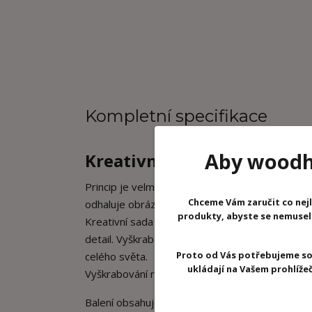
Kompletní specifikace
Aby woodhr
Kreativní sada vyškrabovac
Princip je velmi jednoduchý: každá karta je po
Chceme Vám zaručit co nejl
odhaluje obrázky pod inkoustem a pak si je mů
produkty, abyste se nemuseli 
Kreativní sada na tvoření Vyškrabovací obrázky 
detail. Vyškrabování je základem umělecké činnos
Proto od Vás potřebujeme so
celého světa.
ukládají na Vašem prohlíž
Vyškrabování rozvíjí trpělivost a koncentraci Va
Balení obsahuje 5 karet různých zvířátek, 1ks d