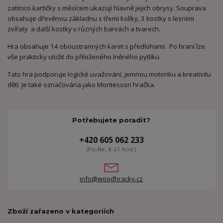
zatímco kartičky s měsícem ukazují hlavně jejich obrysy. Souprava
obsahuje dřevěnou základnu s třemi kolíky, 3 kostky s lesními
zvířaty a další kostky v různých barvách a tvarech.
Hra obsahuje 14 oboustranných karet s předlohami. Po hraní lze
vše prakticky uložit do přiloženého lněného pytlíku.
Tato hra podporuje logické uvažování, jemnou motoriku a kreativitu
dětí. Je také označována jako Montessori hračka.
Potřebujete poradit?
+420 605 062 233
(Po-Ne, 8-21 hod.)
info@woodhracky.cz
Zboží zařazeno v kategoriích