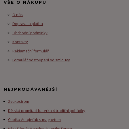
VŠE O NÁKUPU
O nás
Doprava a platba
Obchodní podmínky
Kontakty
Reklamační formulář
Formulář odstoupení od smlouvy
NEJPRODÁVANĚJŠÍ
Zvukostrom
Dětská promítací baterka 4 tradiční pohádky
Cubika Autojeřáb s magnetem
Vilac Dřevěné zvukové kostky Farma