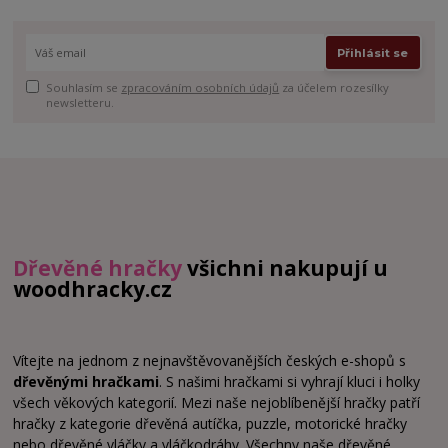
Přihlásit se
Souhlasím se
zpracováním osobních údajů
za účelem rozesílky
newsletteru.
Dřevěné hračky
všichni nakupují u
woodhracky.cz
Vítejte na jednom z nejnavštěvovanějších českých e-shopů s
dřevěnými hračkami
. S našimi hračkami si vyhrají kluci i holky
všech věkových kategorií. Mezi naše nejoblíbenější hračky patří
hračky z kategorie dřevěná autíčka, puzzle, motorické hračky
nebo dřevěné vláčky a vláčkodráhy. Všechny naše dřevěné