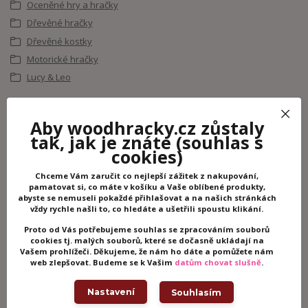
Oceněné hry a hračky
Dřevěné hračky
Dřevěné kostky
Motorické hračky
Lucy & Leo
Související zboží
3
Aby woodhracky.cz zůstaly
tak, jak je znáte
(souhlas s
cookies)
Chceme Vám zaručit co nejlepší zážitek z nakupování,
pamatovat si, co máte v košíku a Vaše oblíbené produkty,
abyste se nemuseli pokaždé přihlašovat a na našich stránkách
vždy rychle našli to, co hledáte a ušetřili spoustu klikání.
Proto od Vás potřebujeme souhlas se zpracováním souborů
cookies tj. malých souborů, které se dočasně ukládají na
Vašem prohlížeči. Děkujeme, že nám ho dáte a pomůžete nám
web zlepšovat. Budeme se k Vašim
datům chovat slušně
.
Nastavení
Souhlasím
Lucy & Leo Chytání housenek –
Lucy & Leo Z