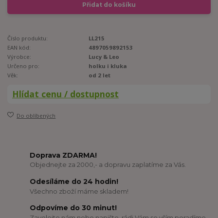
Přidat do košíku
Číslo produktu:
LL215
EAN kód:
4897059892153
Výrobce:
Lucy & Leo
Určeno pro:
holku i kluka
Věk:
od 2 let
Hlídat cenu / dostupnost
Do oblíbených
Doprava ZDARMA!
Objednejte za 2000,- a dopravu zaplatíme za Vás.
Odesíláme do 24 hodin!
Všechno zboží máme skladem!
Odpovíme do 30 minut!
Zavolejte nám nebo napište, rádi Vám se vším poradíme.