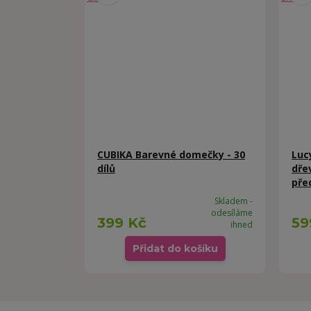
CUBIKA Barevné domečky - 30
Luc
dílů
dře
pře
Skladem -
odesíláme
399 Kč
59
ihned
Přidat do košíku