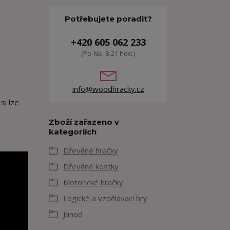
Potřebujete poradit?
+420 605 062 233
(Po-Ne, 8-21 hod.)
info@woodhracky.cz
si lze
Zboží zařazeno v
kategoriích
Dřevěné hračky
Dřevěné kostky
Motorické hračky
Logické a vzdělávací hry
Janod