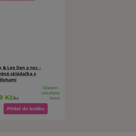
y & Leo Den a noc -
věná skládačka s
dlohami
Skladem -
odesíláme
9 Kč
/
ks
ihned
Přidat do košíku