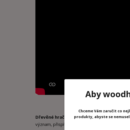
Aby woodhr
Chceme Vám zaručit co nejl
produkty, abyste se nemuseli 
Dřevěné hračky
jsou dnes ve světě velmi popu
význam, přispívají k
mentálnímu a fyzickému 