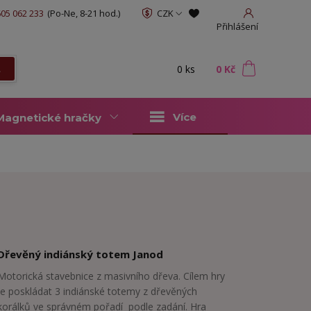
05 062 233
(Po-Ne, 8-21 hod.)
CZK
Přihlášení
0
ks
za
0 Kč
t
Více
Magnetické hračky
Dřevěný indiánský totem Janod
Motorická stavebnice z masivního dřeva. Cílem hry
je poskládat 3 indiánské totemy z dřevěných
korálků ve správném pořadí podle zadání. Hra