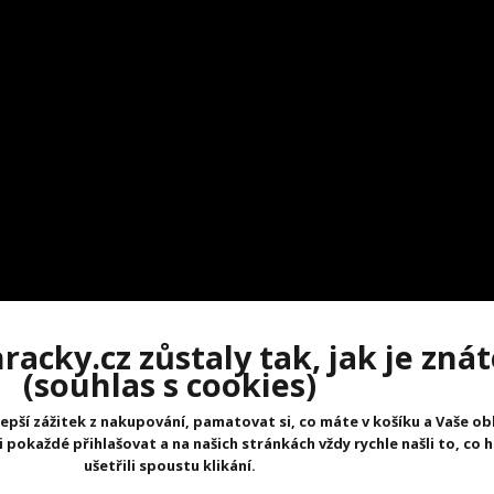
acky.cz zůstaly tak, jak je znát
(souhlas s cookies)
epší zážitek z nakupování, pamatovat si, co máte v košíku a Vaše ob
pokaždé přihlašovat a na našich stránkách vždy rychle našli to, co 
lární a to ne nadarmo. Všechny dřevěné hračky Janod mají jistý vz
ušetřili spoustu klikání.
rozvoji
dítěte. Manipulací s dřevěnými hračkami se rozvíjí
jemná 