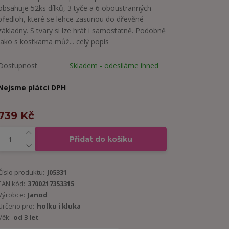
obsahuje 52ks dílků, 3 tyče a 6 oboustranných
předloh, které se lehce zasunou do dřevěné
základny. S tvary si lze hrát i samostatně. Podobně
jako s kostkama můž...
celý popis
Dostupnost
Skladem - odesíláme ihned
Nejsme plátci DPH
739 Kč
Přidat do košíku
Číslo produktu:
J05331
EAN kód:
3700217353315
Výrobce:
Janod
Určeno pro:
holku i kluka
Věk:
od 3 let