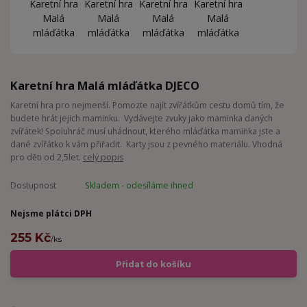
Karetní hra Malá mláďátka DJECO
Karetní hra pro nejmenší. Pomozte najít zvířátkům cestu domů tím, že
budete hrát jejich maminku. Vydávejte zvuky jako maminka daných
zvířátek! Spoluhráč musí uhádnout, kterého mláďátka maminka jste a
dané zvířátko k vám přiřadit. Karty jsou z pevného materiálu. Vhodná
pro děti od 2,5let.
celý popis
Dostupnost
Skladem - odesíláme ihned
Nejsme plátci DPH
255 Kč
/
ks
Přidat do košíku