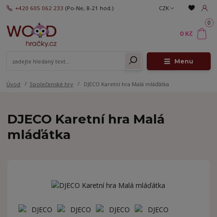
+420 605 062 233
(Po-Ne, 8-21 hod.)
CZK
0
0 Kč
Menu
Úvod
Společenské hry
DJECO Karetní hra Malá mláďátka
DJECO Karetní hra Malá
mláďátka