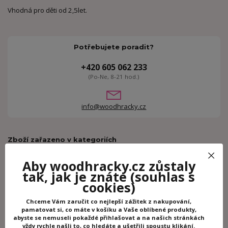
Vhodná pro děti od 2,5let.
Potřebujete poradit?
+420 605 062 233
(Po-Ne, 8-21 hod.)
info@woodhracky.cz
Zboží zařazeno v kategoriích
Společenské hry
Aby woodhracky.cz zůstaly
Logické a vzdělávací hry
tak, jak je znáte
(souhlas s
Karetní hry
cookies)
Djeco
Chceme Vám zaručit co nejlepší zážitek z nakupování,
pamatovat si, co máte v košíku a Vaše oblíbené produkty,
abyste se nemuseli pokaždé přihlašovat a na našich stránkách
Ke stažení
vždy rychle našli to, co hledáte a ušetřili spoustu klikání.