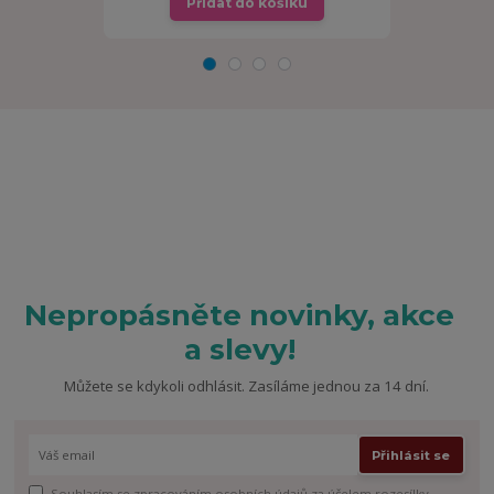
Přidat do košíku
Př
Nepropásněte novinky, akce
a slevy!
Můžete se kdykoli odhlásit. Zasíláme jednou za 14 dní.
Přihlásit se
Souhlasím se
zpracováním osobních údajů
za účelem rozesílky