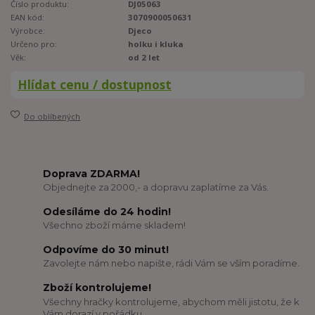
Číslo produktu:
DJ05063
EAN kód:
3070900050631
Výrobce:
Djeco
Určeno pro:
holku i kluka
Věk:
od 2 let
Hlídat cenu / dostupnost
Do oblíbených
Doprava ZDARMA!
Objednejte za 2000,- a dopravu zaplatíme za Vás.
Odesíláme do 24 hodin!
Všechno zboží máme skladem!
Odpovíme do 30 minut!
Zavolejte nám nebo napište, rádi Vám se vším poradíme.
Zboží kontrolujeme!
Všechny hračky kontrolujeme, abychom měli jistotu, že k
Vám dorazí v pořádku.