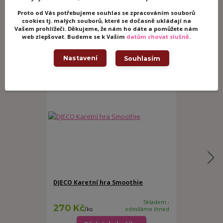
Proto od Vás potřebujeme souhlas se zpracováním souborů
Návod
cookies tj. malých souborů, které se dočasně ukládají na
Vašem prohlížeči. Děkujeme, že nám ho dáte a pomůžete nám
web zlepšovat. Budeme se k Vašim
datům chovat slušně
.
Související zboží
4
Nastavení
Souhlasím
DJECO Karetní hra Smoothie
DJECO Karet
junior
Skladem -
270 Kč
230 Kč
/
ks
odesíláme ihned
/
ks