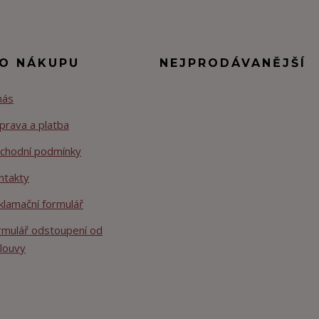
 O NÁKUPU
NEJPRODÁVANĚJŠÍ
nás
prava a platba
chodní podmínky
ntakty
klamační formulář
rmulář odstoupení od
louvy