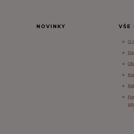
NOVINKY
VŠE
O 
Do
Ob
Ko
Re
Fo
sm