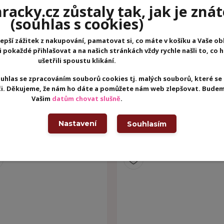
acky.cz zůstaly tak, jak je znát
(souhlas s cookies)
epší zážitek z nakupování, pamatovat si, co máte v košíku a Vaše ob
pokaždé přihlašovat a na našich stránkách vždy rychle našli to, co 
ušetřili spoustu klikání.
uhlas se zpracováním souborů cookies tj. malých souborů, které se
eči. Děkujeme, že nám ho dáte a pomůžete nám web zlepšovat. Budem
Vašim
datům chovat slušně
.
Nastavení
Souhlasím