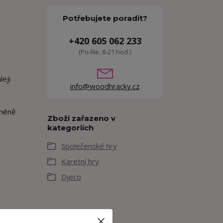
Potřebujete poradit?
+420 605 062 233
(Po-Ne, 8-21 hod.)
leji
info@woodhracky.cz
jméně
Zboží zařazeno v
kategoriích
Společenské hry
Karetní hry
Djeco