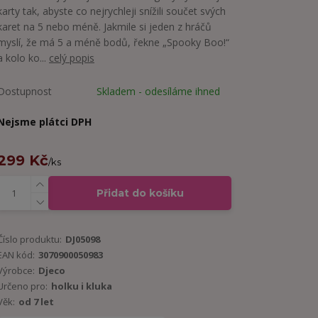
karty tak, abyste co nejrychleji snížili součet svých
karet na 5 nebo méně. Jakmile si jeden z hráčů
myslí, že má 5 a méně bodů, řekne „Spooky Boo!“
a kolo ko...
celý popis
Dostupnost
Skladem - odesíláme ihned
Nejsme plátci DPH
299 Kč
/
ks
Přidat do košíku
Číslo produktu:
DJ05098
EAN kód:
3070900050983
Výrobce:
Djeco
Určeno pro:
holku i kluka
Věk:
od 7 let