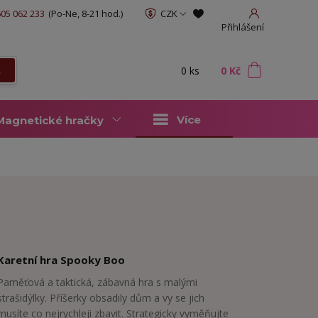
05 062 233
(Po-Ne, 8-21 hod.)
CZK
Přihlášení
0
ks
za
0 Kč
t
Více
Magnetické hračky
Karetní hra Spooky Boo
Paměťová a taktická, zábavná hra s malými
strašidýlky. Příšerky obsadily dům a vy se jich
musíte co nejrychleji zbavit. Strategicky vyměňujte