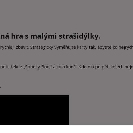
ná hra s malými strašidýlky.
rychleji zbavit. Strategicky vyměňujte karty tak, abyste co nejrych
 bodů, řekne „Spooky Boo!“ a kolo končí. Kdo má po pěti kolech ne
.