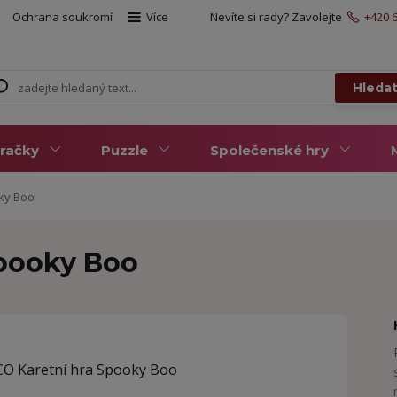
Ochrana soukromí
Více
Nevíte si rady? Zavolejte
+420 6
Hleda
račky
Puzzle
Společenské hry
ky Boo
Spooky Boo