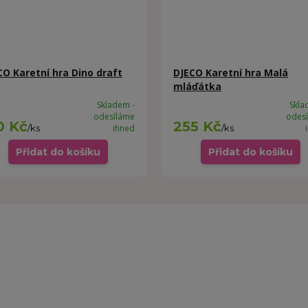
CO Karetní hra Dino draft
DJECO Karetní hra Malá
mláďátka
Skladem -
Skla
odesíláme
odes
0 Kč
255 Kč
/
ks
ihned
/
ks
Přidat do košíku
Přidat do košíku