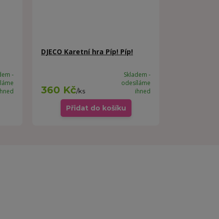
DJECO Karetní hra Píp! Píp!
dem -
Skladem -
íláme
odesíláme
360 Kč
ihned
/
ks
ihned
Přidat do košíku