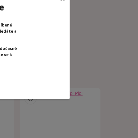
e
líbené
hledáte a
 dočasně
e se k