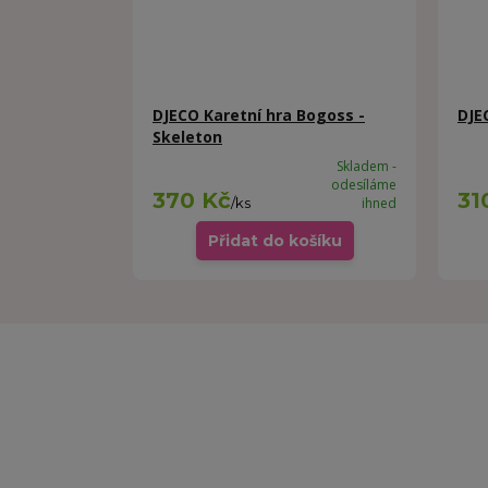
DJECO Karetní hra Bogoss -
DJE
Skeleton
Skladem -
odesíláme
370 Kč
31
/
ks
ihned
Přidat do košíku