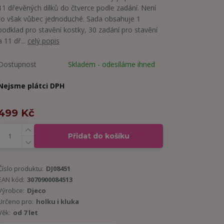
11 dřevěných dílků do čtverce podle zadání. Není
to však vůbec jednoduché. Sada obsahuje 1
podklad pro stavění kostky, 30 zadání pro stavění
a 11 dř...
celý popis
Dostupnost
Skladem - odesíláme ihned
Nejsme plátci DPH
499 Kč
Přidat do košíku
Číslo produktu:
DJ08451
EAN kód:
3070900084513
Výrobce:
Djeco
Určeno pro:
holku i kluka
Věk:
od 7 let