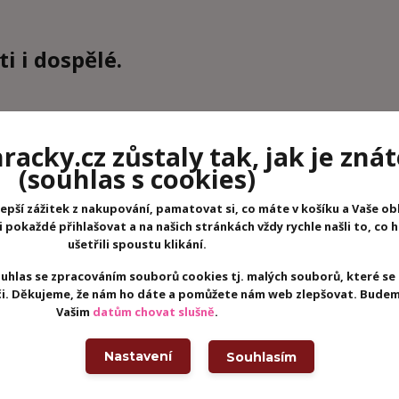
i i dospělé.
skládání. Cílem hry je poskládat 11 dřevěných dílků do čtverce p
acky.cz zůstaly tak, jak je znát
(souhlas s cookies)
zadání pro stavění a 11 dřevěných kostiček, ze kterých vytvoříte f
epší zážitek z nakupování, pamatovat si, co máte v košíku a Vaše ob
pokaždé přihlašovat a na našich stránkách vždy rychle našli to, co 
ušetřili spoustu klikání.
uhlas se zpracováním souborů cookies tj. malých souborů, které se
eči. Děkujeme, že nám ho dáte a pomůžete nám web zlepšovat. Budem
Vašim
datům chovat slušně
.
Nastavení
Souhlasím