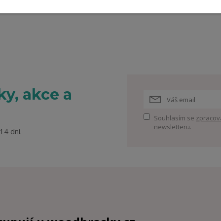
y, akce a
Souhlasím se
zpracov
newsletteru.
14 dní.