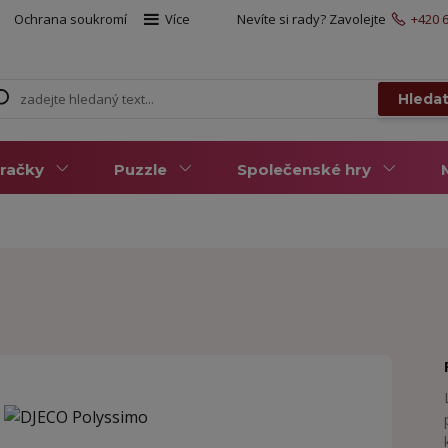
Ochrana soukromí
Více
Nevíte si rady? Zavolejte
+420 6
Hleda
račky
Puzzle
Společenské hry