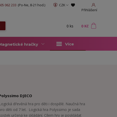
05 062 233
(Po-Ne, 8-21 hod.)
CZK
Přihlášení
0
ks
za
0 Kč
t
Více
Magnetické hračky
Polyssimo DJECO
Logická dřevěná hra pro děti i dospělé. Naučná hra
pro děti od 7 let. Logická hra Polyssimo je sada
kostek určená ke skládání. Cílem hry je poskládat