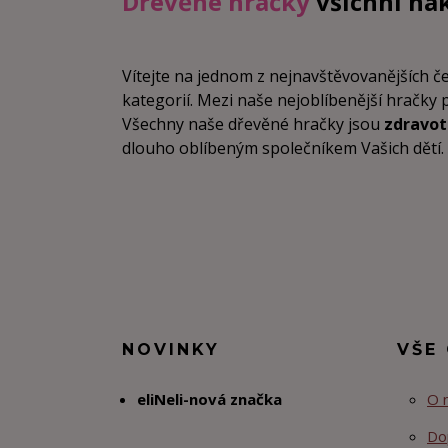
Dřevěné hračky
všichni na
Vítejte na jednom z nejnavštěvovanějších 
kategorií. Mezi naše nejoblíbenější hračky 
Všechny naše dřevěné hračky jsou
zdravo
dlouho oblíbeným společníkem Vašich dětí. Vz
NOVINKY
VŠE
eliNeli-nová značka
O 
Do