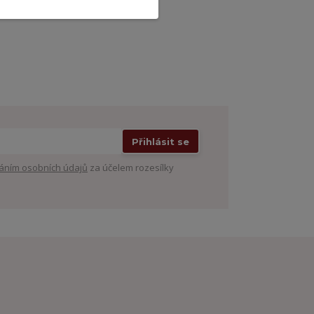
Přihlásit se
áním osobních údajů
za účelem rozesílky