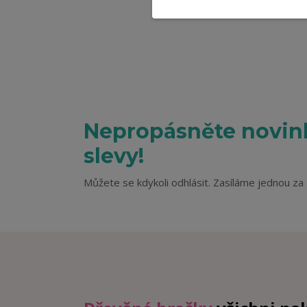
Nepropásněte novink
slevy!
Můžete se kdykoli odhlásit. Zasíláme jednou za 