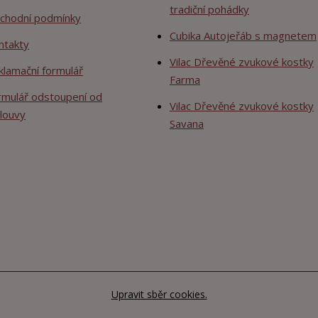
tradiční pohádky
chodní podmínky
Cubika Autojeřáb s magnetem
ntakty
Vilac Dřevěné zvukové kostky
klamační formulář
Farma
rmulář odstoupení od
Vilac Dřevěné zvukové kostky
louvy
Savana
Upravit sběr cookies.