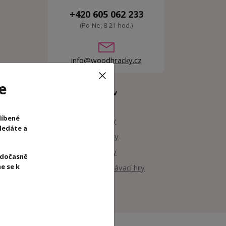
+420 605 062 233
(Po-Ne, 8-21 hod.)
info@woodhracky.cz
odle
e
Zboží zařazeno v
kategoriích
inální
líbené
Dřevěné hračky
hledáte a
Společenské hry
Dřevěné kostky
 dočasně
e se k
Logické a vzdělávací hry
Djeco