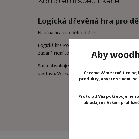
Kompletní specifikace
Logická dřevěná hra pro dět
Naučná hra pro děti od 7 let.
Logická hra Polyssimo je sada kostek určená ke 
Aby woodhr
zadání. Není to však vůbec jednoduché.
Sada obsahuje 1 podklad pro stavění kostky, 30 
Chceme Vám zaručit co nejl
sestavu. Velikost balení 21,5 x 21,5 x 3cm.
produkty, abyste se nemuseli 
Proto od Vás potřebujeme so
ukládají na Vašem prohlíž