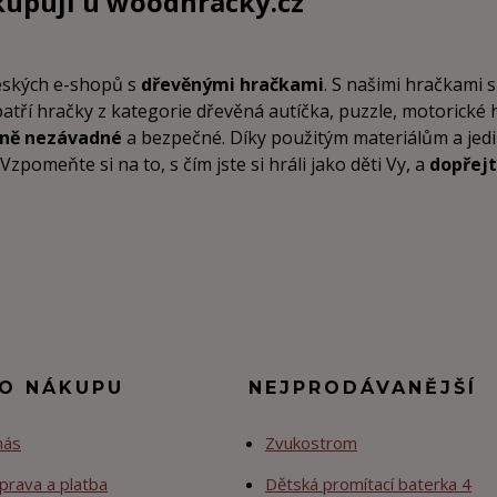
kupují u
woodhracky.cz
českých e-shopů s
dřevěnými hračkami
. S našimi hračkami s
patří hračky z kategorie dřevěná autíčka, puzzle, motorické
tně nezávadné
a bezpečné. Díky použitým materiálům a je
pomeňte si na to, s čím jste si hráli jako děti Vy, a
dopřejt
 O NÁKUPU
NEJPRODÁVANĚJŠÍ
nás
Zvukostrom
prava a platba
Dětská promítací baterka 4