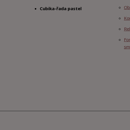
Ob
Cubika-řada pastel
Ko
Re
Fo
sm