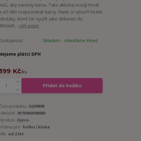
listů, aby nanesly barvu. Tato aktivita rozvíjí hmat
a učí děti rozpoznávat barvy. Navíc si vytvoří hezké
obrázky, které lze využít jako dekoraci do
dětskéh...
celý popis
Dostupnost
Skladem - odesíláme ihned
Nejsme plátci DPH
399 Kč
/
ks
Přidat do košíku
Číslo produktu:
DJ09898
EAN kód:
3070900098985
Výrobce:
Djeco
Určeno pro:
holku i kluka
Věk:
od 2 let