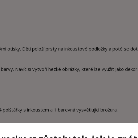
ými otisky. Děti položí prsty na inkoustové podložky a poté se do
t barvy. Navíc si vytvoří hezké obrázky, které lze využít jako dekor
4 polštářky s inkoustem a 1 barevná vysvětlující brožura.