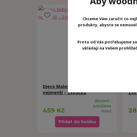
Aby woodhr
Chceme Vám zaručit co nejl
produkty, abyste se nemuseli 
Proto od Vás potřebujeme so
ukládají na Vašem prohlíž
Djeco Malování prstíky pro
DJE
nejmenší – Zvířátka
Zví
Skladem -
odesíláme
459 Kč
28
ihned
Přidat do košíku