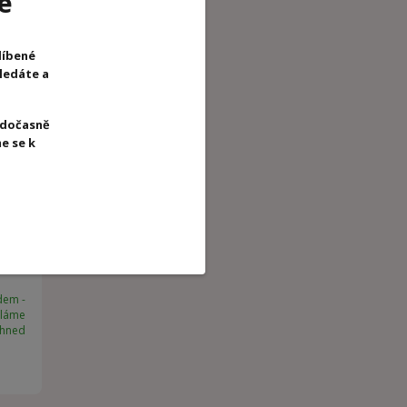
e
líbené
hledáte a
 dočasně
e se k
dem -
íláme
ihned