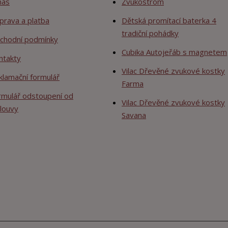
nás
Zvukostrom
prava a platba
Dětská promítací baterka 4
tradiční pohádky
chodní podmínky
Cubika Autojeřáb s magnetem
ntakty
Vilac Dřevěné zvukové kostky
klamační formulář
Farma
rmulář odstoupení od
Vilac Dřevěné zvukové kostky
louvy
Savana