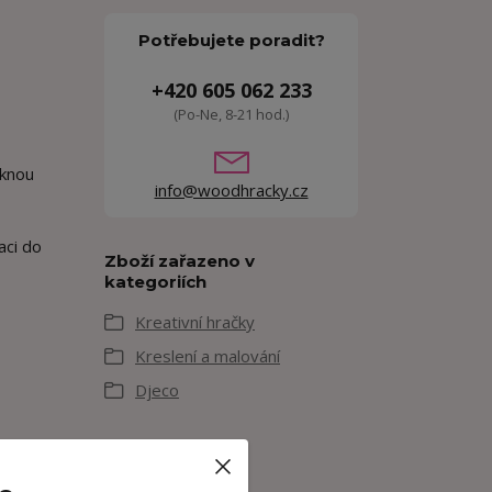
Potřebujete poradit?
+420 605 062 233
(Po-Ne, 8-21 hod.)
tknou
info@woodhracky.cz
aci do
Zboží zařazeno v
kategoriích
Kreativní hračky
Kreslení a malování
Djeco