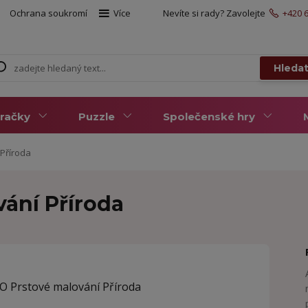
Ochrana soukromí
Více
Nevíte si rady? Zavolejte
+420 6
Hleda
račky
Puzzle
Společenské hry
Příroda
ání Příroda