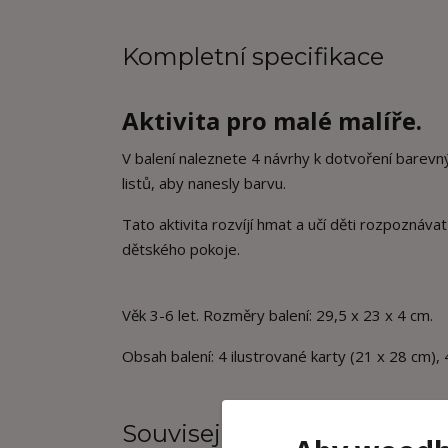
Kompletní specifikace
Aktivita pro malé malíře.
V balení naleznete 4 návrhy k dotvoření barevn
listů, aby nanesly barvu.
Tato aktivita rozvíjí hmat a učí děti rozpoznáva
dětského pokoje.
Věk 3-6 let. Rozměry balení: 29,5 x 23 x 4 cm.
Obsah balení: 4
ilustrované karty (21 x 28 cm), 
Související zboží
3