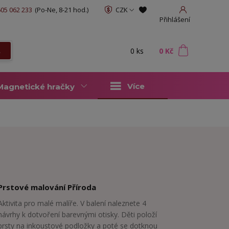
05 062 233
(Po-Ne, 8-21 hod.)
CZK
Přihlášení
0
ks
za
0 Kč
t
Více
Magnetické hračky
Prstové malování Příroda
Aktivita pro malé malíře. V balení naleznete 4
návrhy k dotvoření barevnými otisky. Děti položí
prsty na inkoustové podložky a poté se dotknou