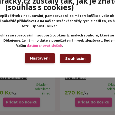
acky.cz zůstaly tak, jak je znát
(souhlas s cookies)
epší zážitek z nakupování, pamatovat si, co máte v košíku a Vaše ob
pokaždé přihlašovat a na našich stránkách vždy rychle našli to, co 
ušetřili spoustu klikání.
uhlas se zpracováním souborů cookies tj. malých souborů, které se
eči. Děkujeme, že nám ho dáte a pomůžete nám web zlepšovat. Budem
Vašim
datům chovat slušně
.
Nastavení
Souhlasím
CO Vodní omalovánky -
DJECO Vodní omalovánky -
řecí kratochvíle
Život v lese
Skladem -
Skla
odesíláme
odes
0 Kč
270 Kč
/
ks
ihned
/
ks
Přidat do košíku
Přidat do košíku