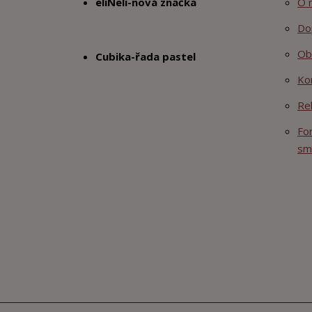
eliNeli-nová značka
O 
Do
Ob
Cubika-řada pastel
Ko
Re
Fo
sm