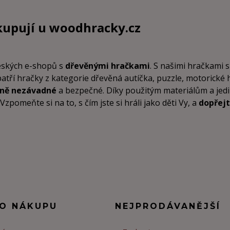
kupují u
woodhracky.cz
českých e-shopů s
dřevěnými hračkami
. S našimi hračkami s
patří hračky z kategorie dřevěná autíčka, puzzle, motorické
tně nezávadné
a bezpečné. Díky použitým materiálům a je
pomeňte si na to, s čím jste si hráli jako děti Vy, a
dopřejt
 O NÁKUPU
NEJPRODÁVANĚJŠÍ