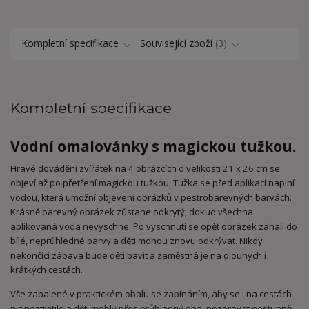
Kompletní specifikace
Související zboží
3
Kompletní specifikace
Vodní omalovánky
s magickou tužkou.
Hravé dovádění zvířátek na 4 obrázcích o velikosti 21 x 26 cm se
objeví až po přetření magickou tužkou. Tužka se před aplikací naplní
vodou, která umožní objevení obrázků v pestrobarevných barvách.
Krásně barevný obrázek zůstane odkrytý, dokud všechna
aplikovaná voda nevyschne. Po vyschnutí se opět obrázek zahalí do
bílé, neprůhledné barvy a děti mohou znovu odkrývat. Nikdy
nekončící zábava bude děti bavit a zaměstná je na dlouhých i
krátkých cestách.
Vše zabalené v praktickém obalu se zapínáním, aby se i na cestách
nic neztratilo a děti mohly přes průhledný obal pozorovat postupně