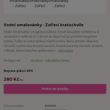
Vodní omalovánky - Zvířecí kratochvíle
Vodní omalovánky s magickou tužkou. Hravé dovádění zvířátek na 4
obrázcích o velikosti 21 x 26 cm se objeví až po přetření magickou
tužkou. Tužka se před aplikací naplní vodou, která umožní objevení
obrázků v pestrobarevných barvách. Krásně barevný obrázek zůstane
odkrytý, dokud všechna aplikovaná v...
celý popis
Dostupnost
Skladem - odesíláme ihned
Nejsme plátci DPH
280 Kč
/
ks
Přidat do košíku
Číslo produktu:
DJ09065