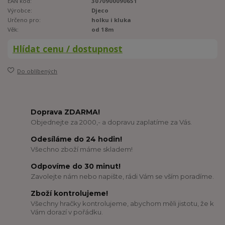
EAN kód:
3070900090651
Výrobce:
Djeco
Určeno pro:
holku i kluka
Věk:
od 18m
Hlídat cenu / dostupnost
Do oblíbených
Doprava ZDARMA!
Objednejte za 2000,- a dopravu zaplatíme za Vás.
Odesíláme do 24 hodin!
Všechno zboží máme skladem!
Odpovíme do 30 minut!
Zavolejte nám nebo napište, rádi Vám se vším poradíme.
Zboží kontrolujeme!
Všechny hračky kontrolujeme, abychom měli jistotu, že k
Vám dorazí v pořádku.