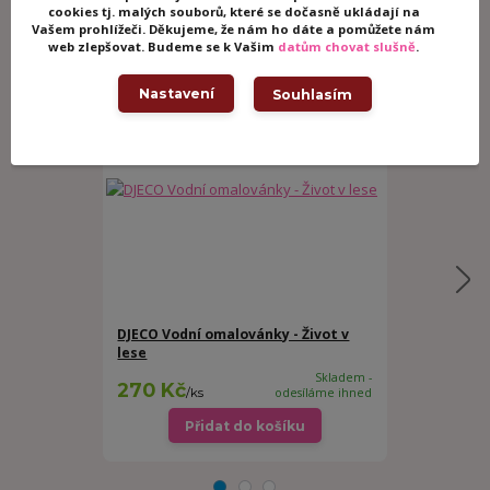
cookies tj. malých souborů, které se dočasně ukládají na
Vašem prohlížeči. Děkujeme, že nám ho dáte a pomůžete nám
Související zboží
3
web zlepšovat. Budeme se k Vašim
datům chovat slušně
.
Nastavení
Souhlasím
DJECO Vodní omalovánky - Život v
Djeco Malová
lese
nejmenší – Z
Skladem -
270 Kč
459 Kč
/
ks
odesíláme ihned
Přidat do košíku
Př