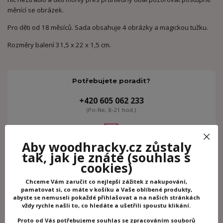
měnící se obrázek.
Pro děti od 18 měsíců. Sada obsahuje 4 obrázky a magickou tužku.
Rozměry balení 31,5 x 22 x 1,5 cm.
Potřebujete poradit?
+420 605 062 233
(Po-Ne, 8-21 hod.)
info@woodhracky.cz
Aby woodhracky.cz zůstaly
tak, jak je znáte
(souhlas s
cookies)
Zboží zařazeno v kategoriích
Chceme Vám zaručit co nejlepší zážitek z nakupování,
Kreativní hračky
pamatovat si, co máte v košíku a Vaše oblíbené produkty,
abyste se nemuseli pokaždé přihlašovat a na našich stránkách
Kreslení a malování
vždy rychle našli to, co hledáte a ušetřili spoustu klikání.
Djeco
Proto od Vás potřebujeme souhlas se zpracováním souborů