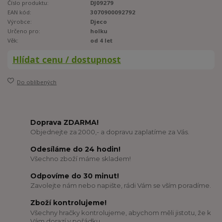
Číslo produktu:
DJ09279
EAN kód:
3070900092792
Výrobce:
Djeco
Určeno pro:
holku
Věk:
od 4 let
Hlídat cenu / dostupnost
Do oblíbených
Doprava ZDARMA!
Objednejte za 2000,- a dopravu zaplatíme za Vás.
Odesíláme do 24 hodin!
Všechno zboží máme skladem!
Odpovíme do 30 minut!
Zavolejte nám nebo napište, rádi Vám se vším poradíme.
Zboží kontrolujeme!
Všechny hračky kontrolujeme, abychom měli jistotu, že k
Vám dorazí v pořádku.