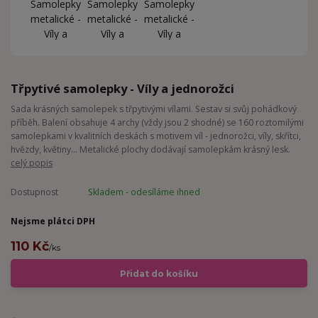
Třpytivé samolepky - Víly a jednorožci
Sada krásných samolepek s třpytivými vílami. Sestav si svůj pohádkový
příběh. Balení obsahuje 4 archy (vždy jsou 2 shodné) se 160 roztomilými
samolepkami v kvalitních deskách s motivem víl - jednorožci, víly, skřítci,
hvězdy, květiny... Metalické plochy dodávají samolepkám krásný lesk.
celý popis
Dostupnost
Skladem - odesíláme ihned
Nejsme plátci DPH
110 Kč
/
ks
Přidat do košíku