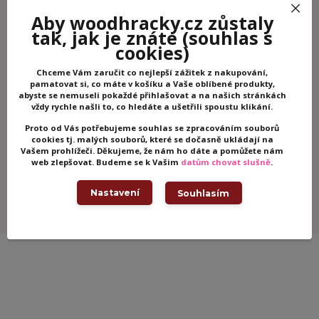
Aby woodhracky.cz zůstaly
tak, jak je znáte
(souhlas s
cookies)
Chceme Vám zaručit co nejlepší zážitek z nakupování,
pamatovat si, co máte v košíku a Vaše oblíbené produkty,
abyste se nemuseli pokaždé přihlašovat a na našich stránkách
vždy rychle našli to, co hledáte a ušetřili spoustu klikání.
DJECO Samolepky Exotický ráj
DJECO Samol
Proto od Vás potřebujeme souhlas se zpracováním souborů
Skladem -
90 Kč
90 Kč
cookies tj. malých souborů, které se dočasně ukládají na
/
ks
odesíláme ihned
/
ks
Vašem prohlížeči. Děkujeme, že nám ho dáte a pomůžete nám
web zlepšovat. Budeme se k Vašim
datům chovat slušně
.
Přidat do košíku
Př
Nastavení
Souhlasím