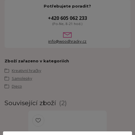
Potřebujete poradit?
+420 605 062 233
(Po-Ne, 8-21 hod.)
info@woodhracky.cz
Zboží zařazeno v kategoriích
Kreativní hračky
Samolepky
Djeco
Související zboží
2