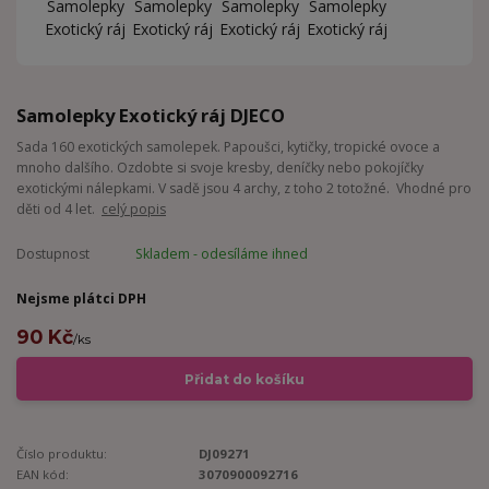
Samolepky Exotický ráj DJECO
Sada 160 exotických samolepek. Papoušci, kytičky, tropické ovoce a
mnoho dalšího. Ozdobte si svoje kresby, deníčky nebo pokojíčky
exotickými nálepkami. V sadě jsou 4 archy, z toho 2 totožné. Vhodné pro
děti od 4 let.
celý popis
Dostupnost
Skladem - odesíláme ihned
Nejsme plátci DPH
90 Kč
/
ks
Přidat do košíku
Číslo produktu:
DJ09271
EAN kód:
3070900092716