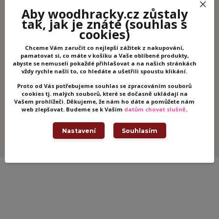
Aby woodhracky.cz zůstaly
tak, jak je znáte
(souhlas s
cookies)
Chceme Vám zaručit co nejlepší zážitek z nakupování,
pamatovat si, co máte v košíku a Vaše oblíbené produkty,
abyste se nemuseli pokaždé přihlašovat a na našich stránkách
DJECO Samolepky princezna
DJECO Samole
vždy rychle našli to, co hledáte a ušetřili spoustu klikání.
jednorožci
Proto od Vás potřebujeme souhlas se zpracováním souborů
Skladem -
90 Kč
110 Kč
cookies tj. malých souborů, které se dočasně ukládají na
/
ks
odesíláme ihned
/
ks
Vašem prohlížeči. Děkujeme, že nám ho dáte a pomůžete nám
Přidat do košíku
Př
web zlepšovat. Budeme se k Vašim
datům chovat slušně
.
Nastavení
Souhlasím