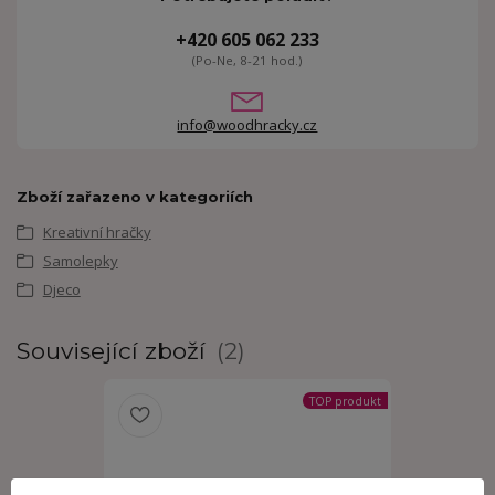
+420 605 062 233
(Po-Ne, 8-21 hod.)
info@woodhracky.cz
Zboží zařazeno v kategoriích
Kreativní hračky
Samolepky
Djeco
Související zboží
2
TOP produkt