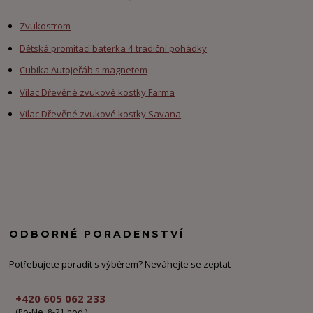
Zvukostrom
Dětská promítací baterka 4 tradiční pohádky
Cubika Autojeřáb s magnetem
Vilac Dřevěné zvukové kostky Farma
Vilac Dřevěné zvukové kostky Savana
ODBORNÉ PORADENSTVÍ
Potřebujete poradit s výběrem? Neváhejte se zeptat
+420 605 062 233
(Po-Ne, 8-21 hod.)