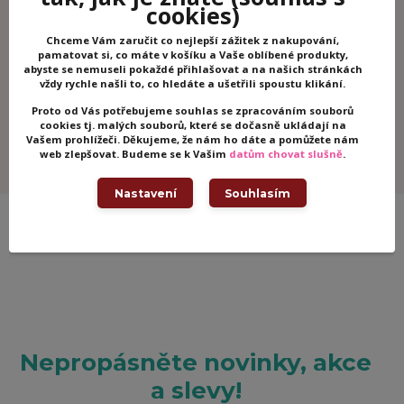
cookies)
Chceme Vám zaručit co nejlepší zážitek z nakupování,
pamatovat si, co máte v košíku a Vaše oblíbené produkty,
abyste se nemuseli pokaždé přihlašovat a na našich stránkách
DJECO Samolepky Exotický ráj
vždy rychle našli to, co hledáte a ušetřili spoustu klikání.
Skladem -
90 Kč
/
ks
odesíláme ihned
Proto od Vás potřebujeme souhlas se zpracováním souborů
cookies tj. malých souborů, které se dočasně ukládají na
Přidat do košíku
Vašem prohlížeči. Děkujeme, že nám ho dáte a pomůžete nám
web zlepšovat. Budeme se k Vašim
datům chovat slušně
.
Nastavení
Souhlasím
Nepropásněte novinky, akce
a slevy!