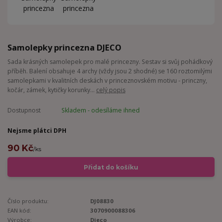
Samolepky princezna DJECO
Sada krásných samolepek pro malé princezny. Sestav si svůj pohádkový
příběh. Balení obsahuje 4 archy (vždy jsou 2 shodné) se 160 roztomilými
samolepkami v kvalitních deskách v princeznovském motivu - princzny,
kočár, zámek, kytičky korunky...
celý popis
Dostupnost
Skladem - odesíláme ihned
Nejsme plátci DPH
90 Kč
/
ks
Přidat do košíku
Číslo produktu:
DJ08830
EAN kód:
3070900088306
Výrobce:
Djeco