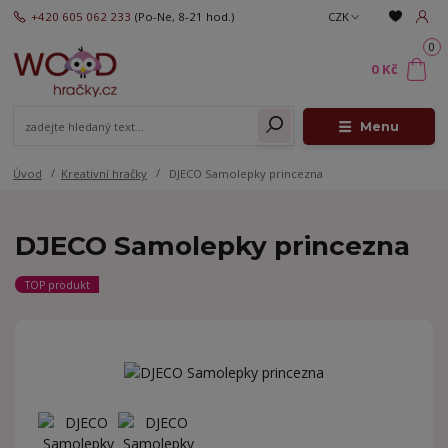
+420 605 062 233
(Po-Ne, 8-21 hod.)
CZK
0
0 Kč
Menu
Úvod
Kreativní hračky
DJECO Samolepky princezna
DJECO Samolepky princezna
TOP produkt