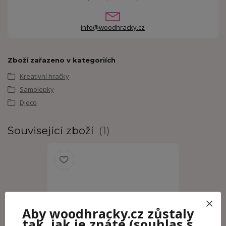
info@woodhracky.cz
Zboží zařazeno v kategoriích
Kreativní hračky
Samolepky
Djeco
Související zboží
1
Aby woodhracky.cz zůstaly
tak, jak je znáte
(souhlas s