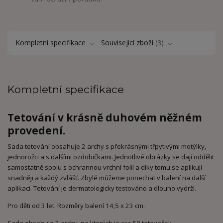
Kompletní specifikace
Související zboží
3
Kompletní specifikace
Tetování v krásně duhovém něžném
provedení.
Sada tetování obsahuje 2 archy s překrásnými třpytivými motýlky,
jednorožci a s dalšími ozdobičkami. Jednotlivé obrázky se dají oddělit
samostatně spolu s ochrannou vrchní folií a díky tomu se aplikují
snadněji a každý zvlášť. Zbylé můžeme ponechat v balení na další
aplikaci. Tetování je dermatologicky testováno a dlouho vydrží.
Pro děti od 3 let. Rozměry balení 14,5 x 23 cm.
Sada obsahuje 2 archy, na kterých je cca 50 tetovaček.