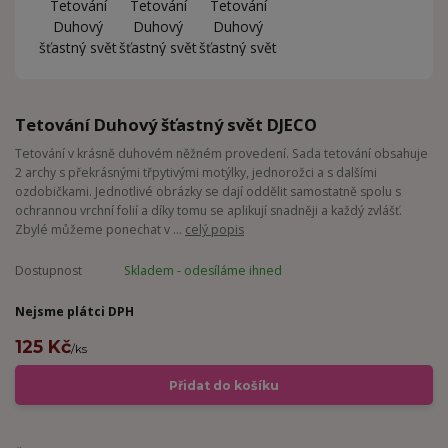
Tetování Duhový šťastný svět DJECO
Tetování v krásně duhovém něžném provedení. Sada tetování obsahuje
2 archy s překrásnými třpytivými motýlky, jednorožci a s dalšími
ozdobičkami. Jednotlivé obrázky se dají oddělit samostatně spolu s
ochrannou vrchní folií a díky tomu se aplikují snadněji a každý zvlášť.
Zbylé můžeme ponechat v ...
celý popis
Dostupnost
Skladem - odesíláme ihned
Nejsme plátci DPH
125 Kč
/
ks
Přidat do košíku