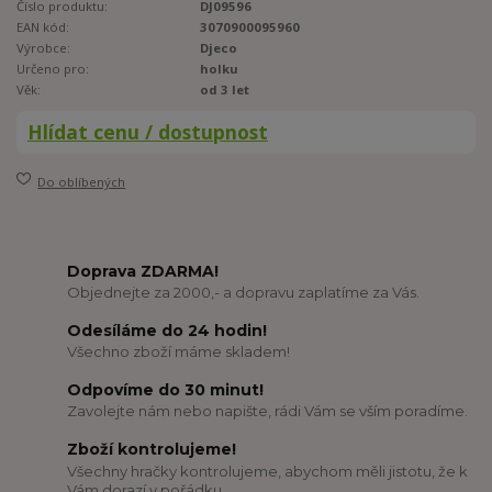
Číslo produktu:
DJ09596
EAN kód:
3070900095960
Výrobce:
Djeco
Určeno pro:
holku
Věk:
od 3 let
Hlídat cenu / dostupnost
Do oblíbených
Doprava ZDARMA!
Objednejte za 2000,- a dopravu zaplatíme za Vás.
Odesíláme do 24 hodin!
Všechno zboží máme skladem!
Odpovíme do 30 minut!
Zavolejte nám nebo napište, rádi Vám se vším poradíme.
Zboží kontrolujeme!
Všechny hračky kontrolujeme, abychom měli jistotu, že k
Vám dorazí v pořádku.