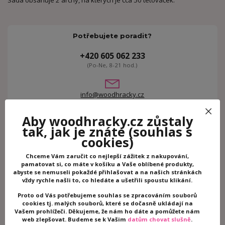
Potřebujete poradit?
+420 605 062 233
(Po-Ne, 8-21 hod.)
info@woodhracky.cz
Aby woodhracky.cz zůstaly
Zboží zařazeno v kategoriích
tak, jak je znáte
(souhlas s
cookies)
Kreativní hračky
Dětské tetování
Chceme Vám zaručit co nejlepší zážitek z nakupování,
pamatovat si, co máte v košíku a Vaše oblíbené produkty,
Djeco
abyste se nemuseli pokaždé přihlašovat a na našich stránkách
vždy rychle našli to, co hledáte a ušetřili spoustu klikání.
Související zboží
3
Proto od Vás potřebujeme souhlas se zpracováním souborů
cookies tj. malých souborů, které se dočasně ukládají na
Vašem prohlížeči. Děkujeme, že nám ho dáte a pomůžete nám
web zlepšovat. Budeme se k Vašim
datům chovat slušně
.