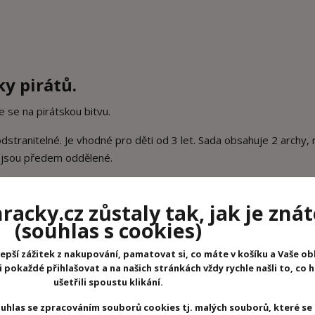
ky pirátů.
te se na pirátskou bitvu.
stranitelné. Je vhodné pro děti od 3 let. Sada obsahuje 2 archy, 
y jsou předem oddělené.
otetovat přiložte obrázek bez fólie, tetování namočte, chviličku v
eně nezklame.
acky.cz zůstaly tak, jak je znát
(souhlas s cookies)
epší zážitek z nakupování, pamatovat si, co máte v košíku a Vaše ob
pokaždé přihlašovat a na našich stránkách vždy rychle našli to, co 
ušetřili spoustu klikání.
uhlas se zpracováním souborů cookies tj. malých souborů, které se