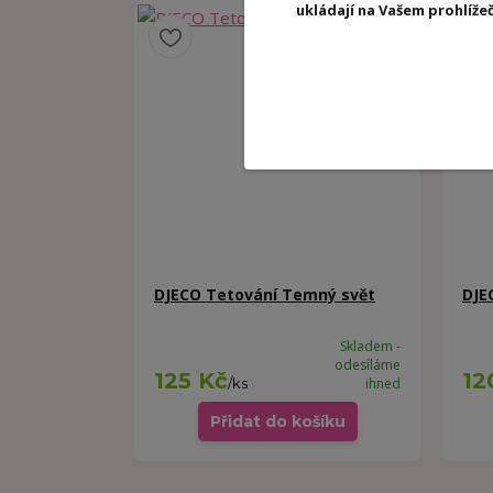
ukládají na Vašem prohlíž
DJECO Tetování Temný svět
DJE
Skladem -
odesíláme
125 Kč
12
/
ks
ihned
Přidat do košíku