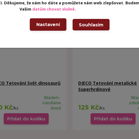
eči. Děkujeme, že nám ho dáte a pomůžete nám web zlepšovat. Budem
Vašim
datům chovat slušně
.
Nastavení
Souhlasím
CO Tetování Svět dinosaurů
DJECO Tetování metalické
Superhrdinové
Skladem -
Skla
odesíláme
odes
0 Kč
125 Kč
/
ks
ihned
/
ks
Přidat do košíku
Přidat do košíku