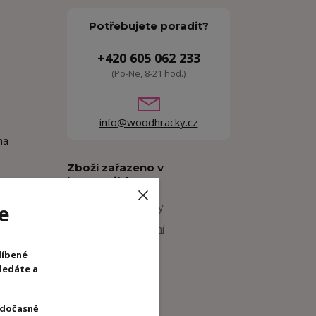
Potřebujete poradit?
+420 605 062 233
(Po-Ne, 8-21 hod.)
info@woodhracky.cz
na
Zboží zařazeno v
kategoriích
yčkejte a
e
Kreativní hračky
Dětské tetování
Djeco
líbené
hledáte a
 dočasně