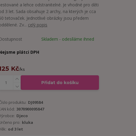
testované a lehce odstranitelné. Je vhodné pro děti
od 3 let. Sada obsahuje 2 archy, na kterých je cca
50 tetovaček. Jednotlivé obrázky jsou předem
oddělené. Zv...
celý popis
Dostupnost
Skladem - odesíláme ihned
Nejsme plátci DPH
125 Kč
/
ks
Přidat do košíku
Číslo produktu:
DJ09584
EAN kód:
3070900095847
Výrobce:
Djeco
Určeno pro:
kluka
Věk:
od 3 let