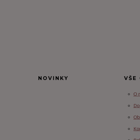
NOVINKY
VŠE
O 
Do
Ob
Ko