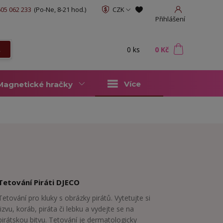
05 062 233
(Po-Ne, 8-21 hod.)
CZK
Přihlášení
0
ks
za
0 Kč
t
Více
Magnetické hračky
Tetování Piráti DJECO
Tetování pro kluky s obrázky pirátů. Vytetujte si
jizvu, koráb, piráta či lebku a vydejte se na
pirátskou bitvu. Tetování je dermatologicky