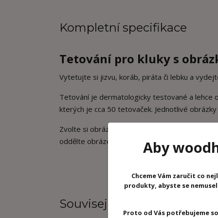
Kompletní specifikace
Tetování pro kluky s obráz
Vytetujte si jizvu, koráb, piráta či lebku a vydej
Tetování je dermatologicky testované a lehce od
kterých je cca 50 tetovaček. Jednotlivé obrázk
Zvolte si obrázek. Na část těla, kterou chcete p
oddělte obrázek od papíru. Výsledek vás zaruč
Aby woodhr
Chceme Vám zaručit co nejl
produkty, abyste se nemuseli 
Související zboží
3
Proto od Vás potřebujeme so