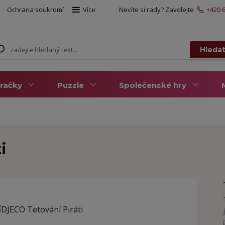
Ochrana soukromí
Více
Nevíte si rady? Zavolejte
+420 6
Hleda
račky
Puzzle
Společenské hry
i