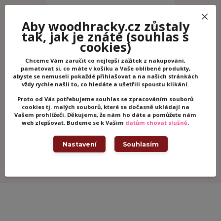
Aby woodhracky.cz zůstaly
tak, jak je znáte
(souhlas s
cookies)
Chceme Vám zaručit co nejlepší zážitek z nakupování,
pamatovat si, co máte v košíku a Vaše oblíbené produkty,
abyste se nemuseli pokaždé přihlašovat a na našich stránkách
vždy rychle našli to, co hledáte a ušetřili spoustu klikání.
DJECO Tetování Piráti
DJECO Tetov
Proto od Vás potřebujeme souhlas se zpracováním souborů
cookies tj. malých souborů, které se dočasně ukládají na
Skladem -
Vašem prohlížeči. Děkujeme, že nám ho dáte a pomůžete nám
125 Kč
120 Kč
/
ks
odesíláme ihned
/
ks
web zlepšovat. Budeme se k Vašim
datům chovat slušně
.
Přidat do košíku
Př
Nastavení
Souhlasím