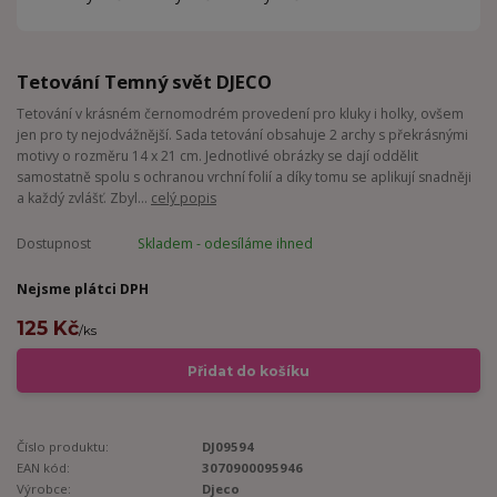
Tetování Temný svět DJECO
Tetování v krásném černomodrém provedení pro kluky i holky, ovšem
jen pro ty nejodvážnější. Sada tetování obsahuje 2 archy s překrásnými
motivy o rozměru 14 x 21 cm. Jednotlivé obrázky se dají oddělit
samostatně spolu s ochranou vrchní folií a díky tomu se aplikují snadněji
a každý zvlášť. Zbyl...
celý popis
Dostupnost
Skladem - odesíláme ihned
Nejsme plátci DPH
125 Kč
/
ks
Přidat do košíku
Číslo produktu:
DJ09594
EAN kód:
3070900095946
Výrobce:
Djeco