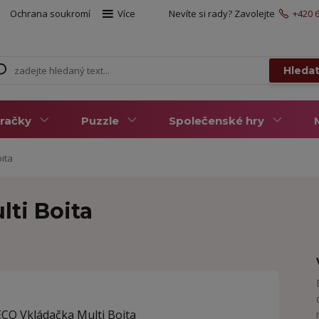
Ochrana soukromí
Více
Nevíte si rady? Zavolejte
+420 6
Hleda
račky
Puzzle
Společenské hry
ita
ti Boita