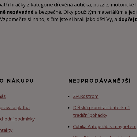
patří hračky z kategorie dřevěná autíčka, puzzle, motorické
tně nezávadné
a bezpečné. Díky použitým materiálům a je
pomeňte si na to, s čím jste si hráli jako děti Vy, a
dopřejt
 O NÁKUPU
NEJPRODÁVANĚJŠÍ
nás
Zvukostrom
prava a platba
Dětská promítací baterka 4
tradiční pohádky
chodní podmínky
Cubika Autojeřáb s magnetem
ntakty