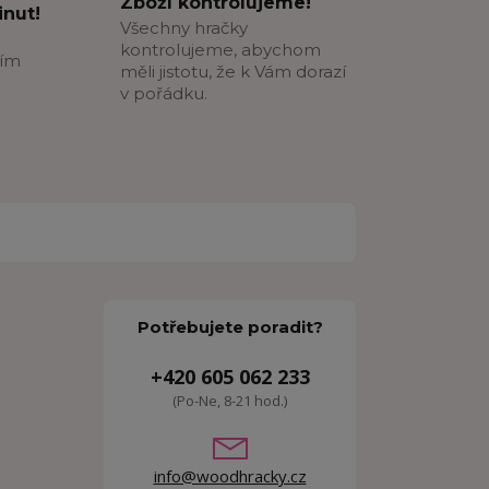
Zboží kontrolujeme!
nut!
Všechny hračky
kontrolujeme, abychom
ším
měli jistotu, že k Vám dorazí
v pořádku.
Potřebujete poradit?
+420 605 062 233
(Po-Ne, 8-21 hod.)
info@woodhracky.cz