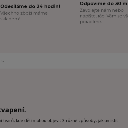
Odpovíme do 30 mi
Odesíláme do 24 hodin!
Zavolejte nám nebo
Všechno zboží máme
napište, rádi Vám se v
skladem!
poradíme.
kvapení.
ění tvarů, kde děti mohou objevit 3 různé způsoby, jak umístit