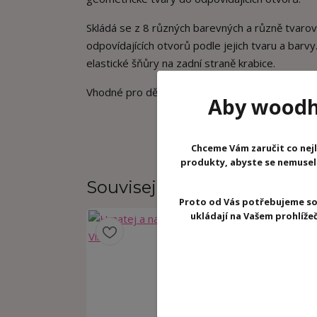
Skládá se z 8 různých barevných a různě tvarova
odpovídajících otvorů podle jejich tvaru a barv
elastické šňůry na zadní straně krabice.
Vhodné pro děti od 18 m.
Aby woodhr
Chceme Vám zaručit co nejl
produkty, abyste se nemuseli 
Související zboží
5
Proto od Vás potřebujeme so
ukládají na Vašem prohlíž