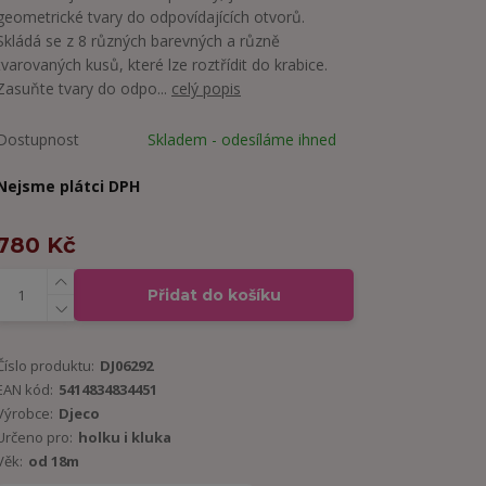
geometrické tvary do odpovídajících otvorů.
Skládá se z 8 různých barevných a různě
tvarovaných kusů, které lze roztřídit do krabice.
Zasuňte tvary do odpo...
celý popis
Dostupnost
Skladem - odesíláme ihned
Nejsme plátci DPH
780 Kč
Přidat do košíku
Číslo produktu:
DJ06292
EAN kód:
5414834834451
Výrobce:
Djeco
Určeno pro:
holku i kluka
Věk:
od 18m