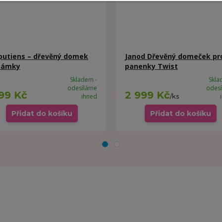
liputiens – dřevěný domek
Janod Dřevěný domeček pr
zámky
panenky Twist
Skladem -
Skla
odesíláme
odes
199 Kč
2 999 Kč
ihned
/
ks
Přidat do košíku
Přidat do košíku