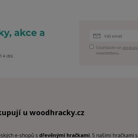
y, akce a
Souhlasím se
zpracov
newsletteru.
14 dní.
kupují u
woodhracky.cz
českých e-shopů s
dřevěnými hračkami
. S našimi hračkami s