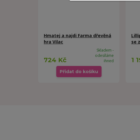
Hmatej a najdi Farma dřevěná
Lil
hra Vilac
se 
Skladem -
odesíláme
724 Kč
1 
ihned
Přidat do košíku