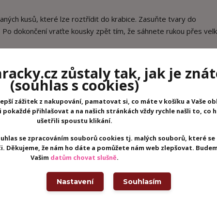
ných kusů, které lze roztřídit do krabice. Zasuňte tvary do
y. Po dokončení vraťte kousky zpět tím, že sáhnete rukou přes vel
acky.cz zůstaly tak, jak je znát
(souhlas s cookies)
epší zážitek z nakupování, pamatovat si, co máte v košíku a Vaše ob
pokaždé přihlašovat a na našich stránkách vždy rychle našli to, co 
ušetřili spoustu klikání.
uhlas se zpracováním souborů cookies tj. malých souborů, které se
eči. Děkujeme, že nám ho dáte a pomůžete nám web zlepšovat. Budem
Vašim
datům chovat slušně
.
Nastavení
Souhlasím