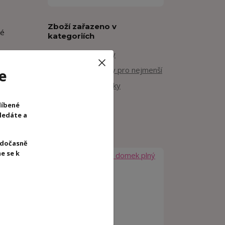
Zboží zařazeno v
ké
kategoriích
Dřevěné hračky
Dřevěné hračky pro nejmenší
e
Motorické hračky
Djeco
líbené
hledáte a
 dočasně
e se k