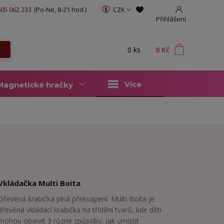
05 062 233
(Po-Ne, 8-21 hod.)
CZK
Přihlášení
0
ks
za
0 Kč
t
Více
Magnetické hračky
Vkládačka Multi Boita
Dřevěná krabička plná překvapení. Multi Boita je
dřevěná vkládací krabička na třídění tvarů, kde děti
mohou objevit 3 různé způsoby, jak umístit