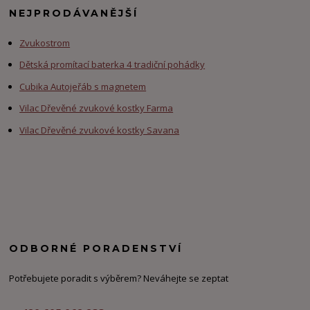
NEJPRODÁVANĚJŠÍ
Zvukostrom
Dětská promítací baterka 4 tradiční pohádky
Cubika Autojeřáb s magnetem
Vilac Dřevěné zvukové kostky Farma
Vilac Dřevěné zvukové kostky Savana
ODBORNÉ PORADENSTVÍ
Potřebujete poradit s výběrem? Neváhejte se zeptat