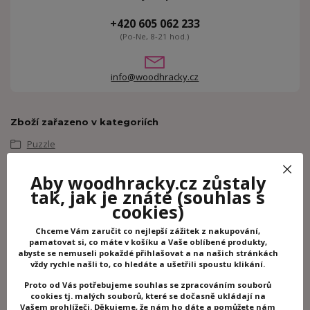
+420 605 062 233
(Po-Ne, 8-21 hod.)
info@woodhracky.cz
Zboží zařazeno v kategoriích
Puzzle
Kreativní hračky
Aby woodhracky.cz zůstaly
Puzzle Janod
tak, jak je znáte
(souhlas s
Janod
cookies)
Chceme Vám zaručit co nejlepší zážitek z nakupování,
Související zboží
6
pamatovat si, co máte v košíku a Vaše oblíbené produkty,
abyste se nemuseli pokaždé přihlašovat a na našich stránkách
vždy rychle našli to, co hledáte a ušetřili spoustu klikání.
Proto od Vás potřebujeme souhlas se zpracováním souborů
cookies tj. malých souborů, které se dočasně ukládají na
Vašem prohlížeči. Děkujeme, že nám ho dáte a pomůžete nám