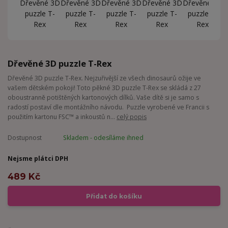
Dřevěné 3D puzzle T-Rex
Dřevěné 3D puzzle T-Rex. Nejzuřivější ze všech dinosaurů ožije ve
vašem dětském pokoji! Toto pěkné 3D puzzle T-Rex se skládá z 27
oboustranně potištěných kartonových dílků. Vaše dítě si je samo s
radostí postaví dle montážního návodu. Puzzle vyrobené ve Francii s
použitím kartonu FSC™ a inkoustů n...
celý popis
Dostupnost
Skladem - odesíláme ihned
Nejsme plátci DPH
489 Kč
Přidat do košíku