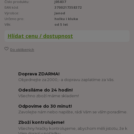
Číslo produktu:
J05837
EAN kód:
3700217358372
Výrobce:
Janod
Určeno pro:
holku i kluka
Věk:
od 5 let
Hlídat cenu / dostupnost
Do oblíbených
Doprava ZDARMA!
Objednejte za 2000,- a dopravu zaplatíme za Vás.
Odesíláme do 24 hodin!
Všechno zboží máme skladem!
Odpovíme do 30 minut!
Zavolejte nám nebo napište, rádi Vám se vším poradíme.
Zboží kontrolujeme!
Všechny hračky kontrolujeme, abychom měli jistotu, že k
Vám dorazí v pořádku.