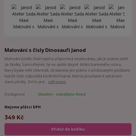
Malování s čísly Dinosauři Janod
Malování podle čísel nejvíce připomíná omalovánky, jak je známe ještě
ze školky. Samozřejmě, že ne úplně stejné. Místo barevného vzoru,
který byste měli obkreslit, dostanete jen plátno s očíslovanými ploškami.
Každé číslo odpovídá konkrétní barvě, kterou použijete k vybarvení
dané plošky. Zní to jed...
celý popis
Dostupnost
Skladem - odesíláme ihned
Nejsme plátci DPH
349 Kč
Přidat do košíku