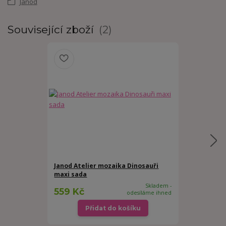
Janod
Související zboží
2
Janod Atelier mozaika Dinosauři
Janod vyškr
maxi sada
Dinosauři At
Skladem -
559 Kč
153 Kč
odesíláme ihned
Přidat do košíku
Př