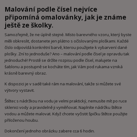
Malování podle čísel nejvíce
připomíná omalovánky, jak je známe
ještě ze školky.
Samozřejmě, že ne úplně stejné. Místo barevného vzoru, který byste
měli obkreslit, dostanete jen plátno s očíslovanými ploškami. Každé
číslo odpovídá konkrétní barvě, kterou použijete k vybarvení dané
plošky. Zní to jednoduše? Ano – malování podle čísel je opravdu tak
jednoduché! Prostě se držíte rozpisu podle čísel, malujete na
šablonu a postupně se kocháte tím, jak Vám pod rukama vzniká
krásně barevný obraz.
K dispozici je v sadě také rám na malování, takže si můžete své
výtvory vystavit.
Štětec s nádržkou na vodu je velmi praktický, nemusíte mít po ruce
sklenici vody a pravidelně ji vyměňovat. Naplníte nádržku štětce
vodou a můžete malovat. Když chcete vyčistit špičku štětce použijte
přiloženou houbu.
Dokončení jednoho obrázku zabere cca 6 hodin.