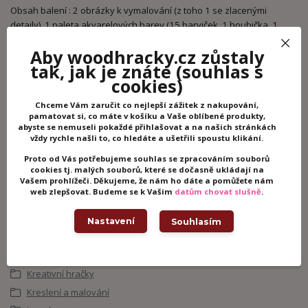
Obsah balení : 2 obrázky k vymalování (z toho 1 se zlacenými
detaily), 1 paleta akvarelových barev (15 barviček, 1 houbička, 1
štětec s nádržkou na vodu), 1 rámeček.
Aby woodhracky.cz zůstaly
Rozměry obrázků jsou 19,5 x 23,5 cm.
tak, jak je znáte
(souhlas s
Pro děti od: 7 let
cookies)
Chceme Vám zaručit co nejlepší zážitek z nakupování,
pamatovat si, co máte v košíku a Vaše oblíbené produkty,
abyste se nemuseli pokaždé přihlašovat a na našich stránkách
Potřebujete poradit?
vždy rychle našli to, co hledáte a ušetřili spoustu klikání.
+420 605 062 233
Proto od Vás potřebujeme souhlas se zpracováním souborů
(Po-Ne, 8-21 hod.)
cookies tj. malých souborů, které se dočasně ukládají na
Vašem prohlížeči. Děkujeme, že nám ho dáte a pomůžete nám
web zlepšovat. Budeme se k Vašim
datům chovat slušně
.
info@woodhracky.cz
Nastavení
Souhlasím
Zboží zařazeno v kategoriích
Kreativní hračky
Kreslení a malování