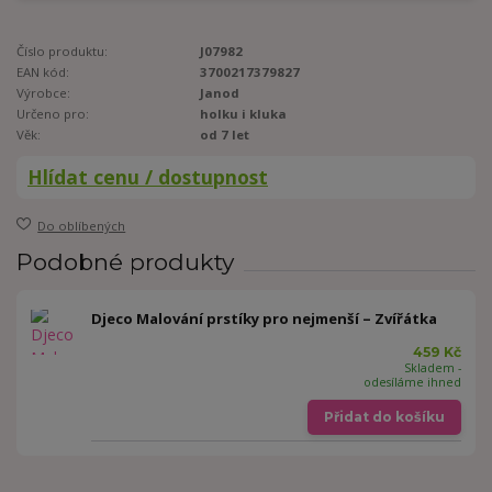
Číslo produktu:
J07982
EAN kód:
3700217379827
Výrobce:
Janod
Určeno pro:
holku i kluka
Věk:
od 7 let
Hlídat cenu / dostupnost
Do oblíbených
Podobné produkty
Djeco Malování prstíky pro nejmenší – Zvířátka
459 Kč
Skladem -
odesíláme ihned
Přidat do košíku