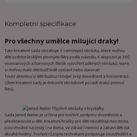
Kompletní specifikace
Pro všechny umělce milující draky!
Tato kreativní sada obsahuje 3 samolepící obrázky, které mohou
děti ozdobit lesklými plochými flitry podle návodu. K dispozici je 360 ​​
vícetvarových a barevných flitrůk vytvoření pěkných obrázků, které
si mohou malé děti buď hrdě vystavit nebo darovat!
Touto aktivitou si děti budou rozvíjet svoji dovednost a koncentraci.
Cílem kreativní sady je dokončit obrázkové pozadí draků pomocí
flitrů.
Sada Janod Atelier je určena pro tvoření, podporu dovednosti a
představivosti u dětí. Kreativní hračky pro děti nezabírají moc místa,
jsou vhodné na cesty i na doma, ve zdraví i nemoci a zabaví děti na
dlouhé hodiny. Tvoření různými technikami podporuje soustředění a