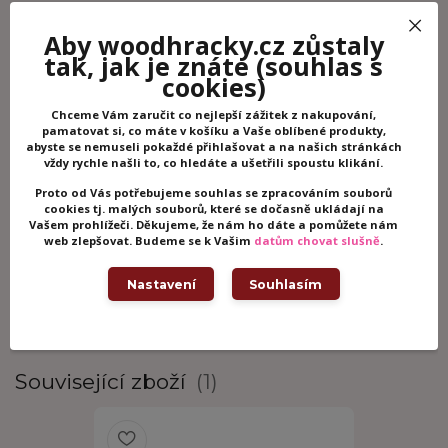
Aby woodhracky.cz zůstaly
tak, jak je znáte
(souhlas s
Potřebujete poradit?
cookies)
+420 605 062 233
Chceme Vám zaručit co nejlepší zážitek z nakupování,
(Po-Ne, 8-21 hod.)
pamatovat si, co máte v košíku a Vaše oblíbené produkty,
abyste se nemuseli pokaždé přihlašovat a na našich stránkách
vždy rychle našli to, co hledáte a ušetřili spoustu klikání.
info@woodhracky.cz
Proto od Vás potřebujeme souhlas se zpracováním souborů
cookies tj. malých souborů, které se dočasně ukládají na
Vašem prohlížeči. Děkujeme, že nám ho dáte a pomůžete nám
web zlepšovat. Budeme se k Vašim
datům chovat slušně
.
Zboží zařazeno v kategoriích
Kreativní hračky
Nastavení
Souhlasím
Třpytivé tvoření
Janod
Související zboží
1