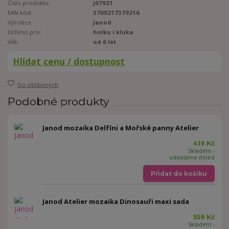
Číslo produktu:
J07921
EAN kód:
3700217379216
Výrobce:
Janod
Určeno pro:
holku i kluka
Věk:
od 6 let
Hlídat cenu / dostupnost
Do oblíbených
Podobné produkty
Janod mozaika Delfíni a Mořské panny Atelier
419 Kč
Skladem -
odesíláme ihned
Přidat do košíku
Janod Atelier mozaika Dinosauři maxi sada
559 Kč
Skladem -