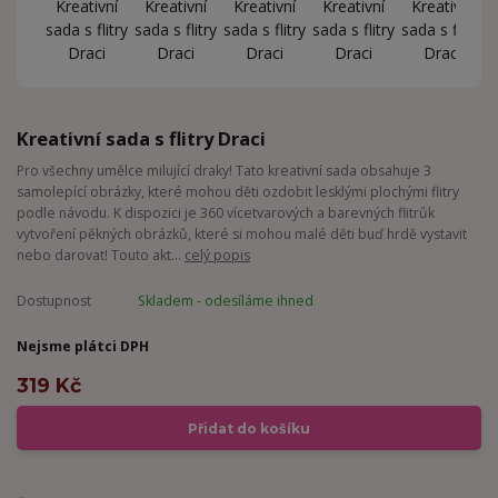
Kreativní sada s flitry Draci
Pro všechny umělce milující draky! Tato kreativní sada obsahuje 3
samolepící obrázky, které mohou děti ozdobit lesklými plochými flitry
podle návodu. K dispozici je 360 ​​vícetvarových a barevných flitrůk
vytvoření pěkných obrázků, které si mohou malé děti buď hrdě vystavit
nebo darovat! Touto akt...
celý popis
Dostupnost
Skladem - odesíláme ihned
Nejsme plátci DPH
319 Kč
Přidat do košíku