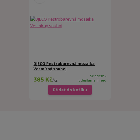
DJECO Pestrobarevná mozaika
Vesmírný souboj
Skladem -
385 Kč
/
ks
odesíláme ihned
Přidat do košíku