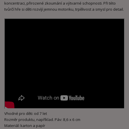
koncentraci, přirozené zkoumání a výtvarné schopnosti. Při této
tvůrčí hře si děti rozvíjí jemnou motoriku, trpělivost a smysl pro detail.
Vhodné pro děti: od 7 let
Rozměr produktu, například. Páv: 8,6 x 6 cm
Materiál: karton a papír