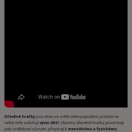
Dřevěné hračky
jsou dnes ve světě velmi populární, protože ve
velké míře ovlivňují
vývin dětí
. Všechny dřevěné hračky Janod mají
jistý vzdělávací význam, přispívají k
mentálnímu a fyzickému