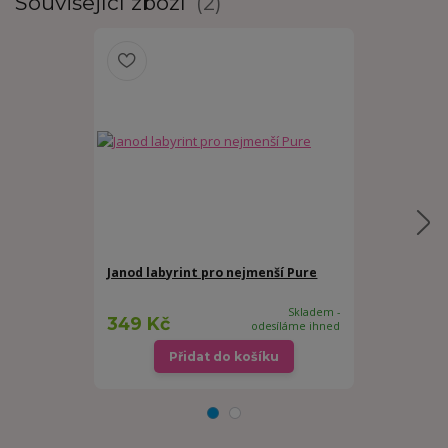
Související zboží
2
Janod labyrint pro nejmenší Pure
Small Foot 
pastelových
Skladem -
349 Kč
899 Kč
odesíláme ihned
/
ks
Přidat do košíku
Př