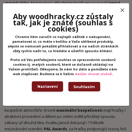
rozvoji
dítěte. Manipulací s dřevěnými hračkami se rozvíjí
jemná
dětská motorika
, zkoumáním dřevěných povrchů se zvyšuje a
Aby woodhracky.cz zůstaly
rozvíjí
hmatová citlivost
. Jemný povrch, pestré barvy a jedinečný
tak, jak je znáte
(souhlas s
design zaručí, že se vaše ratolesti s
hračkou Janod
nikdy nebudou
cookies)
nudit. Dřevo na hračkách Janod je ošetřeno tak, aby se neštiepilo,
Janod je držitelem
certifikátu FSC
(Forest Stewardship Council), což
Chceme Vám zaručit co nejlepší zážitek z nakupování,
označuje dřevo, které je vytěžené ze zodpovědně
pamatovat si, co máte v košíku a Vaše oblíbené produkty,
obhospodařovaných lesů bez narušení rovnováhy v přírodě a
abyste se nemuseli pokaždé přihlašovat a na našich stránkách
vždy rychle našli to, co hledáte a ušetřili spoustu klikání.
omezování původních obyvatel.
Proto od Vás potřebujeme souhlas se zpracováním souborů
cookies tj. malých souborů, které se dočasně ukládají na
Vašem prohlížeči. Děkujeme, že nám ho dáte a pomůžete nám
Francouzská společnost Janod
je známa pestrou nabídkou
web zlepšovat. Budeme se k Vašim
datům chovat slušně
.
originálních
dřevěných hraček s francouzským designem
.
Hračky tohoto výrobce jsou nejen velmi zajímavé a zábavné, ale
Nastavení
Souhlasím
přispívají také k rozvoji dětské inteligence. Mají veselé barvy a hebký
povrch. Hračky pro děti Janod splňují ty nejpřísnější bezpečnostní
předpisy, proto si můžete být jisti, že děti se hrají a baví v naprosto
bezpečné atmosféře. Kromě
maximální bezpečnosti
mají hračky i
atraktivní provedení a dětem po celém světě přinášejí spoustu
zábavy už dlouhá léta. Kvalitu Janod dokazují i ??několik
mezinárodní ocenění:
PAL Awards
, za hračky podporující rozvoj řeči