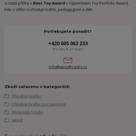
a zlatá příčka v
Best Toy Award
v Oppenheim Toy Portfolio Award,
kde o vítězi rozhodují rodiče, pedagogové a děti.
Potřebujete poradit?
+420 605 062 233
(Po-Ne, 8-21 hod.)
info@woodhracky.cz
Zboží zařazeno v kategoriích
Dřevěné hračky
Dřevěné hračky pro nejmenší
Motorické hračky
Janod