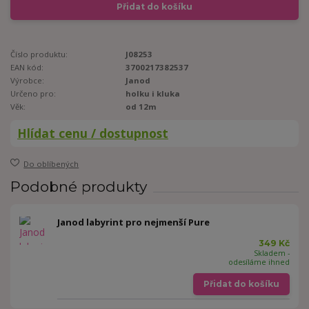
Přidat do košíku
Číslo produktu:
J08253
EAN kód:
3700217382537
Výrobce:
Janod
Určeno pro:
holku i kluka
Věk:
od 12m
Hlídat cenu / dostupnost
Do oblíbených
Podobné produkty
Janod labyrint pro nejmenší Pure
349 Kč
Skladem -
odesíláme ihned
Přidat do košíku