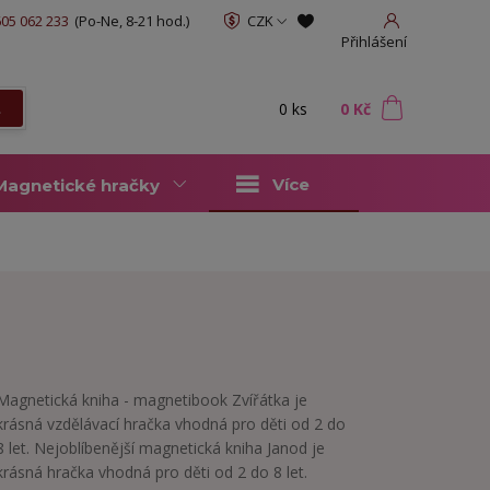
05 062 233
(Po-Ne, 8-21 hod.)
CZK
Přihlášení
0
ks
za
0 Kč
t
Více
Magnetické hračky
Magnetická kniha - magnetibook Zvířátka je
krásná vzdělávací hračka vhodná pro děti od 2 do
8 let. Nejoblíbenější magnetická kniha Janod je
krásná hračka vhodná pro děti od 2 do 8 let.