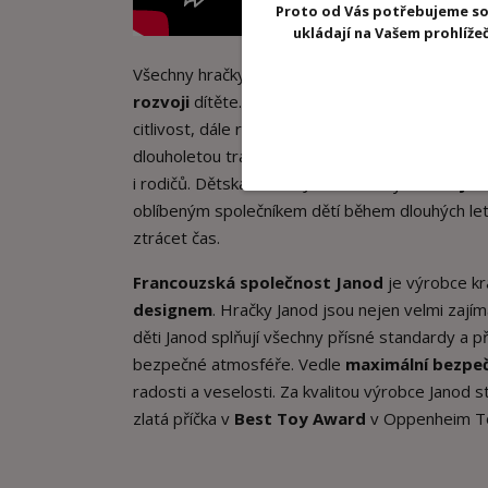
Proto od Vás potřebujeme so
ukládají na Vašem prohlíž
Všechny hračky Janod mají
edukační charakte
rozvoji
dítěte. Manipulací s hračkami Janod se ro
citlivost, dále rozvíjejí
logické myšlení
a paměť,
dlouholetou tradici, přičemž se při výrobě využí
i rodičů. Dětská hračka Janod se díky svému
jed
oblíbeným společníkem dětí během dlouhých letn
ztrácet čas.
Francouzská společnost Janod
je výrobce kr
designem
. Hračky Janod jsou nejen velmi zajím
děti Janod splňují všechny přísné standardy a pře
bezpečné atmosféře. Vedle
maximální bezpeč
radosti a veselosti. Za kvalitou výrobce Janod s
zlatá příčka v
Best Toy Award
v Oppenheim Toy