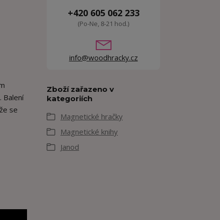
+420 605 062 233
(Po-Ne, 8-21 hod.)
info@woodhracky.cz
ím
Zboží zařazeno v
. Balení
kategoriích
 že se
Magnetické hračky
Magnetické knihy
Janod