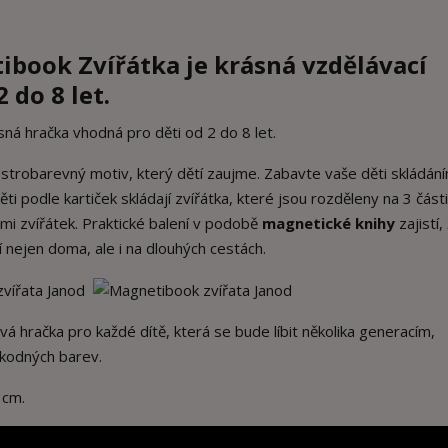
tibook Zvířátka
je krásná vzdělávací
 do 8 let.
sná hračka vhodná pro děti od 2 do 8 let.
trobarevný motiv, který dětí zaujme. Zabavte vaše děti skládán
i podle kartiček skládají zvířátka, které jsou rozděleny na 3 části
i zvířátek. Praktické balení v podobě
magnetické knihy
zajistí,
í nejen doma, ale i na dlouhých cestách.
á hračka pro každé dítě, která se bude líbit několika generacím,
škodných barev.
 cm.