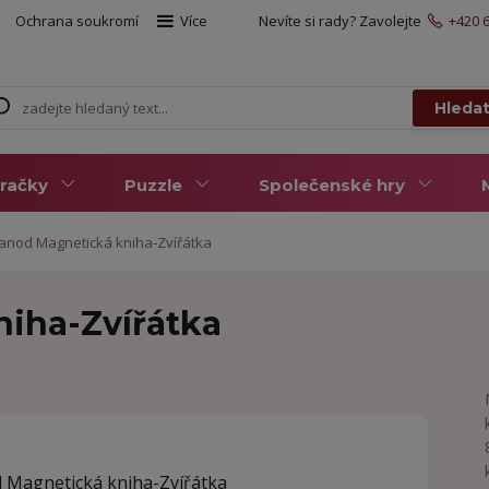
Ochrana soukromí
Více
Nevíte si rady? Zavolejte
+420 6
Hleda
račky
Puzzle
Společenské hry
anod Magnetická kniha-Zvířátka
iha-Zvířátka