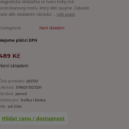
Magnetická skládačka ve tvaru knihy má
pestrobarevný motiv, který dětí zaujme. Zabavte
vaše děti skládáním obrázků ...
celý popis
Dostupnost
Není skladem
Nejsme plátci DPH
489 Kč
Není skladem
Číslo produktu:
J02723
EAN kód:
3700217327231
Výrobce:
Janod
Určeno pro:
holku i kluka
Věk:
od 2 let
Hlídat cenu / dostupnost