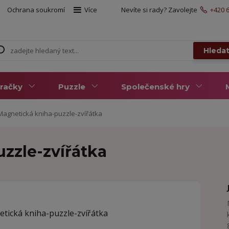
Ochrana soukromí
Více
Nevíte si rady? Zavolejte
+420 6
Hleda
račky
Puzzle
Společenské hry
agnetická kniha-puzzle-zvířátka
zzle-zvířátka