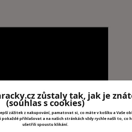
acky.cz zůstaly tak, jak je znát
(souhlas s cookies)
epší zážitek z nakupování, pamatovat si, co máte v košíku a Vaše ob
pokaždé přihlašovat a na našich stránkách vždy rychle našli to, co 
ušetřili spoustu klikání.
r
, protože ve velké míře přispívají k
mentálnímu a fyzickému