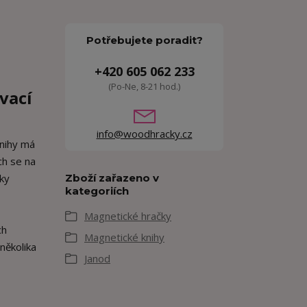
Potřebujete poradit?
+420 605 062 233
(Po-Ne, 8-21 hod.)
vací
info@woodhracky.cz
nihy má
ch se na
zky
Zboží zařazeno v
kategoriích
Magnetické hračky
ch
Magnetické knihy
několika
Janod