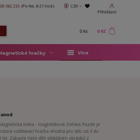
05 062 233
(Po-Ne, 8-21 hod.)
CZK
Přihlášení
0
ks
za
0 Kč
t
Více
Magnetické hračky
Janod
Magnetická kniha - magnetibook Zvířata Puzzle je
krásná vzdělávací hračka vhodná pro děti od 3 do
8 let. Zabavte Vaše děti skládáním obrázků z