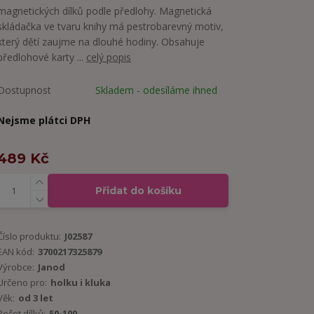
magnetických dílků podle předlohy. Magnetická
skládačka ve tvaru knihy má pestrobarevný motiv,
který dětí zaujme na dlouhé hodiny. Obsahuje
předlohové karty ...
celý popis
Dostupnost
Skladem - odesíláme ihned
Nejsme plátci DPH
489 Kč
Přidat do košíku
Číslo produktu:
J02587
EAN kód:
3700217325879
Výrobce:
Janod
Určeno pro:
holku i kluka
Věk:
od 3 let
Počet dílků:
50-100