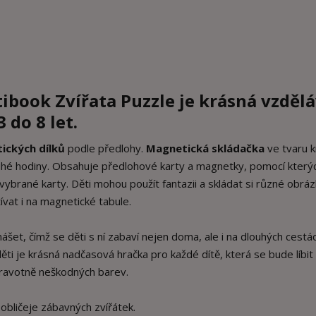
tibook
Zvířata Puzzle je krásná vzdělá
 do 8 let.
ických dílků
podle předlohy.
Magnetická skládačka
ve tvaru k
uhé hodiny. Obsahuje předlohové karty a magnetky, pomocí který
ybrané karty. Děti mohou použít fantazii a skládat si různé obrá
ívat i na magnetické tabule.
šet, čímž se děti s ní zabaví nejen doma, ale i na dlouhých cestá
ěti je krásná nadčasová hračka pro každé dítě, která se bude líbit 
dravotně neškodných barev.
obličeje zábavných zvířátek.