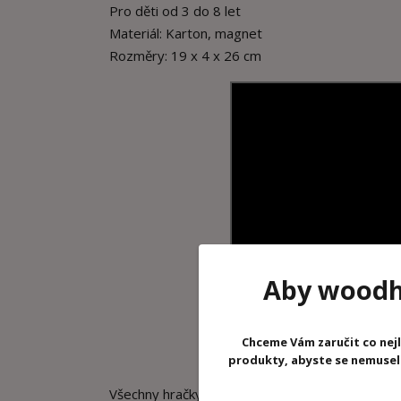
Pro děti od 3 do 8 let
Materiál: Karton, magnet
Rozměry: 19 x 4 x 26 cm
Aby woodhr
Chceme Vám zaručit co nejl
produkty, abyste se nemuseli 
Všechny hračky Janod mají
edukační charakte