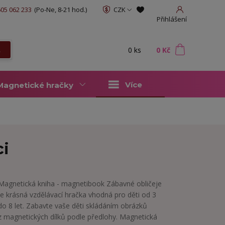
05 062 233
(Po-Ne, 8-21 hod.)
CZK
Přihlášení
0
ks
za
0 Kč
t
Více
Magnetické hračky
ci
Magnetická kniha - magnetibook Zábavné obličeje
je krásná vzdělávací hračka vhodná pro děti od 3
do 8 let. Zabavte vaše děti skládáním obrázků
z magnetických dílků podle předlohy. Magnetická