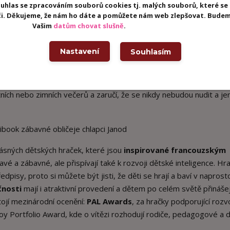
uhlas se zpracováním souborů cookies tj. malých souborů, které se
eči. Děkujeme, že nám ho dáte a pomůžete nám web zlepšovat. Budem
Vašim
datům chovat slušně
.
r
, protože ve velké míře přispívají k
mentálnímu a fyzickému
zvíjí
jemná dětská motorika
, zkoumáním povrchů se posiluje
Nastavení
Souhlasím
 děti poznávají a objevují nové předměty. Hračky a doplňky Janod
vají
moderní technologie
a jsou splněny požadavky současných d
inečnému designu
, kvalitním materiálům a barevnému proveden
ích nebo zimních večerů a zaručí, že se nikdy nebudou nudit a je
ásných dětských hraček, které jsou
inspirované francouzským
avé a zábavné, ale přispívají také k rozvoji dětské inteligence. Hr
dpisy, proto si můžete být jisti, že děti se hrají a baví v naprost
nosti
mají i atraktivní provedení a dětem po celém světě přinášej
tojí mezinárodní ocenění:
PAL Awards
, za hračky podporující rozvo
 Portfolio Award, kde o vítězi rozhodují rodiče, pedagogové a dě