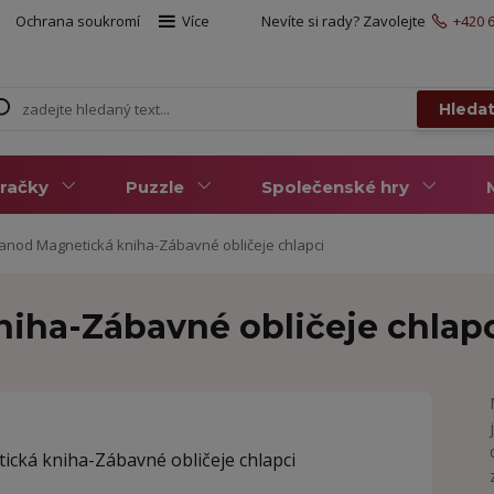
Ochrana soukromí
Více
Nevíte si rady? Zavolejte
+420 6
Hleda
račky
Puzzle
Společenské hry
anod Magnetická kniha-Zábavné obličeje chlapci
iha-Zábavné obličeje chlap