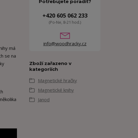
Potřebujete poradit?
+420 605 062 233
(Po-Ne, 8-21 hod.)
info@woodhracky.cz
nihy má
ch se na
zky
Zboží zařazeno v
kategoriích
Magnetické hračky
Magnetické knihy
ch
několika
Janod