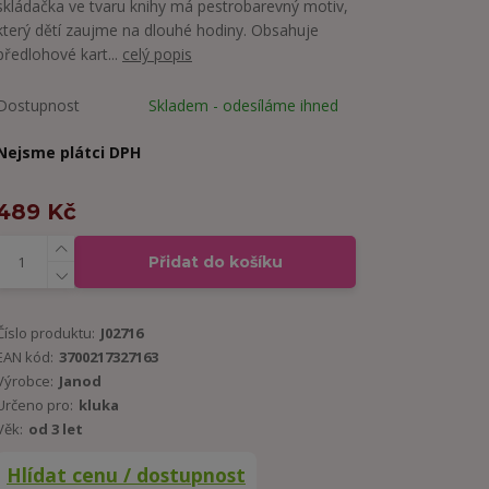
skládačka ve tvaru knihy má pestrobarevný motiv,
který dětí zaujme na dlouhé hodiny. Obsahuje
předlohové kart...
celý popis
Dostupnost
Skladem - odesíláme ihned
Nejsme plátci DPH
489 Kč
Přidat do košíku
Číslo produktu:
J02716
EAN kód:
3700217327163
Výrobce:
Janod
Určeno pro:
kluka
Věk:
od 3 let
Hlídat cenu / dostupnost