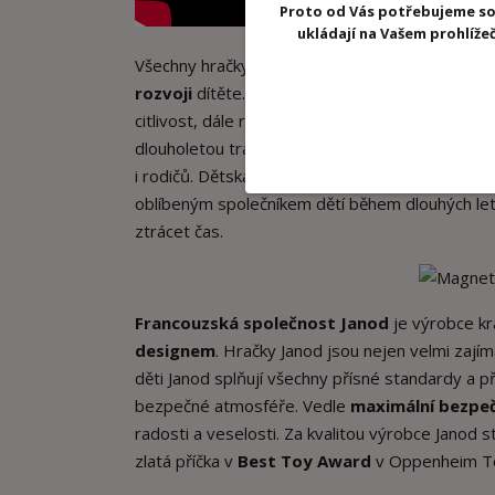
Proto od Vás potřebujeme so
ukládají na Vašem prohlíž
Všechny hračky Janod mají
edukační charakte
rozvoji
dítěte. Manipulací s hračkami Janod se ro
citlivost, dále rozvíjejí
logické myšlení
a paměť,
dlouholetou tradici, přičemž se při výrobě využí
i rodičů. Dětská hračka Janod se díky svému
jed
oblíbeným společníkem dětí během dlouhých letn
ztrácet čas.
Francouzská společnost Janod
je výrobce kr
designem
. Hračky Janod jsou nejen velmi zajím
děti Janod splňují všechny přísné standardy a pře
bezpečné atmosféře. Vedle
maximální bezpeč
radosti a veselosti. Za kvalitou výrobce Janod s
zlatá příčka v
Best Toy Award
v Oppenheim Toy