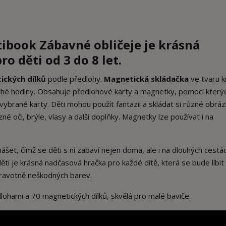
ibook Zábavné obličeje
je krásná
o děti od 3 do 8 let.
ických dílků
podle předlohy.
Magnetická skládačka
ve tvaru k
uhé hodiny. Obsahuje předlohové karty a magnetky, pomocí který
ybrané karty. Děti mohou použít fantazii a skládat si různé obrá
né oči, brýle, vlasy a další doplňky. Magnetky lze používat i na
šet, čímž se děti s ní zabaví nejen doma, ale i na dlouhých cestá
ěti je krásná nadčasová hračka pro každé dítě, která se bude líbit 
dravotně neškodných barev.
lohami a 70 magnetických dílků, skvělá pro malé baviče.