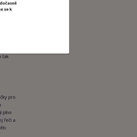
 dočasně
e se k
 hmatová
 mají
ětí, ale
í stane
n tak
ačky pro
o
í plno
j řeči a
ti.