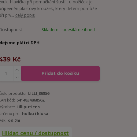
zvuk, hlavička při pomačkání šustí , u nožiček je
připevněn plastový kroužek, který dětem pomůže
při prv...
celý popis
Dostupnost
Skladem - odesíláme ihned
Nejsme plátci DPH
439 Kč
Přidat do košíku
Číslo produktu:
LILLI_86856
EAN kód:
5414834868562
Výrobce:
Lilliputiens
Určeno pro:
holku i kluka
Věk:
od 0m
Hlídat cenu / dostupnost