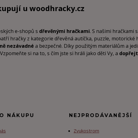
kupují u
woodhracky.cz
českých e-shopů s
dřevěnými hračkami
. S našimi hračkami s
patří hračky z kategorie dřevěná autíčka, puzzle, motorické
tně nezávadné
a bezpečné. Díky použitým materiálům a je
pomeňte si na to, s čím jste si hráli jako děti Vy, a
dopřejt
 O NÁKUPU
NEJPRODÁVANĚJŠÍ
nás
Zvukostrom