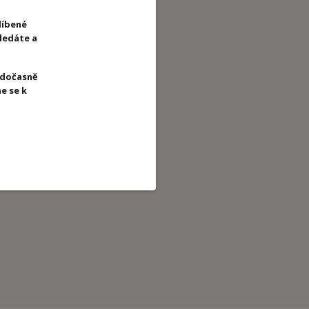
líbené
hledáte a
 dočasně
e se k