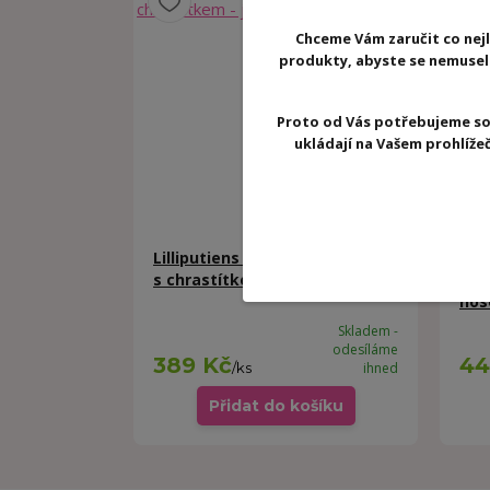
Chceme Vám zaručit co nejl
produkty, abyste se nemuseli 
Proto od Vás potřebujeme so
ukládají na Vašem prohlíž
Lilliputiens - dřevěné kousátko
Lill
s chrastítkem - jelínek Stela
chr
nos
Skladem -
odesíláme
389 Kč
44
/
ks
ihned
Přidat do košíku