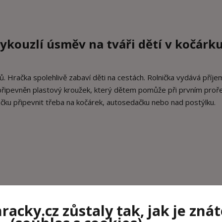
ykouzlí úsměv na tváři dětí v kočárku
. Hračka spolehlivě zabaví děti na cestách. Rolnička vydává příj
je připevněn plastový kroužek, který dětem pomůže při prvním proř
čku připevnit třeba na kočárek, autosedačku nebo nad postýlku.
acky.cz zůstaly tak, jak je znát