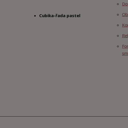
Do
Ob
Cubika-řada pastel
Ko
Re
Fo
sm