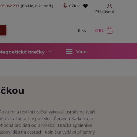
05 062 233
(Po-Ne, 8-21 hod.)
CZK
Přihlášení
0
ks
za
0 Kč
t
Více
Magnetické hračky
ničkou
Roztomilá textilní hračka vykouzlí úsměv na tváři
dětí v kočárku či v postýlce. Červená Karkulka je
vhodná pro děti od 3 měsíců. Hračka spolehlivě
zabaví děti na cestách. Rolnička vydává příjemný