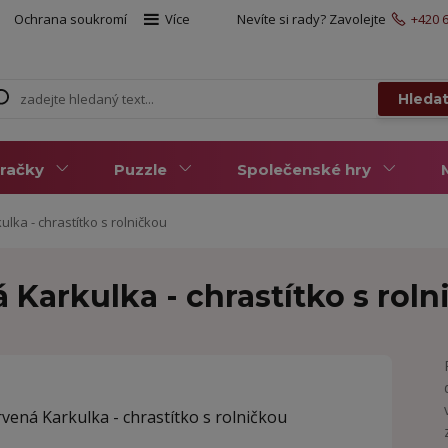
Ochrana soukromí
Více
Nevíte si rady? Zavolejte
+420 6
Hleda
račky
Puzzle
Společenské hry
ulka - chrastítko s rolničkou
á Karkulka - chrastítko s rol