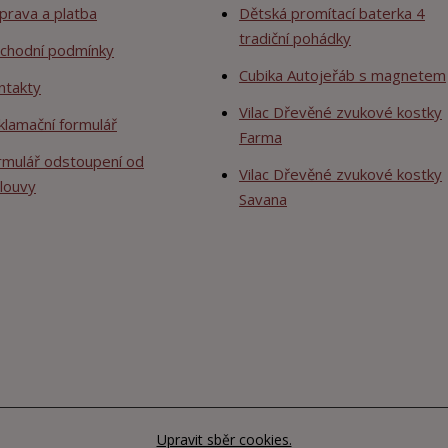
prava a platba
Dětská promítací baterka 4
tradiční pohádky
chodní podmínky
Cubika Autojeřáb s magnetem
ntakty
Vilac Dřevěné zvukové kostky
klamační formulář
Farma
rmulář odstoupení od
Vilac Dřevěné zvukové kostky
louvy
Savana
Upravit sběr cookies.