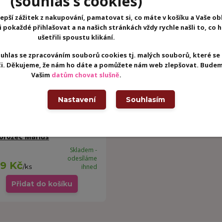
(souhlas s cookies)
epší zážitek z nakupování, pamatovat si, co máte v košíku a Vaše ob
pokaždé přihlašovat a na našich stránkách vždy rychle našli to, co 
ušetřili spoustu klikání.
uhlas se zpracováním souborů cookies tj. malých souborů, které se
eči. Děkujeme, že nám ho dáte a pomůžete nám web zlepšovat. Budem
Vašim
datům chovat slušně
.
Nastavení
Souhlasím
iputiens - houpací
astítko s přísavkou -
orožec Marius
Skladem -
odesíláme
9 Kč
/
ks
ihned
Přidat do košíku