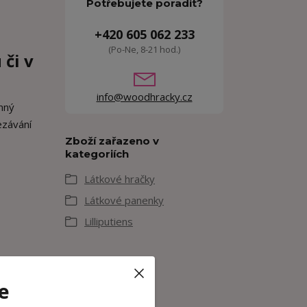
Potřebujete poradit?
+420 605 062 233
(Po-Ne, 8-21 hod.)
 či v
info@woodhracky.cz
emný
ezávání
Zboží zařazeno v
kategoriích
Látkové hračky
Látkové panenky
Lilliputiens
e