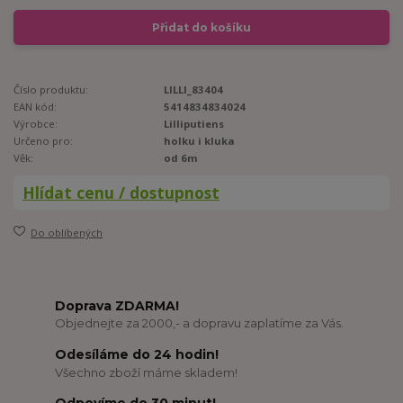
Přidat do košíku
Číslo produktu:
LILLI_83404
EAN kód:
5414834834024
Výrobce:
Lilliputiens
Určeno pro:
holku i kluka
Věk:
od 6m
Hlídat cenu / dostupnost
Do oblíbených
Doprava ZDARMA!
Objednejte za 2000,- a dopravu zaplatíme za Vás.
Odesíláme do 24 hodin!
Všechno zboží máme skladem!