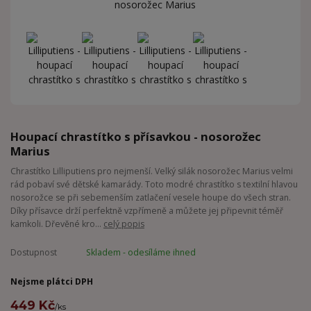
Houpací chrastítko s přísavkou - nosorožec
Marius
Chrastítko Lilliputiens pro nejmenší. Velký silák nosorožec Marius velmi
rád pobaví své dětské kamarády. Toto modré chrastítko s textilní hlavou
nosorožce se při sebemenším zatlačení vesele houpe do všech stran.
Díky přísavce drží perfektně vzpřímeně a můžete jej připevnit téměř
kamkoli. Dřevěné kro...
celý popis
Dostupnost
Skladem - odesíláme ihned
Nejsme plátci DPH
449 Kč
/
ks