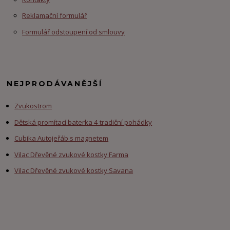
Reklamační formulář
Formulář odstoupení od smlouvy
NEJPRODÁVANĚJŠÍ
Zvukostrom
Dětská promítací baterka 4 tradiční pohádky
Cubika Autojeřáb s magnetem
Vilac Dřevěné zvukové kostky Farma
Vilac Dřevěné zvukové kostky Savana