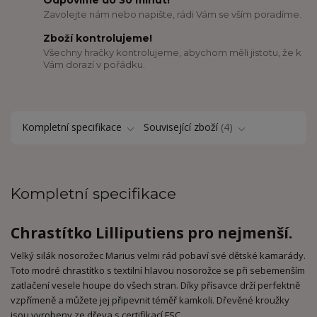
Odpovíme do 30 minut!
Zavolejte nám nebo napište, rádi Vám se vším poradíme.
Zboží kontrolujeme!
Všechny hračky kontrolujeme, abychom měli jistotu, že k
Vám dorazí v pořádku.
Kompletní specifikace
Související zboží
4
Kompletní specifikace
Chrastítko Lilliputiens pro nejmenší.
Velký silák nosorožec Marius velmi rád pobaví své dětské kamarády.
Toto modré chrastítko s textilní hlavou nosorožce se při sebemenším
zatlačení vesele houpe do všech stran. Díky přísavce drží perfektně
vzpřímeně a můžete jej připevnit téměř kamkoli. Dřevěné kroužky
jsou vyrobeny ze dřeva s certifikací FSC.