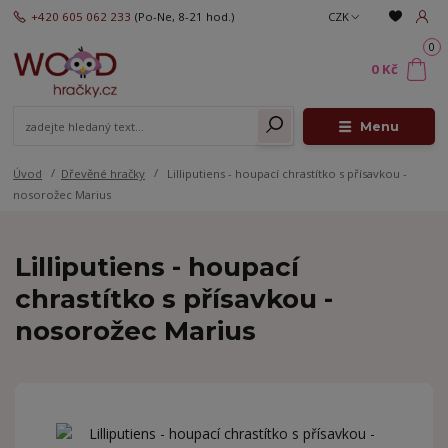
+420 605 062 233
(Po-Ne, 8-21 hod.)
CZK
0
0 Kč
Menu
Úvod
Dřevěné hračky
Lilliputiens - houpací chrastítko s přísavkou -
nosorožec Marius
Lilliputiens - houpací
chrastítko s přísavkou -
nosorožec Marius