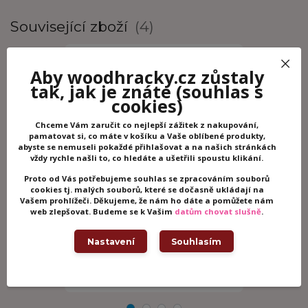
Související zboží
4
Aby woodhracky.cz zůstaly
tak, jak je znáte
(souhlas s
cookies)
Chceme Vám zaručit co nejlepší zážitek z nakupování,
pamatovat si, co máte v košíku a Vaše oblíbené produkty,
abyste se nemuseli pokaždé přihlašovat a na našich stránkách
vždy rychle našli to, co hledáte a ušetřili spoustu klikání.
Proto od Vás potřebujeme souhlas se zpracováním souborů
cookies tj. malých souborů, které se dočasně ukládají na
Vašem prohlížeči. Děkujeme, že nám ho dáte a pomůžete nám
Lilliputiens - Farma - textilní knížka
Lilliputiens
web zlepšovat. Budeme se k Vašim
datům chovat slušně
.
s kousátkem
chrastítkem 
Skladem -
Nastavení
Souhlasím
389 Kč
389 Kč
/
ks
odesíláme ihned
/
ks
Přidat do košíku
Př