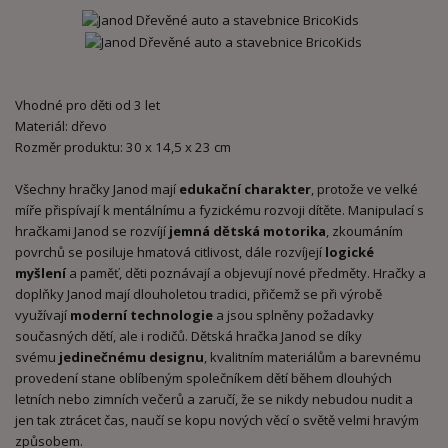
Vhodné pro děti od 3 let
Materiál: dřevo
Rozměr produktu: 30 x 14,5 x 23 cm
Všechny hračky Janod mají
edukační charakter
, protože ve velké
míře přispívají k mentálnímu a fyzickému rozvoji dítěte. Manipulací s
hračkami Janod se rozvíjí
jemná dětská motorika
, zkoumáním
povrchů se posiluje hmatová citlivost, dále rozvíjejí
logické
myšlení
a paměť, děti poznávají a objevují nové předměty. Hračky a
doplňky Janod mají dlouholetou tradici, přičemž se při výrobě
využívají
moderní technologie
a jsou splněny požadavky
současných dětí, ale i rodičů. Dětská hračka Janod se díky
svému
jedinečnému designu
, kvalitním materiálům a barevnému
provedení stane oblíbeným společníkem dětí během dlouhých
letních nebo zimních večerů a zaručí, že se nikdy nebudou nudit a
jen tak ztrácet čas, naučí se kopu nových věcí o světě velmi hravým
způsobem.