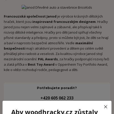
Francouzská společnost Janod
je výrobce krásných dětských
hraček, které jsou
inspirované francouzským designem
. Hračky
Janod jsou nejen velmi zajímavé a zábavné, ale přispívají také k
rozvoji dětské inteligence. Hračky pro děti Janod splňují všechny
přísné standardy a předpisy, proto si můžete být jisti, že děti se hrají
a baví v naprosto bezpečné atmosféře. Vedle
maximální
bezpečnosti
mají i atraktivní provedení a dětem po celém světě
přinášejí plno radosti a veselosti. Za kvalitou výrobce Janod stojí
mezinárodní ocenění:
PAL Awards
, za hračky podporující rozvoj řeči
a zlatá příčka v
Best Toy Award
v Oppenheim Toy Portfolio Award,
kde o vítězi rozhodují rodiče, pedagogové a děti.
Potřebujete poradit?
+420 605 062 233
(Po-Ne, 8-21 hod.)
Aby woodhracky.cz zůstaly