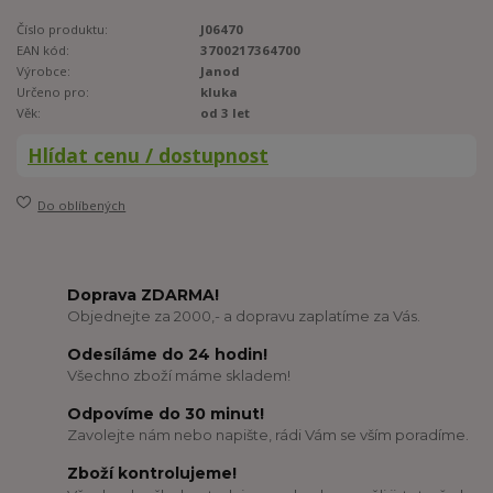
Číslo produktu:
J06470
EAN kód:
3700217364700
Výrobce:
Janod
Určeno pro:
kluka
Věk:
od 3 let
Hlídat cenu / dostupnost
Do oblíbených
Doprava ZDARMA!
Objednejte za 2000,- a dopravu zaplatíme za Vás.
Odesíláme do 24 hodin!
Všechno zboží máme skladem!
Odpovíme do 30 minut!
Zavolejte nám nebo napište, rádi Vám se vším poradíme.
Zboží kontrolujeme!