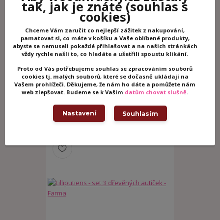
tak, jak je znáte
(souhlas s
info@woodhracky.cz
cookies)
Chceme Vám zaručit co nejlepší zážitek z nakupování,
pamatovat si, co máte v košíku a Vaše oblíbené produkty,
Zboží zařazeno v kategoriích
abyste se nemuseli pokaždé přihlašovat a na našich stránkách
Dřevěné hračky
vždy rychle našli to, co hledáte a ušetřili spoustu klikání.
Dřevěná auta
Proto od Vás potřebujeme souhlas se zpracováním souborů
cookies tj. malých souborů, které se dočasně ukládají na
Motorické hračky
Vašem prohlížeči. Děkujeme, že nám ho dáte a pomůžete nám
web zlepšovat. Budeme se k Vašim
datům chovat slušně
.
Janod
Nastavení
Souhlasím
Související zboží
3