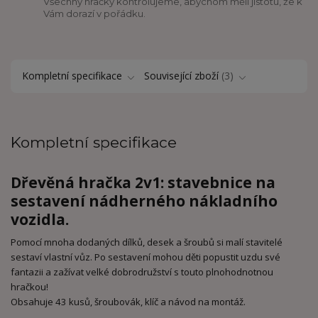
Všechny hračky kontrolujeme, abychom měli jistotu, že k
Vám dorazí v pořádku.
Kompletní specifikace
Související zboží
3
Kompletní specifikace
Dřevěná hračka 2v1: stavebnice na
sestavení nádherného nákladního
vozidla.
Pomocí mnoha dodaných dílků, desek a šroubů si malí stavitelé
sestaví vlastní vůz. Po sestavení mohou děti popustit uzdu své
fantazii a zažívat velké dobrodružství s touto plnohodnotnou
hračkou!
Obsahuje 43 kusů, šroubovák, klíč a návod na montáž.