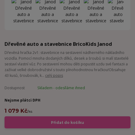
Dřevěné auto a stavebnice BricoKids Janod
Dřevěná hračka 2v1: stavebnice na sestavení nádherného nákladního
vozidla. Pomocí mnoha dodaných dílků, desek a šroubů si malí stavitelé
sestaví vlastní vůz. Po sestavení mohou děti popustit uzdu své fantazii a
zažívat velké dobrodružství s touto plnohodnotnou hračkou!Obsahuje
43 kusů, šroubovák, k...
celý popis
Dostupnost
Skladem - odesíláme ihned
Nejsme plátci DPH
1 079 Kč
/
ks
Přidat do košíku