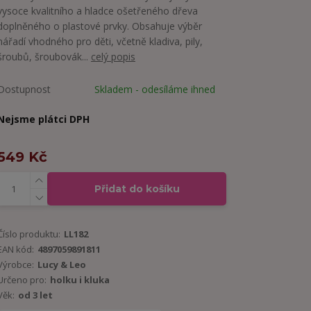
vysoce kvalitního a hladce ošetřeného dřeva
doplněného o plastové prvky. Obsahuje výběr
nářadí vhodného pro děti, včetně kladiva, pily,
šroubů, šroubovák...
celý popis
Dostupnost
Skladem - odesíláme ihned
Nejsme plátci DPH
549 Kč
Přidat do košíku
Číslo produktu:
LL182
EAN kód:
4897059891811
Výrobce:
Lucy & Leo
Určeno pro:
holku i kluka
Věk:
od 3 let