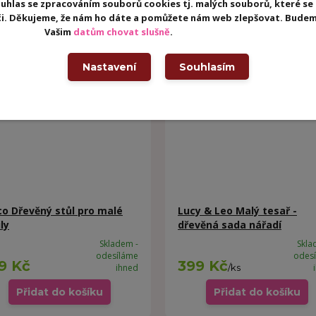
uhlas se zpracováním souborů cookies tj. malých souborů, které se
eči. Děkujeme, že nám ho dáte a pomůžete nám web zlepšovat. Budem
Vašim
datům chovat slušně
.
Nastavení
Souhlasím
co Dřevěný stůl pro malé
Lucy & Leo Malý tesař -
ly
dřevěná sada nářadí
Skladem -
Skla
odesíláme
odes
9 Kč
399 Kč
ihned
/
ks
Přidat do košíku
Přidat do košíku