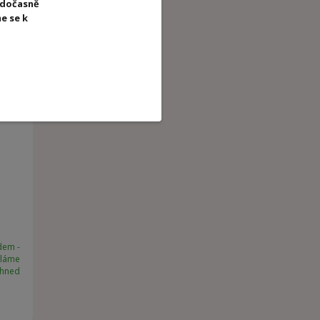
 dočasně
e se k
dem -
íláme
ihned