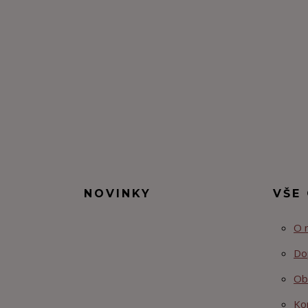
NOVINKY
VŠE
O 
Do
Ob
Ko