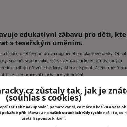
avuje edukativní zábavu pro děti, kte
at s tesařským uměním.
ího a hladce ošetřeného dřeva doplněného o plastové prvky. Obsa
pily, šroubů, šroubováku, klíče, svěráku a několika předvrtaných
hledně uložit do dřevěné bedýnky, která se po obrácení transform
at také jako pracovní plocha pro zatloukání.
voj jemné motoriky dítěte.
acky.cz zůstaly tak, jak je znát
(souhlas s cookies)
cm, výška 12 cm. Délka pilky 17 cm. Délka kladiva 16 cm. Délka š
epší zážitek z nakupování, pamatovat si, co máte v košíku a Vaše ob
pokaždé přihlašovat a na našich stránkách vždy rychle našli to, co 
ušetřili spoustu klikání.