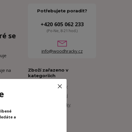
Potřebujete poradit?
+420 605 062 233
(Po-Ne, 8-21 hod.)
ré se
info@woodhracky.cz
huje
uje na
Zboží zařazeno v
kategoriích
Dřevěné hračky
e
Hry na povolání
roubů 6
Motorické hračky
líbené
Lucy & Leo
hledáte a