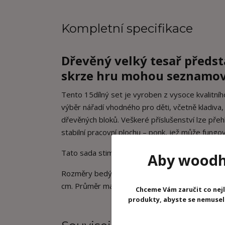
Kompletní specifikace
Dřevěný velký tesař předst
skrze hru mohou seznamov
Tento 15dílný set je vyroben z vysoce kvalitn
výběr nářadí vhodného pro děti, včetně kladiva, 
dřevěných bloků. Veškeré příslušenství lze pře
stabilní pracovní plochu – ponk, jež může fungov
Tato sada stimuluje kreativitu a podporuje roz
Aby woodhr
Rozměry bedýnky/ponku délka 21 cm, šířka 12,5 
cm. Průměr matek 4 cm.
Chceme Vám zaručit co nejl
produkty, abyste se nemuseli 