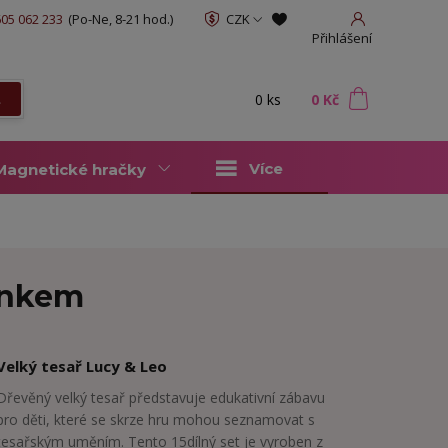
05 062 233
(Po-Ne, 8-21 hod.)
CZK
Přihlášení
0
ks
za
0 Kč
t
Více
Magnetické hračky
ponkem
Velký tesař Lucy & Leo
Dřevěný velký tesař představuje edukativní zábavu
pro děti, které se skrze hru mohou seznamovat s
tesařským uměním. Tento 15dílný set je vyroben z