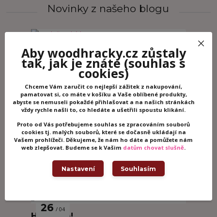
Novinky z našeho blogu
08
08
Aby woodhracky.cz zůstaly
Společenské hry
2026
tak, jak je znáte
(souhlas s
cookies)
Společenské hry jsou skvělým způsobem,
jak si užít společný čas s dětmi a zároveň
Chceme Vám zaručit co nejlepší zážitek z nakupování,
podpořit jejich přirozený rozvoj.
pamatovat si, co máte v košíku a Vaše oblíbené produkty,
abyste se nemuseli pokaždé přihlašovat a na našich stránkách
vždy rychle našli to, co hledáte a ušetřili spoustu klikání.
01
Proto od Vás potřebujeme souhlas se zpracováním souborů
11
Správná hračka
cookies tj. malých souborů, které se dočasně ukládají na
2024
Vašem prohlížeči. Děkujeme, že nám ho dáte a pomůžete nám
web zlepšovat. Budeme se k Vašim
datům chovat slušně
.
01
08
Nastavení
Souhlasím
Malování pískem
2024
26
04
Hurá ven!