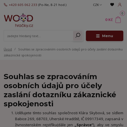
+420 605 062 233
(Po-Ne, 8-21 hod.)
CZK
0
0 Kč
Menu
Úvod
Souhlas se zpracováním osobních údajů pro účely zaslání dotazníku
zákaznické spokojenosti
Souhlas se zpracováním
osobních údajů pro účely
zaslání dotazníku zákaznické
spokojenosti
Udělujete tímto souhlas společnosti Klára Skybová, se sídlem
Babice 269, 68703, Uherské Hradiště, IČ 09917349, zapsaná v
živnostenském rejstříku(dále jen
„Správce“
), aby ve smyslu