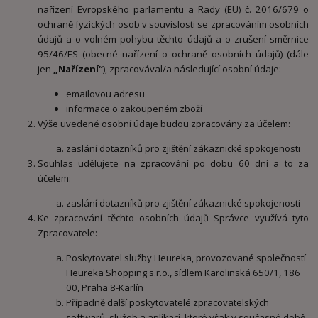
nařízení Evropského parlamentu a Rady (EU) č. 2016/679 o
ochraně fyzických osob v souvislosti se zpracováním osobních
údajů a o volném pohybu těchto údajů a o zrušení směrnice
95/46/ES (obecné nařízení o ochraně osobních údajů) (dále
jen
„Nařízení“
), zpracovával/a následující osobní údaje:
emailovou adresu
informace o zakoupeném zboží
Výše uvedené osobní údaje budou zpracovány za účelem:
zaslání dotazníků pro zjištění zákaznické spokojenosti
Souhlas udělujete na zpracování po dobu 60 dní a to za
účelem:
zaslání dotazníků pro zjištění zákaznické spokojenosti
Ke zpracování těchto osobních údajů Správce využívá tyto
Zpracovatele:
Poskytovatel služby Heureka, provozované společností
Heureka Shopping s.r.o., sídlem Karolinská 650/1, 186
00, Praha 8-Karlín
Případně další poskytovatelé zpracovatelských
softwarů, služeb a aplikací, které však v současné době