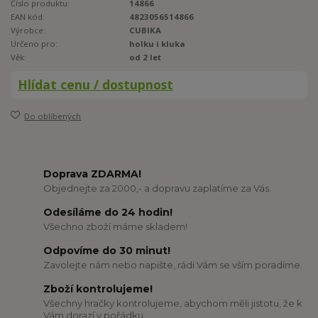
Číslo produktu:
14866
EAN kód:
4823056514866
Výrobce:
CUBIKA
Určeno pro:
holku i kluka
Věk:
od 2 let
Hlídat cenu / dostupnost
Do oblíbených
Doprava ZDARMA!
Objednejte za 2000,- a dopravu zaplatíme za Vás.
Odesíláme do 24 hodin!
Všechno zboží máme skladem!
Odpovíme do 30 minut!
Zavolejte nám nebo napište, rádi Vám se vším poradíme.
Zboží kontrolujeme!
Všechny hračky kontrolujeme, abychom měli jistotu, že k
Vám dorazí v pořádku.