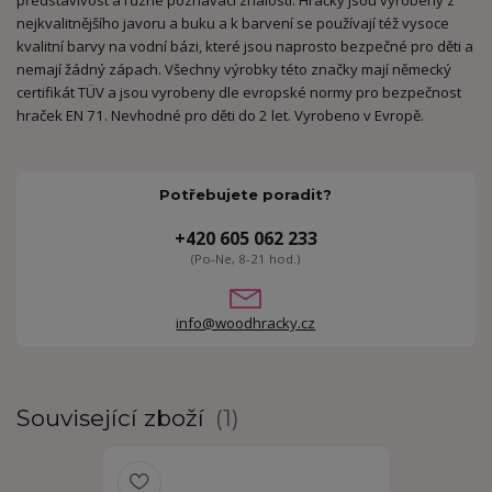
představivost a různé poznávací znalosti. Hračky jsou vyrobeny z
nejkvalitnějšího javoru a buku a k barvení se používají též vysoce
kvalitní barvy na vodní bázi, které jsou naprosto bezpečné pro děti a
nemají žádný zápach. Všechny výrobky této značky mají německý
certifikát TÜV a jsou vyrobeny dle evropské normy pro bezpečnost
hraček EN 71. Nevhodné pro děti do 2 let. Vyrobeno v Evropě.
Potřebujete poradit?
+420 605 062 233
(Po-Ne, 8-21 hod.)
info@woodhracky.cz
Související zboží
1