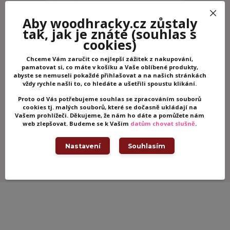
Aby woodhracky.cz zůstaly
tak, jak je znáte
(souhlas s
cookies)
Chceme Vám zaručit co nejlepší zážitek z nakupování,
pamatovat si, co máte v košíku a Vaše oblíbené produkty,
abyste se nemuseli pokaždé přihlašovat a na našich stránkách
vždy rychle našli to, co hledáte a ušetřili spoustu klikání.
Proto od Vás potřebujeme souhlas se zpracováním souborů
Janod I Wood stavebnice Indiánský
cookies tj. malých souborů, které se dočasně ukládají na
totem
Vašem prohlížeči. Děkujeme, že nám ho dáte a pomůžete nám
web zlepšovat. Budeme se k Vašim
datům chovat slušně
.
Skladem -
739 Kč
odesíláme ihned
Nastavení
Souhlasím
Přidat do košíku