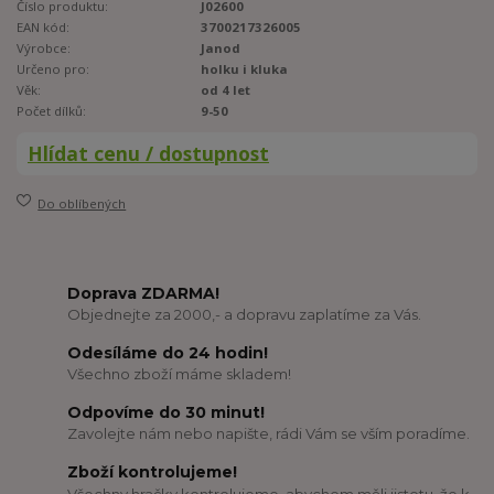
Číslo produktu:
J02600
EAN kód:
3700217326005
Výrobce:
Janod
Určeno pro:
holku i kluka
Věk:
od 4 let
Počet dílků:
9-50
Hlídat cenu / dostupnost
Do oblíbených
Doprava ZDARMA!
Objednejte za 2000,- a dopravu zaplatíme za Vás.
Odesíláme do 24 hodin!
Všechno zboží máme skladem!
Odpovíme do 30 minut!
Zavolejte nám nebo napište, rádi Vám se vším poradíme.
Zboží kontrolujeme!
Všechny hračky kontrolujeme, abychom měli jistotu, že k