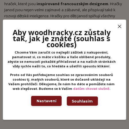
hraček, které jsou
inspirované francouzským designem
. Hračky
Janod jsou nejen velmi zajímavé a zábavné, ale přispívají také k
rozvoji dětské inteligence. Hračky pro děti Janod splňují všechny
přísné standardy a předpisy, proto si můžete být jisti, že děti se hrají
a baví v naprosto bezpečné atmosféře. Vedle
maximální
Aby woodhracky.cz zůstaly
bezpečnosti
mají i atraktivní provedení a dětem po celém světě
tak, jak je znáte
(souhlas s
přinášejí plno radosti a veselosti. Za kvalitou výrobce Janod stojí
cookies)
mezinárodní ocenění:
PAL Awards
, za hračky podporující rozvoj řeči
a zlatá příčka v
Best Toy Award
v Oppenheim Toy Portfolio Award,
Chceme Vám zaručit co nejlepší zážitek z nakupování,
pamatovat si, co máte v košíku a Vaše oblíbené produkty,
kde o vítězi rozhodují rodiče, pedagogové a děti.
abyste se nemuseli pokaždé přihlašovat a na našich stránkách
vždy rychle našli to, co hledáte a ušetřili spoustu klikání.
Proto od Vás potřebujeme souhlas se zpracováním souborů
Potřebujete poradit?
cookies tj. malých souborů, které se dočasně ukládají na
Vašem prohlížeči. Děkujeme, že nám ho dáte a pomůžete nám
web zlepšovat. Budeme se k Vašim
datům chovat slušně
.
+420 605 062 233
(Po-Ne, 8-21 hod.)
Nastavení
Souhlasím
info@woodhracky.cz