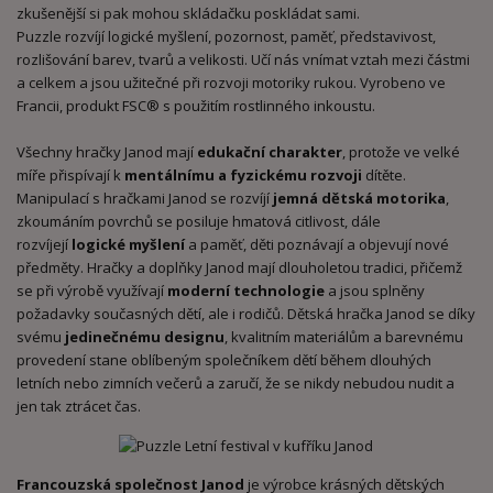
zkušenější si pak mohou skládačku poskládat sami.
Puzzle rozvíjí logické myšlení, pozornost, paměť, představivost,
rozlišování barev, tvarů a velikosti. Učí nás vnímat vztah mezi částmi
a celkem a jsou užitečné při rozvoji motoriky rukou. Vyrobeno ve
Francii, produkt FSC® s použitím rostlinného inkoustu.
Všechny hračky Janod mají
edukační charakter
, protože ve velké
míře přispívají k
mentálnímu a fyzickému rozvoji
dítěte.
Manipulací s hračkami Janod se rozvíjí
jemná dětská motorika
,
zkoumáním povrchů se posiluje hmatová citlivost, dále
rozvíjejí
logické myšlení
a paměť, děti poznávají a objevují nové
předměty. Hračky a doplňky Janod mají dlouholetou tradici, přičemž
se při výrobě využívají
moderní technologie
a jsou splněny
požadavky současných dětí, ale i rodičů. Dětská hračka Janod se díky
svému
jedinečnému designu
, kvalitním materiálům a barevnému
provedení stane oblíbeným společníkem dětí během dlouhých
letních nebo zimních večerů a zaručí, že se nikdy nebudou nudit a
jen tak ztrácet čas.
Francouzská společnost Janod
je výrobce krásných dětských