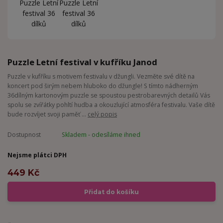
Puzzle Letní festival v kufříku Janod
Puzzle v kufříku s motivem festivalu v džungli. Vezměte své dítě na
koncert pod širým nebem hluboko do džungle! S tímto nádherným
36dílným kartonovým puzzle se spoustou pestrobarevných detailů Vás
spolu se zvířátky pohltí hudba a okouzlující atmosféra festivalu. Vaše dítě
bude rozvíjet svoji paměť ...
celý popis
Dostupnost
Skladem - odesíláme ihned
Nejsme plátci DPH
449 Kč
Přidat do košíku