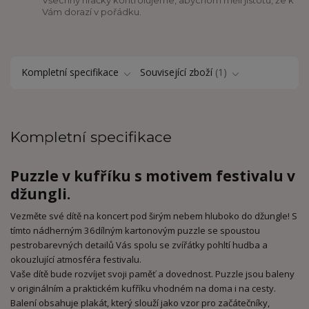
Vám dorazí v pořádku.
Kompletní specifikace
Související zboží
1
Kompletní specifikace
Puzzle v kufříku s motivem festivalu v
džungli.
Vezměte své dítě na koncert pod širým nebem hluboko do džungle! S
tímto nádherným 36dílným kartonovým puzzle se spoustou
pestrobarevných detailů Vás spolu se zvířátky pohltí hudba a
okouzlující atmosféra festivalu.
Vaše dítě bude rozvíjet svoji paměť a dovednost. Puzzle jsou baleny
v originálním a praktickém kufříku vhodném na doma i na cesty.
Balení obsahuje plakát, který slouží jako vzor pro začátečníky,