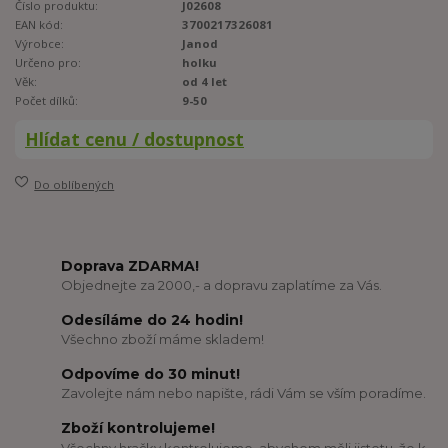
Číslo produktu:
J02608
EAN kód:
3700217326081
Výrobce:
Janod
Určeno pro:
holku
Věk:
od 4 let
Počet dílků:
9-50
Hlídat cenu / dostupnost
Do oblíbených
Doprava ZDARMA!
Objednejte za 2000,- a dopravu zaplatíme za Vás.
Odesíláme do 24 hodin!
Všechno zboží máme skladem!
Odpovíme do 30 minut!
Zavolejte nám nebo napište, rádi Vám se vším poradíme.
Zboží kontrolujeme!
Všechny hračky kontrolujeme, abychom měli jistotu, že k