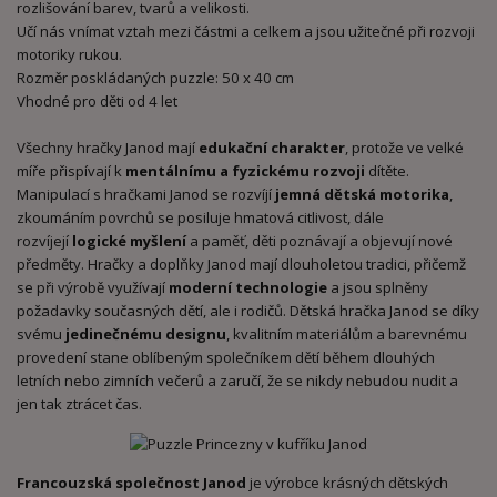
rozlišování barev, tvarů a velikosti.
Učí nás vnímat vztah mezi částmi a celkem a jsou užitečné při rozvoji
motoriky rukou.
Rozměr poskládaných puzzle: 50 x 40 cm
Vhodné pro děti od 4 let
Všechny hračky Janod mají
edukační charakter
, protože ve velké
míře přispívají k
mentálnímu a fyzickému rozvoji
dítěte.
Manipulací s hračkami Janod se rozvíjí
jemná dětská motorika
,
zkoumáním povrchů se posiluje hmatová citlivost, dále
rozvíjejí
logické myšlení
a paměť, děti poznávají a objevují nové
předměty. Hračky a doplňky Janod mají dlouholetou tradici, přičemž
se při výrobě využívají
moderní technologie
a jsou splněny
požadavky současných dětí, ale i rodičů. Dětská hračka Janod se díky
svému
jedinečnému designu
, kvalitním materiálům a barevnému
provedení stane oblíbeným společníkem dětí během dlouhých
letních nebo zimních večerů a zaručí, že se nikdy nebudou nudit a
jen tak ztrácet čas.
Francouzská společnost Janod
je výrobce krásných dětských