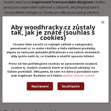
hraček, které jsou
inspirované francouzským designem
. Hračky
Janod jsou nejen velmi zajímavé a zábavné, ale přispívají také k
rozvoji dětské inteligence. Hračky pro děti Janod splňují všechny
přísné standardy a předpisy, proto si můžete být jisti, že děti se hrají
a baví v naprosto bezpečné atmosféře. Vedle
maximální
Aby woodhracky.cz zůstaly
bezpečnosti
mají i atraktivní provedení a dětem po celém světě
tak, jak je znáte
(souhlas s
přinášejí plno radosti a veselosti. Za kvalitou výrobce Janod stojí
cookies)
mezinárodní ocenění:
PAL Awards
, za hračky podporující rozvoj řeči
a zlatá příčka v
Best Toy Award
v Oppenheim Toy Portfolio Award,
Chceme Vám zaručit co nejlepší zážitek z nakupování,
pamatovat si, co máte v košíku a Vaše oblíbené produkty,
kde o vítězi rozhodují rodiče, pedagogové a děti.
abyste se nemuseli pokaždé přihlašovat a na našich stránkách
vždy rychle našli to, co hledáte a ušetřili spoustu klikání.
Proto od Vás potřebujeme souhlas se zpracováním souborů
Potřebujete poradit?
cookies tj. malých souborů, které se dočasně ukládají na
Vašem prohlížeči. Děkujeme, že nám ho dáte a pomůžete nám
+420 605 062 233
web zlepšovat. Budeme se k Vašim
datům chovat slušně
.
(Po-Ne, 8-21 hod.)
Nastavení
Souhlasím
info@woodhracky.cz