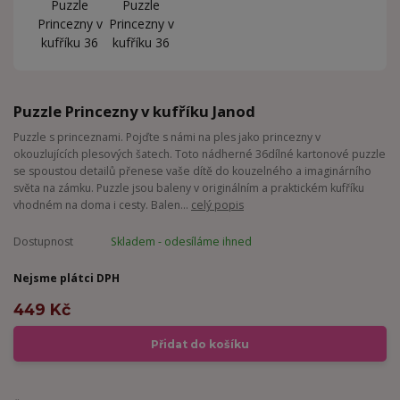
Puzzle Princezny v kufříku Janod
Puzzle s princeznami. Pojďte s námi na ples jako princezny v
okouzlujících plesových šatech. Toto nádherné 36dílné kartonové puzzle
se spoustou detailů přenese vaše dítě do kouzelného a imaginárního
světa na zámku. Puzzle jsou baleny v originálním a praktickém kufříku
vhodném na doma i cesty. Balen...
celý popis
Dostupnost
Skladem - odesíláme ihned
Nejsme plátci DPH
449 Kč
Přidat do košíku