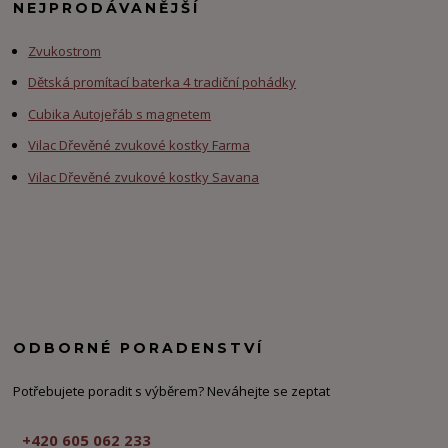
NEJPRODÁVANĚJŠÍ
Zvukostrom
Dětská promítací baterka 4 tradiční pohádky
Cubika Autojeřáb s magnetem
Vilac Dřevěné zvukové kostky Farma
Vilac Dřevěné zvukové kostky Savana
ODBORNÉ PORADENSTVÍ
Potřebujete poradit s výběrem? Neváhejte se zeptat
+420 605 062 233