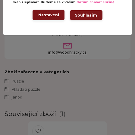
web zlepšovat. Budeme se k Vašim
datům chovat slušně
.
Nastavení
Souhlasím
Potřebujete poradit?
+420 605 062 233
(Po-Ne, 8-21 hod.)
info@woodhracky.cz
Zboží zařazeno v kategoriích
Puzzle
Vkládací puzzle
Janod
Související zboží
1