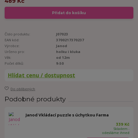
489 Kč
Přidat do košíku
Číslo produktu:
J07023
EAN kód:
3700217370237
Výrobce:
Janod
Určeno pro:
holku i kluka
Věk:
od 12m
Počet dílků:
9-50
Hlídat cenu / dostupnost
Do oblíbených
Podobné produkty
Janod Vkládací puzzle s úchytkou Farma
339 Kč
Skladem -
odesíláme ihned