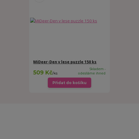
MiDeer-Den v lese puzzle 150 ks
Skladem -
509 Kč
/
ks
odesíláme ihned
Přidat do košíku