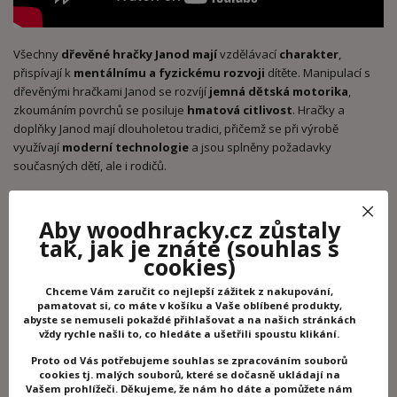
Všechny
dřevěné hračky Janod mají
vzdělávací
charakter
,
přispívají k
mentálnímu a fyzickému rozvoji
dítěte. Manipulací s
dřevěnými hračkami Janod se rozvíjí
jemná dětská motorika
,
zkoumáním povrchů se posiluje
hmatová citlivost
. Hračky a
doplňky Janod mají dlouholetou tradici, přičemž se při výrobě
využívají
moderní technologie
a jsou splněny požadavky
současných dětí, ale i rodičů.
Janod
je renomovaná
francouzská společnost,
jejíž historie sahá
do roku 1970. Zabývá se vývojem prvotřídních
hraček ze dřeva
Aby woodhracky.cz zůstaly
pro děti
, které jsou jednak hravé a jednak
rozvíjejí
tak, jak je znáte
(souhlas s
inteligenci
dětí. Hračky pro děti Janod splňují všechny přísné
cookies)
standardy a předpisy, proto si můžete být jisti, že si děti hrají a baví
se v naprosto bezpečné atmosféře. Vedle
maximální
Chceme Vám zaručit co nejlepší zážitek z nakupování,
pamatovat si, co máte v košíku a Vaše oblíbené produkty,
bezpečnosti
mají i atraktivní provedení a dětem po celém světě
abyste se nemuseli pokaždé přihlašovat a na našich stránkách
přinášejí plno radosti a veselosti. Za kvalitou výrobce Janod stojí
vždy rychle našli to, co hledáte a ušetřili spoustu klikání.
mezinárodní ocenění:
PAL Awards
, za hračky podporující rozvoj řeči
Proto od Vás potřebujeme souhlas se zpracováním souborů
a zlatá příčka v
Best Toy Award
v Oppenheim Toy Portfolio Award,
cookies tj. malých souborů, které se dočasně ukládají na
kde o vítězi rozhodují rodiče, pedagogové a děti.
Vašem prohlížeči. Děkujeme, že nám ho dáte a pomůžete nám