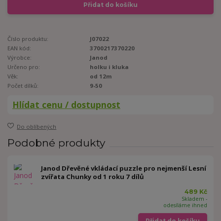
Přidat do košíku
Číslo produktu:
J07022
EAN kód:
3700217370220
Výrobce:
Janod
Určeno pro:
holku i kluka
Věk:
od 12m
Počet dílků:
9-50
Hlídat cenu / dostupnost
Do oblíbených
Podobné produkty
Janod Dřevěné vkládací puzzle pro nejmenší Lesní
zvířata Chunky od 1 roku 7 dílů
489 Kč
Skladem -
odesíláme ihned
Přidat do košíku