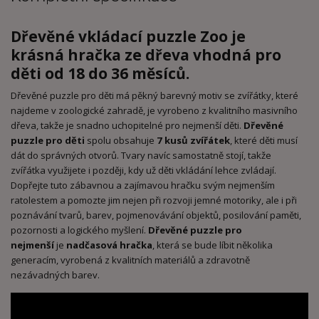
Dřevěné vkládací puzzle Zoo
je
krásná
hračka ze dřeva
vhodná
pro
děti od 18 do 36 měsíců
.
Dřevěné puzzle pro děti má pěkný barevný motiv se zvířátky, které
najdeme v zoologické zahradě, je vyrobeno z kvalitního masivního
dřeva, takže je snadno uchopitelné pro nejmenší děti.
Dřevěné
puzzle pro děti
spolu obsahuje
7 kusů zvířátek
, které děti musí
dát do správných otvorů. Tvary navíc samostatně stojí, takže
zvířátka využijete i později, kdy už děti vkládání lehce zvládají.
Dopřejte tuto zábavnou a zajímavou hračku svým nejmenším
ratolestem a pomozte jim nejen při rozvoji jemné motoriky, ale i při
poznávání tvarů, barev, pojmenovávání objektů, posilování paměti,
pozornosti a logického myšlení.
Dřevěné puzzle pro
nejmenší
je
nadčasová hračka
, která se bude líbit několika
generacím, vyrobená z kvalitních materiálů a zdravotně
nezávadných barev.