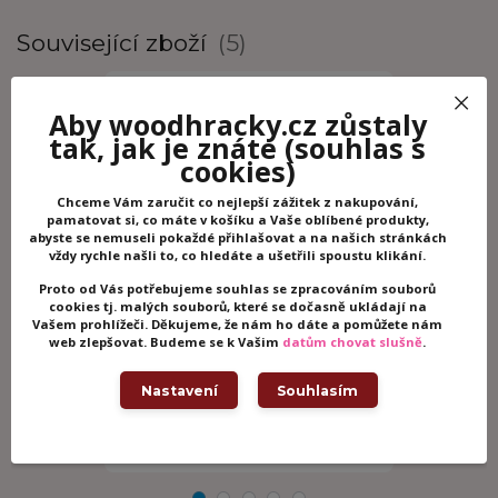
Související zboží
5
Aby woodhracky.cz zůstaly
tak, jak je znáte
(souhlas s
cookies)
Chceme Vám zaručit co nejlepší zážitek z nakupování,
pamatovat si, co máte v košíku a Vaše oblíbené produkty,
abyste se nemuseli pokaždé přihlašovat a na našich stránkách
vždy rychle našli to, co hledáte a ušetřili spoustu klikání.
Proto od Vás potřebujeme souhlas se zpracováním souborů
cookies tj. malých souborů, které se dočasně ukládají na
Vašem prohlížeči. Děkujeme, že nám ho dáte a pomůžete nám
Lilliputiens - Farma - textilní knížka
Lilliputiens
web zlepšovat. Budeme se k Vašim
datům chovat slušně
.
s kousátkem
chrastítkem 
Skladem -
Nastavení
Souhlasím
389 Kč
389 Kč
/
ks
odesíláme ihned
/
ks
Přidat do košíku
Př