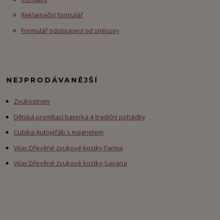
Reklamační formulář
Formulář odstoupení od smlouvy
NEJPRODÁVANĚJŠÍ
Zvukostrom
Dětská promítací baterka 4 tradiční pohádky
Cubika Autojeřáb s magnetem
Vilac Dřevěné zvukové kostky Farma
Vilac Dřevěné zvukové kostky Savana