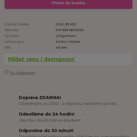
Přidat do košíku
Číslo produktu:
LILLI_83402
EAN kód:
5414834834024
Výrobce:
Lilliputiens
Určeno pro:
holku i kluka
Věk:
od 6m
Hlídat cenu / dostupnost
Do oblíbených
Doprava ZDARMA!
Objednejte za 2000,- a dopravu zaplatíme za Vás.
Odesíláme do 24 hodin!
Všechno zboží máme skladem!
Odpovíme do 30 minut!
Zavolejte nám nebo napište, rádi Vám se vším poradíme.