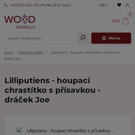
+420 605 062 233
(Po-Ne, 8-21 hod.)
CZK
0
0 Kč
Menu
Úvod
Dřevěné hračky
Lilliputiens - houpací chrastítko s přísavkou -
dráček Joe
Lilliputiens - houpací
chrastítko s přísavkou -
dráček Joe