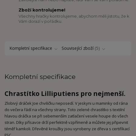
Zboží kontrolujeme!
Všechny hračky kontrolujeme, abychom měli jistotu, že k
Vám dorazí v pořádku.
Kompletní specifikace
Související zboží
5
Kompletní specifikace
Chrastítko Lilliputiens pro nejmenší.
Zlobivý dráček Joe chviličku neposedí. V jeskyni u maminky od rána
do večera řádí na všechny strany. Toto zelené chrastítko s textilní
hlavou dráčka se při sebemenším zatlačení vesele houpe do všech
stran. Díky přísavce drží perfektně vzpřímeně a můžete jej připevnit
téměř kamkoli. Dřevěné kroužky jsou vyrobeny ze dřeva s certifikací
FSC.