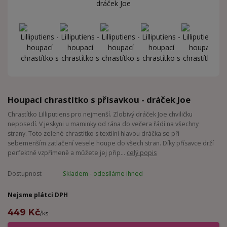
Houpací chrastítko s přísavkou - dráček Joe
Chrastítko Lilliputiens pro nejmenší. Zlobivý dráček Joe chviličku
neposedí. V jeskyni u maminky od rána do večera řádí na všechny
strany. Toto zelené chrastítko s textilní hlavou dráčka se při
sebemenším zatlačení vesele houpe do všech stran. Díky přísavce drží
perfektně vzpřímeně a můžete jej přip...
celý popis
Dostupnost
Skladem - odesíláme ihned
Nejsme plátci DPH
449 Kč
/
ks