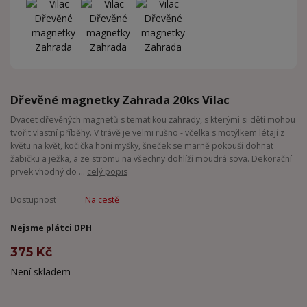
Dřevěné magnetky Zahrada 20ks Vilac
Dvacet dřevěných magnetů s tematikou zahrady, s kterými si děti mohou
tvořit vlastní příběhy. V trávě je velmi rušno - včelka s motýlkem létají z
květu na květ, kočička honí myšky, šneček se marně pokouší dohnat
žabičku a ježka, a ze stromu na všechny dohlíží moudrá sova. Dekorační
prvek vhodný do ...
celý popis
Dostupnost
Na cestě
Nejsme plátci DPH
375 Kč
Není skladem