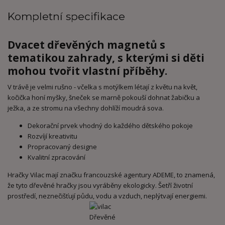
Kompletní specifikace
Dvacet dřevěných magnetů s
tematikou zahrady, s kterými si děti
mohou tvořit vlastní příběhy.
V trávě je velmi rušno - včelka s motýlkem létají z květu na květ,
kočička honí myšky, šneček se marně pokouší dohnat žabičku a
ježka, a ze stromu na všechny dohlíží moudrá sova.
Dekorační prvek vhodný do každého dětského pokoje
Rozvíjí kreativitu
Propracovaný designe
Kvalitní zpracování
Hračky Vilac mají značku francouzské agentury ADEME, to znamená,
že tyto dřevěné hračky jsou vyráběny ekologicky. Šetří životní
prostředí, neznečišťují půdu, vodu a vzduch, neplýtvají energiemi.