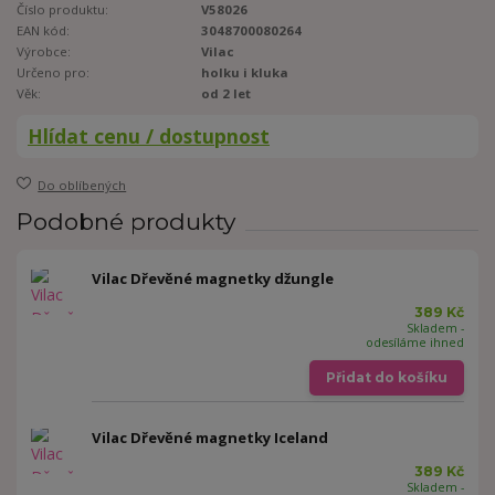
Číslo produktu:
V58026
EAN kód:
3048700080264
Výrobce:
Vilac
Určeno pro:
holku i kluka
Věk:
od 2 let
Hlídat cenu / dostupnost
Do oblíbených
Podobné produkty
Vilac Dřevěné magnetky džungle
389 Kč
Skladem -
odesíláme ihned
Přidat do košíku
Vilac Dřevěné magnetky Iceland
389 Kč
Skladem -