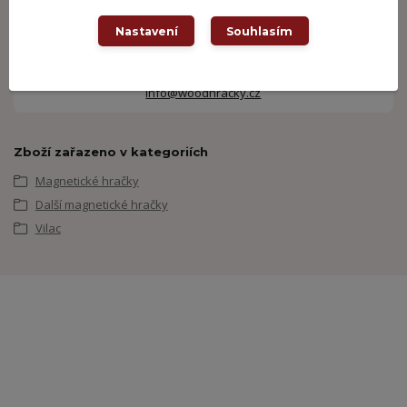
+420 605 062 233
Nastavení
Souhlasím
(Po-Ne, 8-21 hod.)
info@woodhracky.cz
Zboží zařazeno v kategoriích
Magnetické hračky
Další magnetické hračky
Vilac